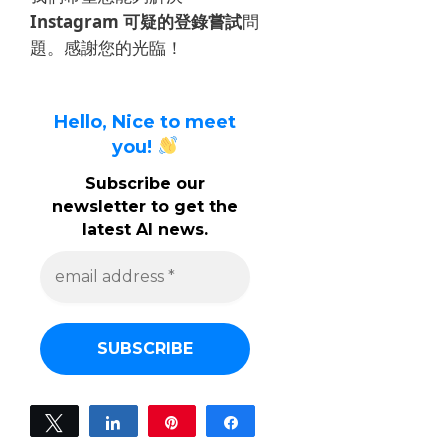
Instagram 可疑的登錄嘗試
問
題。
感謝您的光臨！
Hello, Nice to meet
you!
Subscribe our
newsletter to get the
latest AI news.
e
m
a
i
l
a
d
d
r
e
Tweet
Share
Pin
Share
s