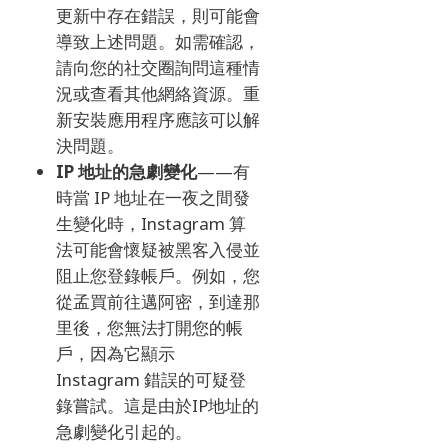
更新中存在錯誤，則可能會
導致上述問題。
如需確認，
請向您的社交圈詢問這種情
況或查看其他網絡資源。
重
新安裝應用程序應該可以解
決問題。
IP 地址的急劇變化
——有
時當 IP 地址在一夜之間發
生變化時，Instagram 算
法可能會懷疑被黑客入侵並
阻止您登錄帳戶。
例如，您
從孟買前往邁阿密，到達那
里後，您無法打開您的帳
戶，因為它顯示
Instagram 錯誤的可疑登
錄嘗試。
這是由於IP地址的
急劇變化引起的。