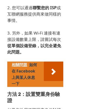
2. 您可以通過
聯繫您的 ISP
或
互聯網服務提供商來做同樣的
事情。
3. 另外，如果 Wi-Fi 連接有連
接設備數量上限，請嘗試
每次
從單個設備登錄，以完全避免
此問題。
相關問題
如何
在 Facebook
上與某人休息
一下
方法 2：設置雙重身份驗
證