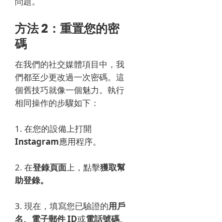
問題。
方法 2：重置您的密
碼
在我們的社交媒體項目中，我
們都至少更改過一次密碼。
這
個舊技巧就像一個魅力。
執行
相同操作的步驟如下：
1. 在您的設備上打開
Instagram
應用程序。
2. 在
登錄頁面
上，點擊
獲取幫
助登錄。
3. 現在，填寫您已驗證的
用戶
名、電子郵件 ID
或
電話號碼
。