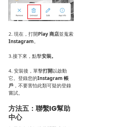
2. 現在，打開
Play 商店
並蒐索
Instagram
。
3.接下來，點擊
安裝。
4. 安裝後，單擊
打開
以啟動
它。
登錄您的
Instagram 帳
戶
，不要害怕此類可疑的登錄
嘗試。
方法五：聯繫IG幫助
中心