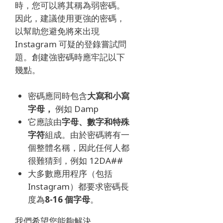
時，您可以將其稱為弱密碼。
因此，建議使用更強的密碼，
以幫助您避免將來出現
Instagram 可疑的登錄嘗試問
題。
創建強密碼時應牢記以下
幾點。
密碼應同時包含
大寫和小寫
字母，
例如 Damp
它應該由
字母、數字和
特殊
字符
組成。
由於密碼將有一
個整體名稱，因此任何人都
很難猜到，例如 12DA##
大多數應用程序（包括
Instagram）都要求密碼長
度為
8-16 個字母
。
我們希望您能夠解決