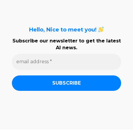
Hello, Nice to meet you!
Subscribe our newsletter to get the latest
AI news.
e
m
a
i
l
a
d
d
r
e
s
s
*