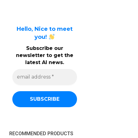
Hello, Nice to meet
you!
Subscribe our
newsletter to get the
latest AI news.
e
m
a
i
l
a
d
d
r
e
s
s
RECOMMENDED PRODUCTS