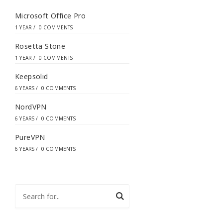
*
Microsoft Office Pro
1 YEAR
/
0 COMMENTS
Rosetta Stone
1 YEAR
/
0 COMMENTS
Keepsolid
6 YEARS
/
0 COMMENTS
NordVPN
6 YEARS
/
0 COMMENTS
PureVPN
6 YEARS
/
0 COMMENTS