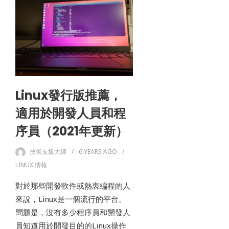
Linux發行版推薦，
適用於開發人員和程
序員（2021年更新）
技術支援大師
6 YEARS
AGO
LINUX 情報
對於那些開發軟件或熱衷編程的人
來說，Linux是一個流行的平台。
問題是，沒有多少程序員和開發人
員知道用於開發目的的Linux操作