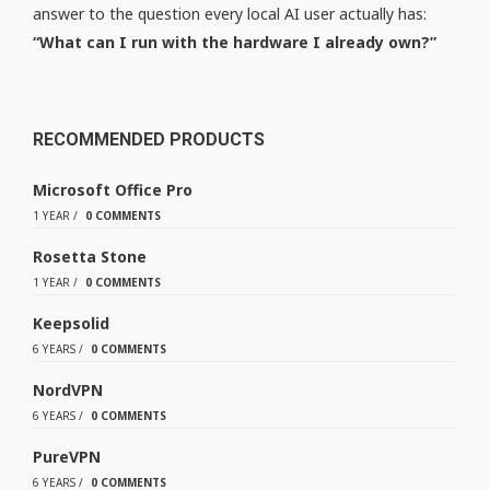
answer to the question every local AI user actually has:
“What can I run with the hardware I already own?”
RECOMMENDED PRODUCTS
Microsoft Office Pro
1 YEAR
/
0 COMMENTS
Rosetta Stone
1 YEAR
/
0 COMMENTS
Keepsolid
6 YEARS
/
0 COMMENTS
NordVPN
6 YEARS
/
0 COMMENTS
PureVPN
6 YEARS
/
0 COMMENTS