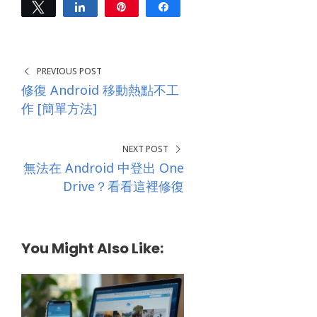
e
Tweet
Share
Pin
Share
s
0
s
SHARES
*
PREVIOUS POST
修復 Android 移動熱點不工
作 [簡單方法]
NEXT POST
無法在 Android 中登出 One
Drive？看看這裡修復
You Might Also Like: