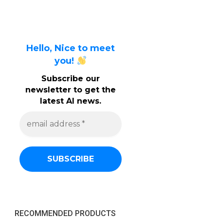
Hello, Nice to meet
you!
Subscribe our
newsletter to get the
latest AI news.
e
m
a
i
l
a
d
d
r
e
s
s
RECOMMENDED PRODUCTS