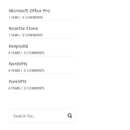
*
Microsoft Office Pro
1 YEAR
/
0 COMMENTS
Rosetta Stone
1 YEAR
/
0 COMMENTS
Keepsolid
6 YEARS
/
0 COMMENTS
NordVPN
6 YEARS
/
0 COMMENTS
PureVPN
6 YEARS
/
0 COMMENTS