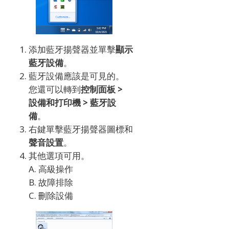
添加藍牙揚聲器並單擊
顯示
藍牙設備
。
藍牙設備應該是可見的。
您還可以轉到
控制面板 >
設備和打印機 > 藍牙設
備
。
右鍵單擊藍牙揚聲器圖標和
聲音設置
。
其他選項可用。
A.
高級操作
B.
故障排除
C.
刪除設備