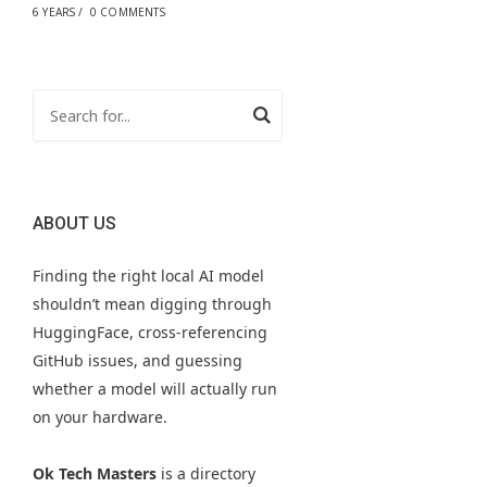
6 YEARS
/
0 COMMENTS
ABOUT US
Finding the right local AI model
shouldn’t mean digging through
HuggingFace, cross-referencing
GitHub issues, and guessing
whether a model will actually run
on your hardware.
Ok Tech Masters
is a directory