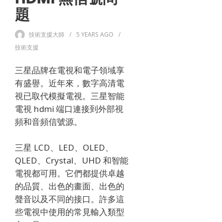
題
技術支援大師
5 YEARS
AGO
技術支援
三星品牌在電視和電子領域享
有盛譽。
近年來，數字高清電
視已取代模擬電視。
三星智能
電視 hdmi 端口連接到外部視
頻和音頻信號源。
三星 LCD、LED、OLED、
QLED、Crystal、UHD 和智能
電視都可用。
它們都提供卓越
的品質、出色的畫面、出色的
聲音以及不同的接口。
許多這
些電視中使用的常見輸入類型