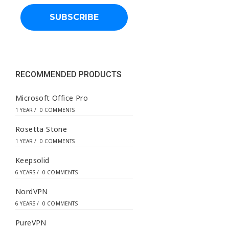
l
a
d
d
r
e
s
s
RECOMMENDED PRODUCTS
*
Microsoft Office Pro
1 YEAR
/
0 COMMENTS
Rosetta Stone
1 YEAR
/
0 COMMENTS
Keepsolid
6 YEARS
/
0 COMMENTS
NordVPN
6 YEARS
/
0 COMMENTS
PureVPN