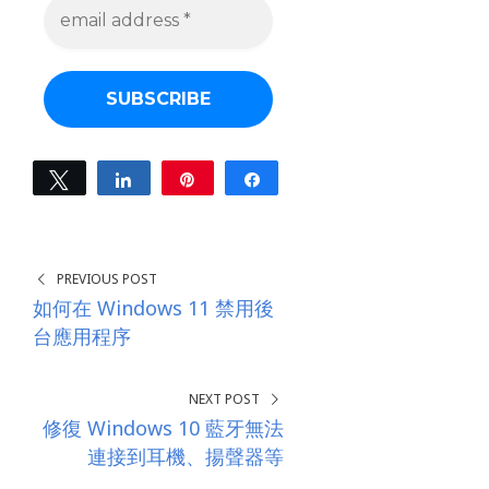
e
m
a
i
l
a
d
d
r
e
Tweet
Share
Pin
Share
s
0
s
SHARES
*
PREVIOUS POST
如何在 Windows 11 禁用後
台應用程序
NEXT POST
修復 Windows 10 藍牙無法
連接到耳機、揚聲器等