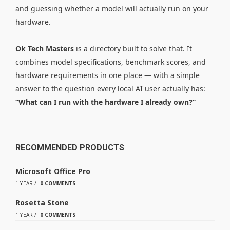
and guessing whether a model will actually run on your
hardware.
Ok Tech Masters
is a directory built to solve that. It
combines model specifications, benchmark scores, and
hardware requirements in one place — with a simple
answer to the question every local AI user actually has:
“What can I run with the hardware I already own?”
RECOMMENDED PRODUCTS
Microsoft Office Pro
1 YEAR
/
0 COMMENTS
Rosetta Stone
1 YEAR
/
0 COMMENTS