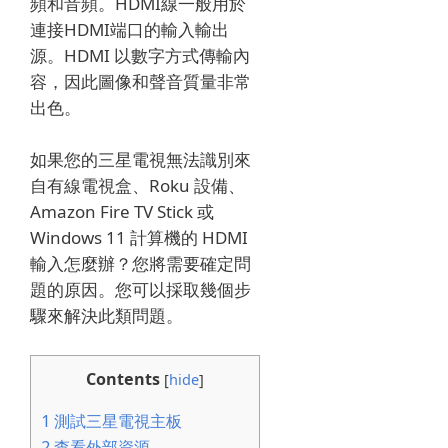
頻和音頻。
HDMI線一般用於
連接HDMI端口的輸入輸出
源。
HDMI 以數字方式傳輸內
容，因此圖像和聲音質量非常
出色。
如果您的三星電視無法識別來
自有線電視盒、Roku 設備、
Amazon Fire TV Stick 或
Windows 11 計算機的 HDMI
輸入怎麼辦？
您將需要確定問
題的原因。
您可以採取幾個步
驟來解決此類問題。
Contents
[
hide
]
1
測試三星電視主板
2
查看外部資源