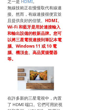
之一是
HDMI
。
無線技術正在慢慢取代有線連
接。
然而，有線連接很便宜並
且提供良好的信號。
HDMI、
Wi-Fi 和藍牙是用於連接輸入
和輸出設備的較新品牌。
您可
以將三星電視連接到筆記本電
腦、Windows 11 或 10 電
腦、機頂盒、高品質揚聲器
等。
在許多新的三星電視中，內置
了 HDMI 端口。
它們可用於視