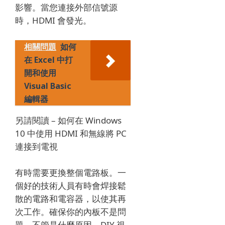
影響。
當您連接外部信號源
時，HDMI 會發光。
相關問題
如何
在 Excel 中打
開和使用
Visual Basic
編輯器
另請閱讀 – 如何在 Windows
10 中使用 HDMI 和無線將 PC
連接到電視
有時需要更換整個電路板。
一
個好的技術人員有時會焊接鬆
散的電路和電容器，以使其再
次工作。
確保你的內板不是問
題，不管是什麼原因。
DIY 視