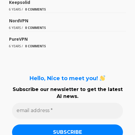
Keepsolid
6 YEARS
/
0 COMMENTS
NordVPN
6 YEARS
/
0 COMMENTS
PureVPN
6 YEARS
/
0 COMMENTS
Hello, Nice to meet you!
Subscribe our newsletter to get the latest
AI news.
e
m
a
i
l
a