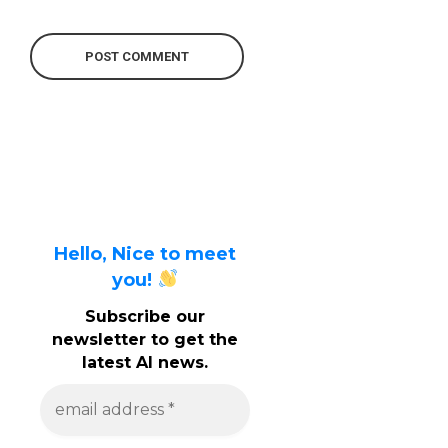
Hello, Nice to meet
you!
Subscribe our
newsletter to get the
latest AI news.
e
m
a
i