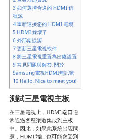
3
如何選擇合適的 HDMI 信
號源
4
重新連接您的 HDMI 電纜
5
HDMI 線壞了
6
外部錯誤源
7
更新三星電視軟件
8
將三星電視重置為出廠設置
9
常見問題與解答: 關於
Samsung電視HDMI無訊號
10
Hello, Nice to meet you!
測試三星電視主板
在三星電視上，HDMI 端口通
常通過各種渠道集成到主板
中。
因此，如果此系統出現問
題，HDMI 端口也可能會受到