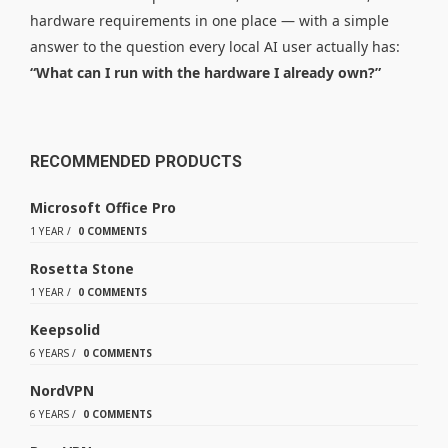
hardware requirements in one place — with a simple
answer to the question every local AI user actually has:
“What can I run with the hardware I already own?”
RECOMMENDED PRODUCTS
Microsoft Office Pro
1 YEAR
/
0 COMMENTS
Rosetta Stone
1 YEAR
/
0 COMMENTS
Keepsolid
6 YEARS
/
0 COMMENTS
NordVPN
6 YEARS
/
0 COMMENTS