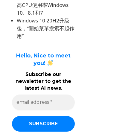
高CPU使用率Windows
10、8.1和7
Windows 10 20H2升級
後，“開始菜單搜索不起作
用”
Hello, Nice to meet
you!
Subscribe our
newsletter to get the
latest AI news.
e
m
a
i
l
a
d