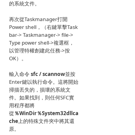
的系統文件。
再次從Taskmanager打開
Power shell，（右鍵單擊Task
bar-> Taskmanager-> file->
Type power shell->複選框，
以管理特權創建此任務->按
OK）。
輸入
命令
sfc / scannow
並按
Enter鍵以執行命令。
這將開始
掃描丟失的，損壞的系統文
件。
如果找到，則任何SFC實
用程序都將
從
％WinDir％System32dllca
che
上的特殊文件夾中將其還
原
。