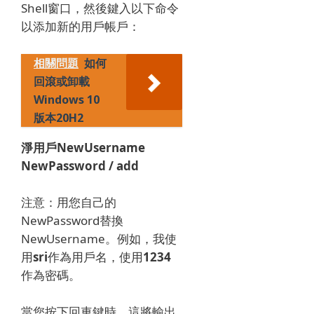
Shell窗口，然後鍵入以下命令
以添加新的用戶帳戶：
相關問題
如何
回滾或卸載
Windows 10
版本20H2
淨用戶NewUsername
NewPassword / add
注意：用您自己的
NewPassword替換
NewUsername。
例如，我使
用
sri
作為用戶名，使用
1234
作為密碼。
當您按下回車鍵時，這將輸出