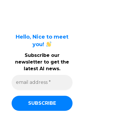
Hello, Nice to meet
you!
Subscribe our
newsletter to get the
latest AI news.
e
m
a
i
l
a
d
d
r
e
s