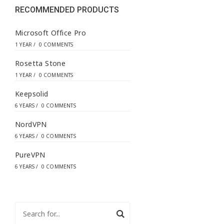
s
RECOMMENDED PRODUCTS
*
Microsoft Office Pro
1 YEAR
/
0 COMMENTS
Rosetta Stone
1 YEAR
/
0 COMMENTS
Keepsolid
6 YEARS
/
0 COMMENTS
NordVPN
6 YEARS
/
0 COMMENTS
PureVPN
6 YEARS
/
0 COMMENTS