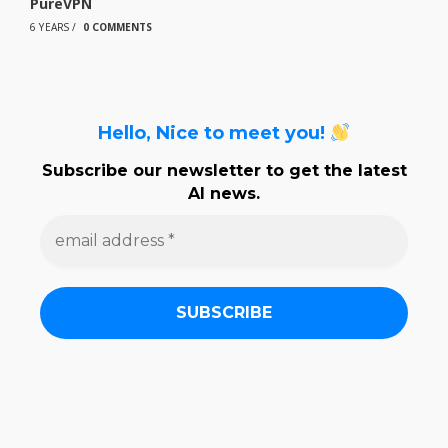
PureVPN
6 YEARS
/
0 COMMENTS
Hello, Nice to meet you!
Subscribe our newsletter to get the latest
AI news.
e
m
a
i
l
a
d
d
r
e
s
s
*