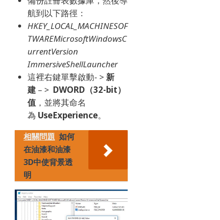
備份註冊表數據庫，然後導
航到以下路徑：
HKEY_LOCAL_MACHINESOF
TWAREMicrosoftWindowsC
urrentVersion
ImmersiveShellLauncher
這裡右鍵單擊啟動- >
新
建
– >
DWORD（32-bit）
值
，並將其命名
為
UseExperience
。
相關問題
如何
在油漆和油漆
3D中使背景透
明