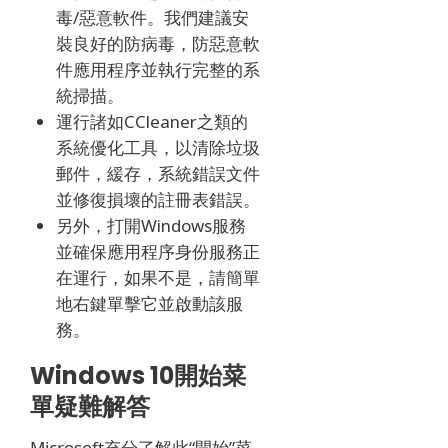
毒/惡意軟件。
我們建議安
裝良好的防病毒，防惡意軟
件應用程序並執行完整的系
統掃描。
運行諸如CCleaner之類的
系統優化工具，以清除垃圾
郵件，緩存，系統錯誤文件
並修復損壞的註冊表錯誤。
另外，打開Windows服務
並確保應用程序身份服務正
在運行，如果不是，請簡單
地右鍵單擊它並啟動該服
務。
Windows 10開始菜
單疑難解答
Microsoft充分了解此“開始”菜