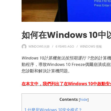
如何在Windows 1
WINDOWS大師
6 YEARS
AGO
WINDOWS 情報
Windows 10計算機無法按預期運行？
您的計算
動程序，導致Windows 10 Freeze偶爾崩潰或
您診斷和解決計算機問題。
在本文中，我們列出了
在Windows 10中
啟動
安
Contents
[
hide
]
1
什麼是Windows 10安全模式？