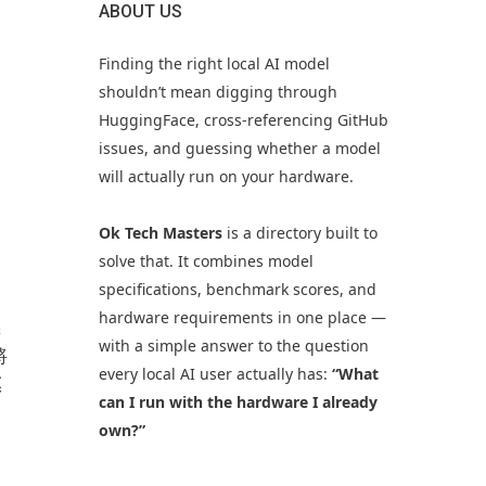
ABOUT US
Finding the right local AI model
shouldn’t mean digging through
HuggingFace, cross-referencing GitHub
issues, and guessing whether a model
will actually run on your hardware.
Ok Tech Masters
is a directory built to
solve that. It combines model
specifications, benchmark scores, and
hardware requirements in one place —
機
with a simple answer to the question
將
every local AI user actually has:
“What
模
can I run with the hardware I already
own?”