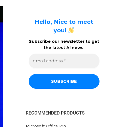
Hello, Nice to meet
you!
Subscribe our newsletter to get
the latest AI news.
e
m
a
i
l
a
d
d
r
e
s
s
RECOMMENDED PRODUCTS
*
Microsoft Office Pro