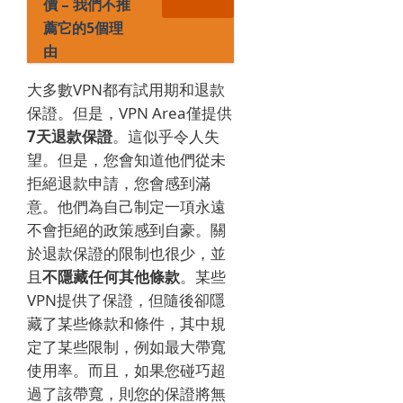
價 – 我們不推
薦它的5個理
由
大多數VPN都有試用期和退款
保證。
但是，VPN Area僅提供
7天退款保證
。
這似乎令人失
望。
但是，您會知道他們從未
拒絕退款申請，您會感到滿
意。
他們為自己制定一項永遠
不會拒絕的政策感到自豪。
關
於退款保證的限制也很少，並
且
不隱藏任何其他條款
。
某些
VPN提供了保證，但隨後卻隱
藏了某些條款和條件，其中規
定了某些限制，例如最大帶寬
使用率。
而且，如果您碰巧超
過了該帶寬，則您的保證將無