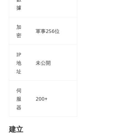
據
加
軍事256位
密
IP
未公開
地
址
伺
200+
服
器
建立