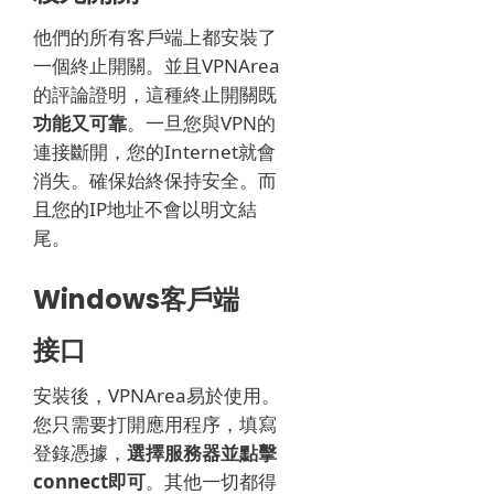
他們的所有客戶端上都安裝了
一個終止開關。
並且VPNArea
的評論證明，這種終止開關既
功能又可靠
。
一旦您與VPN的
連接斷開，您的Internet就會
消失。
確保始終保持安全。
而
且您的IP地址不會以明文結
尾。
Windows客戶端
接口
安裝後，VPNArea易於使用。
您只需要打開應用程序，填寫
登錄憑據，
選擇服務器並點擊
connect即可
。
其他一切都得