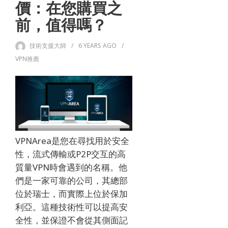
價：在您購買之
前，值得嗎？
技術支援大師
6 YEARS
AGO
VPN推薦
VPNArea是您在尋找用於安全
性，流式傳輸或P2P交互的高
質量VPN時會遇到的名稱。
他
們是一家可靠的公司，其總部
位於瑞士，而實際上位於保加
利亞。
這種技術性可以提高安
全性，並保證不會從其側面記