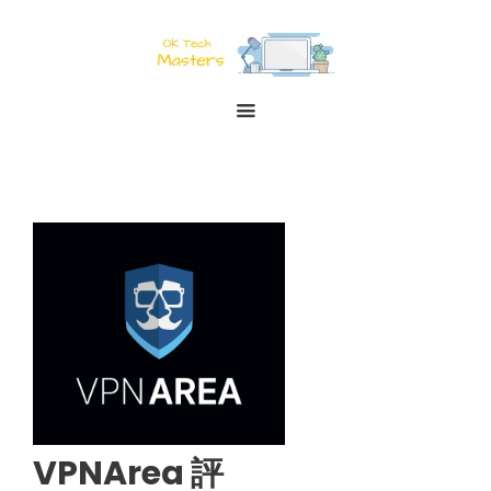
VPNArea 評