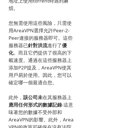
地址上使用torrent時遇到麻
煩。
您無需使用這些風險，只需使
用AreaVPN選擇允許Peer-2-
Peer連接的服務器即可。
這些
服務器已
針對洪流
進行了
優
化
。
而且它們提供了很高的下
載速度。
通過在這些服務器上
添加P2P提及，AreaVPN使其
用戶易於使用。
因此，您可以
確定哪一個最適合您。
此外，
該公司未
在其服務器上
應用任何形式的數據記錄
-這意
味著您的數據不受外部和
AreaVPN的影響。
此外，Area
VPN的政策可確保在沒有法院