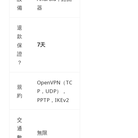
備
器
退
款
7天
保
證
？
OpenVPN（TC
規
P，UDP），
約
PPTP，IKEv2
交
通
無限
數