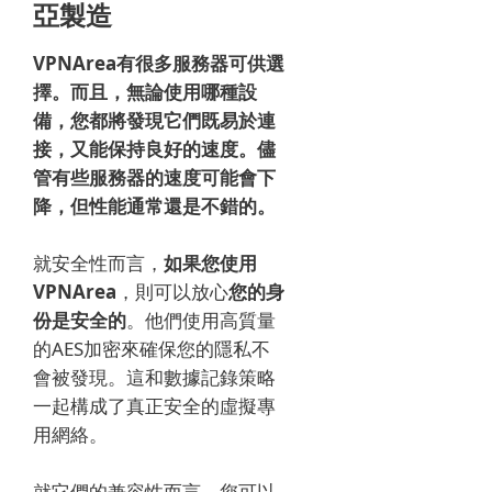
亞製造
VPNArea有
很多服務器可供選
擇
。
而且，無論使用哪種設
備，您都將發現它們既易於連
接，又能保持良好的速度。
儘
管有些服務器的速度可能會下
降，但性能通常還是不錯的。
就安全性而言，
如果您使用
VPNArea
，則可以放心
您的身
份是安全的
。
他們使用高質量
的AES加密來確保您的隱私不
會被發現。
這和數據記錄策略
一起構成了真正安全的虛擬專
用網絡。
就它們的兼容性而言，您可以