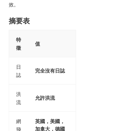
效。
摘要表
特
值
徵
日
完全沒有日誌
誌
洪
允許洪流
流
英國，美國，
網
加拿大，德國
飛