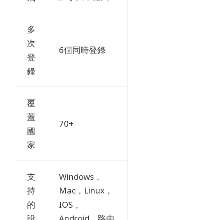
多
次
6個同時登錄
登
錄
覆
蓋
70+
國
家
支
Windows，
持
Mac，Linux，
的
IOS，
設
Android，路由