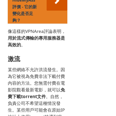
HideMyAss
評價 - 它的新
變化是否足
夠？
像這樣的VPNArea評論表明，
用於流式傳輸的專用服務器是
高效的
。
激流
某些網絡不允許洪流發生。
因
為它被視為免費非法下載付費
內容的方法。
您無需付費在電
影院觀看最新電影，就可以
免
費下載torrent文件
。
自然，
負責公司不希望這種情況發
生。
某些用戶可能會在原始IP