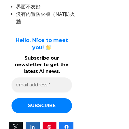
界面不友好
沒有內置防火牆（NAT防火
牆
Hello, Nice to meet
you!
Subscribe our
newsletter to get the
latest AI news.
e
m
a
i
l
a
d
d
r
e
Tweet
Share
Pin
Share