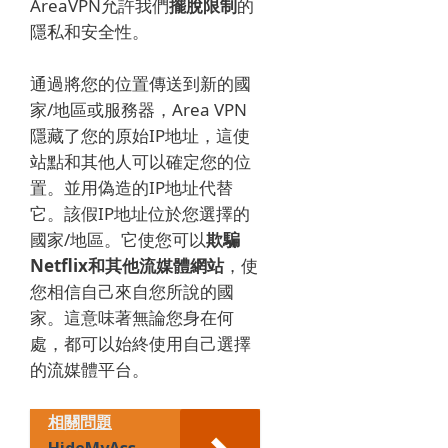
AreaVPN允許我們
擺脫限制
的
隱私和安全性
。
通過將您的位置傳送到新的國
家/地區或服務器，Area VPN
隱藏了您的原始IP地址，這使
站點和其他人可以確定您的位
置。
並用偽造的IP地址代替
它。
該假IP地址位於您選擇的
國家/地區。
它使您可以
欺騙
Netflix和其他流媒體網站
，
使
您
相信自己來自您所說的國
家。
這意味著無論您身在何
處，都可以始終使用自己選擇
的流媒體平台。
相關問題