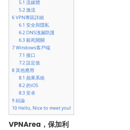
5.1
流媒體
5.2
激流
6
VPN專區詳細
6.1
安全與隱私
6.2
DNS洩漏防護
6.3
殺死開關
7
Windows客戶端
7.1
接口
7.2
設定值
8
其他應用
8.1
蘋果系統
8.2
的iOS
8.3
安卓
9
結論
10
Hello, Nice to meet you!
VPNArea，保加利