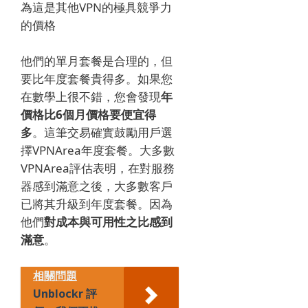
為這是其他VPN的極具競爭力
的價格
他們的單月套餐是合理的，但
要比年度套餐貴得多。
如果您
在數學上很不錯，您會發現
年
價格比6個月價格要便宜得
多
。
這筆交易確實鼓勵用戶選
擇VPNArea年度套餐。
大多數
VPNArea評估表明，在對服務
器感到滿意之後，大多數客戶
已將其升級到年度套餐。
因為
他們
對成本與可用性之比感到
滿意
。
相關問題
Unblockr 評