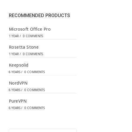
e
s
s
RECOMMENDED PRODUCTS
*
Microsoft Office Pro
1 YEAR
/
0 COMMENTS
Rosetta Stone
1 YEAR
/
0 COMMENTS
Keepsolid
6 YEARS
/
0 COMMENTS
NordVPN
6 YEARS
/
0 COMMENTS
PureVPN
6 YEARS
/
0 COMMENTS