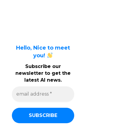
Hello, Nice to meet
you!
Subscribe our
newsletter to get the
latest AI news.
e
m
a
i
l
a
d
d
r