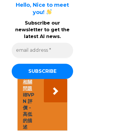
Hello, Nice to meet
you!
Subscribe our
newsletter to get the
latest AI news.
e
m
a
i
l
a
d
d
相關
r
問題
e
iBVP
s
N 評
s
價 -
*
高低
的描
述