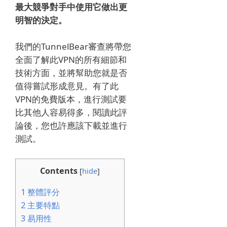
最大競爭對手中使用它做出更
明智的決定。
我們的TunnelBear審查將帶您
全面了解此VPN的所有細節和
技術方面，並將幫助您就是否
值得嘗試形成意見。
有了此
VPN的免費版本，進行測試要
比其他人容易得多，閱讀此評
論後，您也許應該下載並進行
測試。
Contents
[
hide
]
1
整體評分
2
主要特點
3
易用性