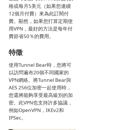
格或每月5美元（如果您連續
12個月付費）來為此訂閱付
費。
顯然，如果您打算定期使
用VPN，最好的方法是每年付
費節省50％的費用。
特徵
使用Tunnel Bear時，您將可
以訪問遍布20個不同國家的
VPN網絡。
將Tunnel Bear與
AES 256位加密一起使用時，
您還將能夠享受最高級別的加
密。
此VPN也支持許多協議，
例如OpenVPN，IKEv2和
IPSec。