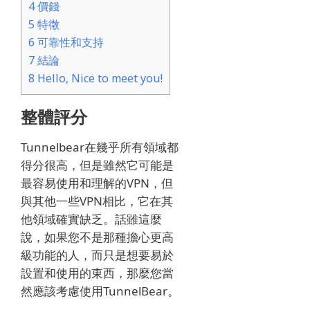
4
價錢
5
特徵
6
可靠性和支持
7
結論
8
Hello, Nice to meet you!
整體評分
Tunnelbear在幾乎所有領域都
得分很高，但是雖然它可能是
最容易使用和理解的VPN，但
與其他一些VPN相比，它在其
他領域確實缺乏。
話雖這麼
說，如果您不是那種擔心更高
級功能的人，而只是想要易於
設置和使用的東西，那麼您當
然應該考慮使用TunnelBear。