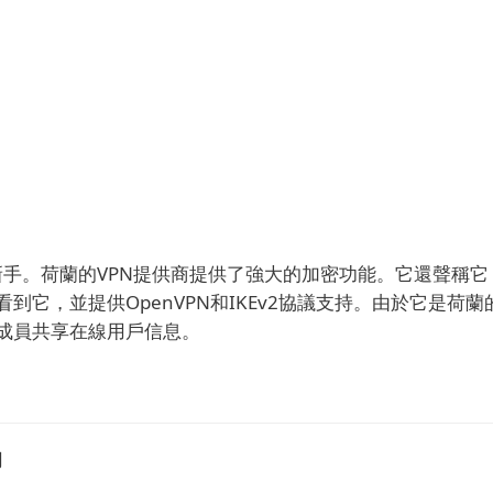
新手。
荷蘭的VPN提供商提供了強大的加密功能。
它還聲稱它
它，並提供OpenVPN和IKEv2協議支持。
由於它是荷蘭
名成員共享在線用戶信息。
用