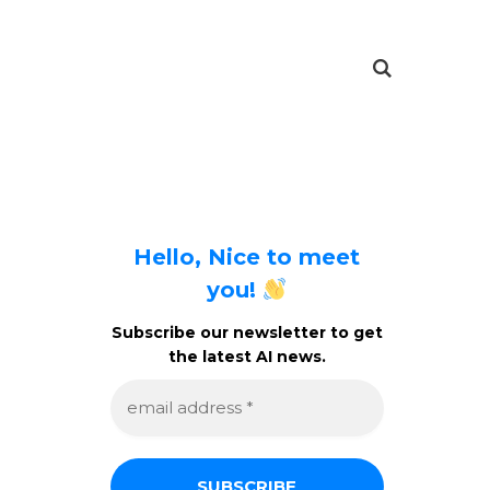
Hello, Nice to meet
you!
Subscribe our newsletter to get
the latest AI news.
e
m
a
i
l
a