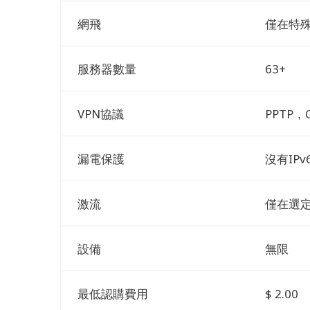
網飛
僅在特
服務器數量
63+
VPN協議
PPTP，
漏電保護
沒有IP
激流
僅在選
設備
無限
最低認購費用
$ 2.00