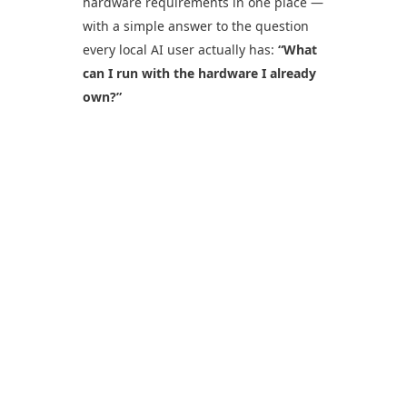
hardware requirements in one place —
with a simple answer to the question
every local AI user actually has:
“What
can I run with the hardware I already
own?”