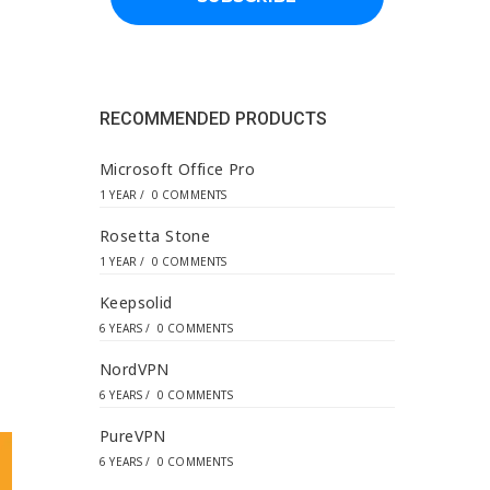
d
d
r
e
s
s
RECOMMENDED PRODUCTS
*
Microsoft Office Pro
1 YEAR
/
0 COMMENTS
Rosetta Stone
1 YEAR
/
0 COMMENTS
Keepsolid
6 YEARS
/
0 COMMENTS
NordVPN
6 YEARS
/
0 COMMENTS
PureVPN
6 YEARS
/
0 COMMENTS