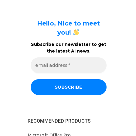
Hello, Nice to meet
you!
Subscribe our newsletter to get
the latest AI news.
e
m
a
i
l
a
d
d
r
e
s
s
RECOMMENDED PRODUCTS
*
Microsoft Office Pro