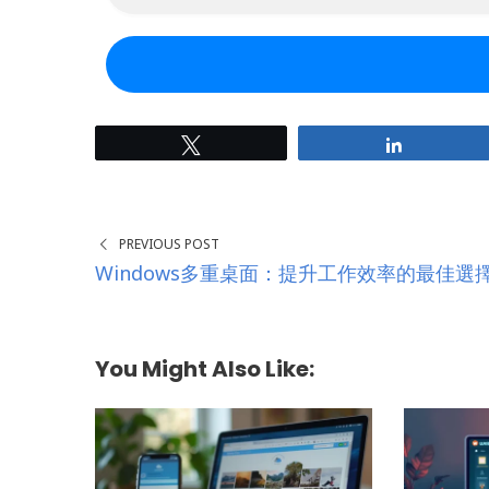
a
i
l
a
d
d
r
e
Tweet
Share
s
s
*
PREVIOUS POST
Windows多重桌面：提升工作效率的最佳選
You Might Also Like: