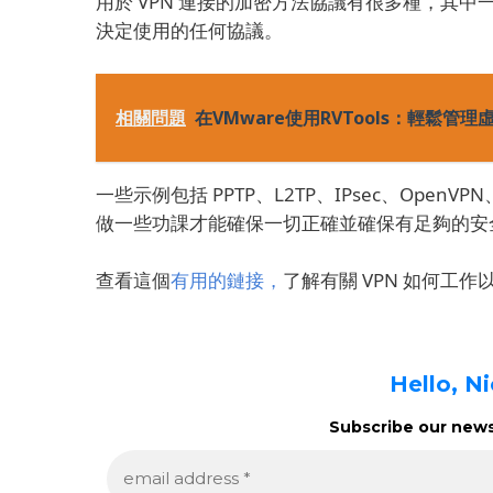
用於 VPN 連接的加密方法協議有很多種，其
決定使用的任何協議。
相關問題
在VMware使用RVTools：輕鬆管理
一些示例包括 PPTP、L2TP、IPsec、OpenVPN、S
做一些功課才能確保一切正確並確保有足夠的安
查看這個
有用的鏈接，
了解有關 VPN 如何工
Hello, N
Subscribe our newsl
e
m