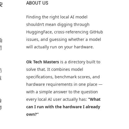
ABOUT US
安
Finding the right local AI model
shouldn’t mean digging through
HuggingFace, cross-referencing GitHub
issues, and guessing whether a model
輸
will actually run on your hardware.
問
Ok Tech Masters
is a directory built to
solve that. It combines model
訪
specifications, benchmark scores, and
遠
hardware requirements in one place —
with a simple answer to the question
every local AI user actually has:
“What
論
can I run with the hardware I already
聯
own?”