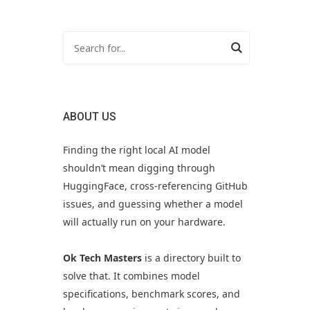
ABOUT US
Finding the right local AI model
shouldn’t mean digging through
HuggingFace, cross-referencing GitHub
issues, and guessing whether a model
will actually run on your hardware.
Ok Tech Masters
is a directory built to
solve that. It combines model
specifications, benchmark scores, and