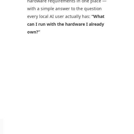
hardware requirements in one place —
with a simple answer to the question
every local AI user actually has:
“What
can I run with the hardware I already
own?”