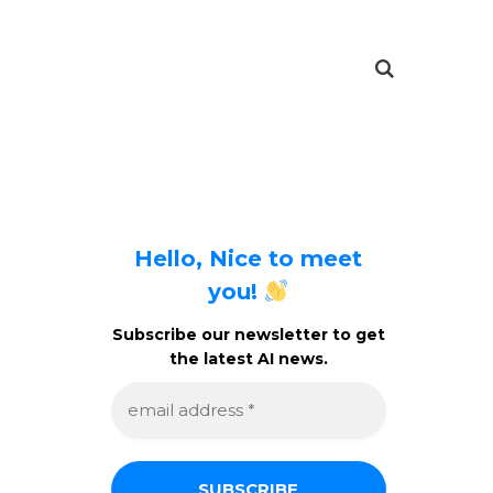
Hello, Nice to meet
you!
Subscribe our newsletter to get
the latest AI news.
e
m
a
i
l
a