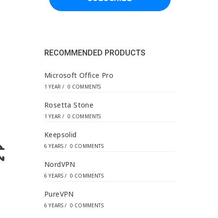
d
d
r
e
s
s
RECOMMENDED PRODUCTS
*
Microsoft Office Pro
1 YEAR
/
0 COMMENTS
Rosetta Stone
1 YEAR
/
0 COMMENTS
Keepsolid
式
6 YEARS
/
0 COMMENTS
NordVPN
6 YEARS
/
0 COMMENTS
PureVPN
6 YEARS
/
0 COMMENTS