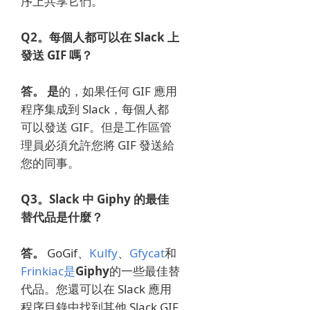
序上共享它們。
Q2。
每個人都可以在 Slack 上
發送 GIF 嗎？
答。
是
的，如果任何 GIF 應用
程序集成到 Slack，每個人都
可以發送 GIF。
但是工作區管
理員必須允許您將 GIF 發送給
您的同事。
Q3。
Slack 中 Giphy 的最佳
替代品是什麼？
答。
GoGif
、
Kulfy
、
Gfycat
和
Frinkiac是
Giphy
的一些最佳替
代品
。
您還可以在 Slack 應用
程序目錄中找到其他 Slack GIF