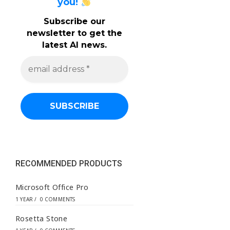
you!
Subscribe our
newsletter to get the
latest AI news.
e
m
a
i
l
a
d
d
r
e
s
s
RECOMMENDED PRODUCTS
*
Microsoft Office Pro
1 YEAR
/
0 COMMENTS
Rosetta Stone