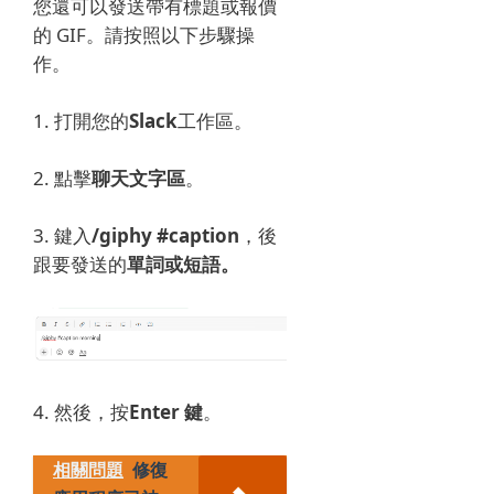
您還可以發送帶有標題或報價
的 GIF。
請按照以下步驟操
作。
1. 打開您的
Slack
工作區。
2. 點擊
聊天文字區
。
3. 鍵入
/giphy #caption
，後
跟
要發送的
單詞或短語。
4. 然後，按
Enter 鍵
。
相關問題
修復