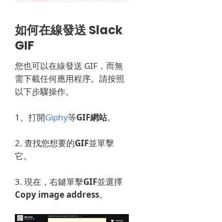
如何在線發送 Slack
GIF
您也可以在線發送 GIF，而無
需下載任何應用程序。
請按照
以下步驟操作。
1、打開
Giphy
等
GIF網站
。
2. 查找您想要的
GIF
並單擊
它。
3. 現在，右鍵單擊
GIF
並選擇
Copy image address
。