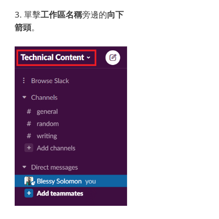
3. 單擊
工作區名稱
旁邊的
向下
箭頭
。