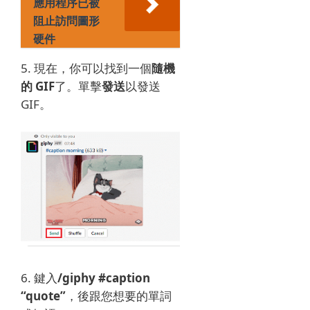
應用程序已被
阻止訪問圖形
硬件
5. 現在，你可以找到一個
隨機
的 GIF
了。
單擊
發送
以發送
GIF。
6. 鍵入
/giphy #caption
“quote”
，後跟您想要的單詞