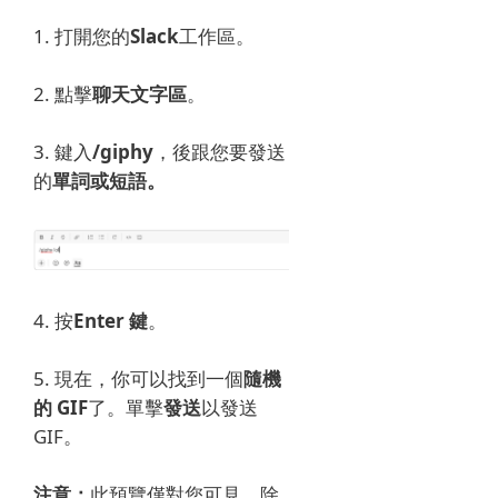
1. 打開您的
Slack
工作區。
2. 點擊
聊天文字區
。
3. 鍵入
/giphy
，後跟
您要發送
的
單詞或短語。
4. 按
Enter 鍵
。
5. 現在，你可以找到一個
隨機
的 GIF
了。
單擊
發送
以發送
GIF。
注意：
此預覽僅對您可見，除