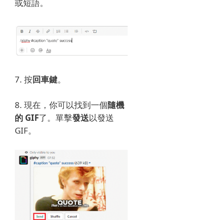
或短語。
7. 按
回車鍵
。
8. 現在，你可以找到一個
隨機
的 GIF
了。
單擊
發送
以發送
GIF。