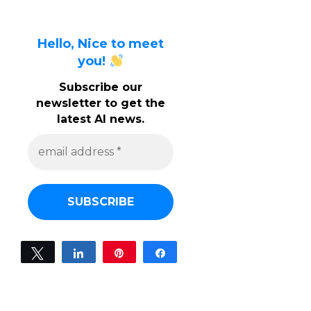
Hello, Nice to meet
you!
Subscribe our
newsletter to get the
latest AI news.
e
m
a
i
l
a
d
d
r
e
Tweet
Share
Pin
Share
s
0
s
SHARES
*