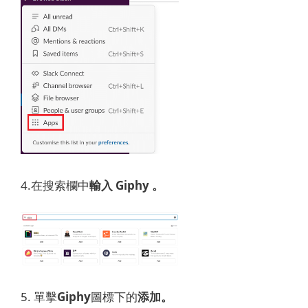
4.
在搜索欄中
輸入 Giphy 。
5. 單擊
Giphy
圖標
下的
添加。