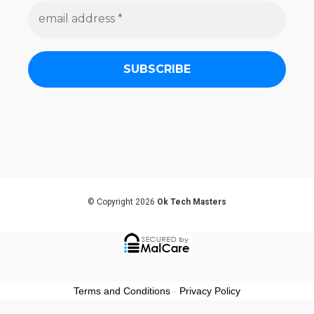
e
m
a
i
l
a
d
d
r
e
s
s
*
© Copyright 2026
Ok Tech Masters
Terms and Conditions
-
Privacy Policy