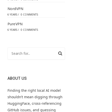
NordVPN
6 YEARS
/
0 COMMENTS
PureVPN
6 YEARS
/
0 COMMENTS
ABOUT US
Finding the right local AI model
shouldn’t mean digging through
HuggingFace, cross-referencing
GitHub issues, and guessing