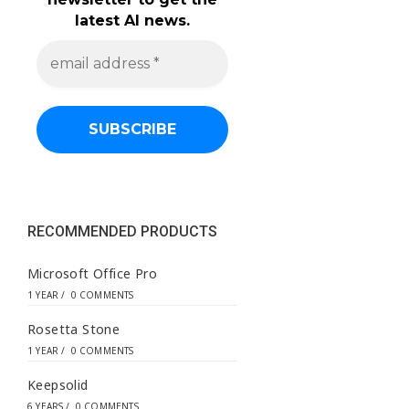
latest AI news.
e
m
a
i
l
a
d
d
r
e
s
s
RECOMMENDED PRODUCTS
*
Microsoft Office Pro
1 YEAR
/
0 COMMENTS
Rosetta Stone
1 YEAR
/
0 COMMENTS
Keepsolid
6 YEARS
/
0 COMMENTS