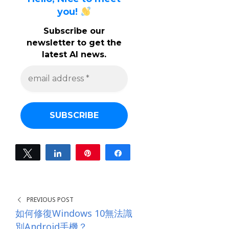
you!
Subscribe our
newsletter to get the
latest AI news.
e
m
a
i
l
a
d
d
r
e
Tweet
Share
Pin
Share
s
0
s
SHARES
*
PREVIOUS POST
如何修復Windows 10無法識
別Android手機？