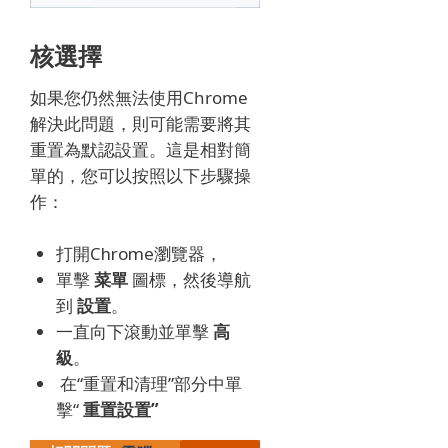
核選擇
如果您仍然無法使用Chrome
解決此問題，則可能需要將其
重置為默認設置。
這是相對簡
單的，您可以按照以下步驟操
作：
打開Chrome瀏覽器，
單擊
菜單
圖標，然後導航
到
設置
。
一直向下滾動並單擊
高
級
。
在“重置和清理”部分中
單
擊“
重置設置”