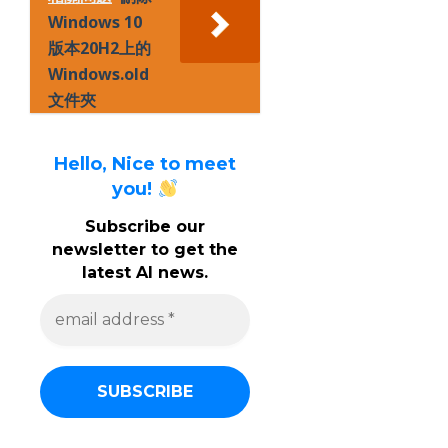
Windows 10
版本20H2上的
Windows.old
文件夾
Hello, Nice to meet
you!
Subscribe our
newsletter to get the
latest AI news.
e
m
a
i
l
a
d
d
r