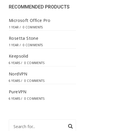
s
s
RECOMMENDED PRODUCTS
*
Microsoft Office Pro
1 YEAR
/
0 COMMENTS
Rosetta Stone
1 YEAR
/
0 COMMENTS
Keepsolid
6 YEARS
/
0 COMMENTS
NordVPN
6 YEARS
/
0 COMMENTS
PureVPN
6 YEARS
/
0 COMMENTS