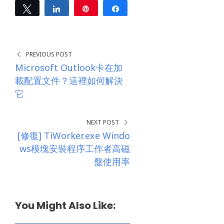
e
Tweet
Share
Pin
Share
s
0
s
SHARES
*
PREVIOUS POST
Microsoft Outlook卡在加
載配置文件？這裡如何解決
它
NEXT POST
[修復] TiWorker.exe Windo
ws模塊安裝程序工作者高磁
盤使用率
You Might Also Like: