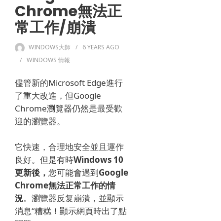
Chrome無法正
常工作/崩潰
WINDOWS大師
6 YEARS
AGO
WINDOWS 情報
儘管新的Microsoft Edge進行
了重大改進，但Google
Chrome瀏覽器仍然是最受歡
迎的瀏覽器。
它快速，合理地安全並且運作
良好。
但是有時
Windows 10
更新後，
您可能會遇到
Google
Chrome無法正常工作的情
況
。
瀏覽器反复崩潰，並顯示
消息“糟糕！
顯示網頁時出了點