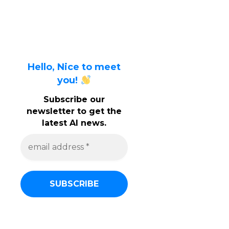
Hello, Nice to meet
you!
Subscribe our
newsletter to get the
latest AI news.
e
m
a
i
l
a
d
d
r
e