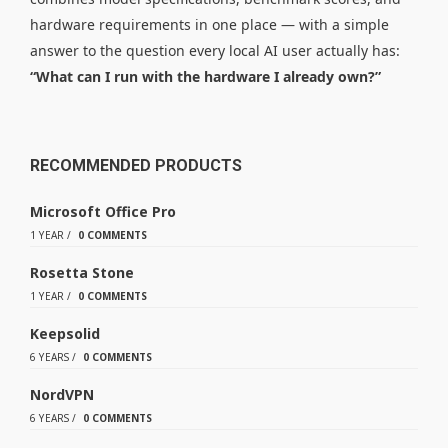
hardware requirements in one place — with a simple
answer to the question every local AI user actually has:
“What can I run with the hardware I already own?”
RECOMMENDED PRODUCTS
Microsoft Office Pro
1 YEAR
/
0 COMMENTS
Rosetta Stone
1 YEAR
/
0 COMMENTS
Keepsolid
6 YEARS
/
0 COMMENTS
NordVPN
6 YEARS
/
0 COMMENTS