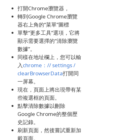
打開Chrome瀏覽器，
轉到Google Chrome瀏覽
器右上角的“菜單”圖標
單擊“更多工具”選項，它將
顯示需要選擇的“清除瀏覽
數據”。
同樣在地址欄上，您可以輸
入
chrome：// settings /
clearBrowserData
打開同
一屏幕。
現在，頁面上將出現帶有某
些複選框的頁面。
點擊清除數據以刪除
Google Chrome的整個歷
史記錄。
刷新頁面，然後嘗試重新加
載頁面。