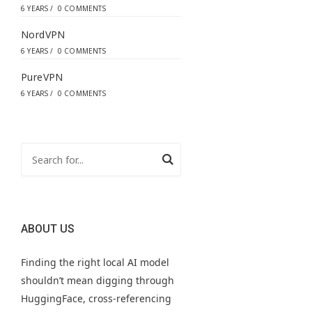
6 YEARS
/
0 COMMENTS
NordVPN
6 YEARS
/
0 COMMENTS
PureVPN
6 YEARS
/
0 COMMENTS
ABOUT US
Finding the right local AI model
shouldn’t mean digging through
HuggingFace, cross-referencing