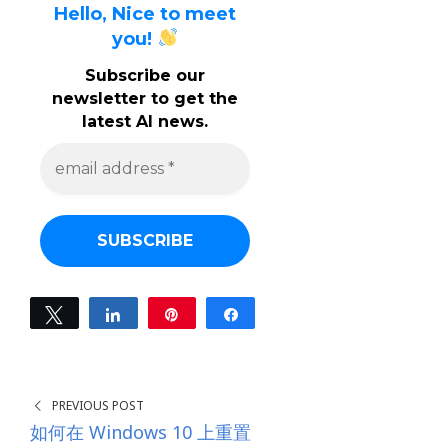
Hello, Nice to meet
you!
Subscribe our
newsletter to get the
latest AI news.
e
m
a
i
l
a
d
d
r
e
Tweet
Share
Pin
Share
s
0
s
SHARES
*
PREVIOUS POST
如何在 Windows 10 上重置