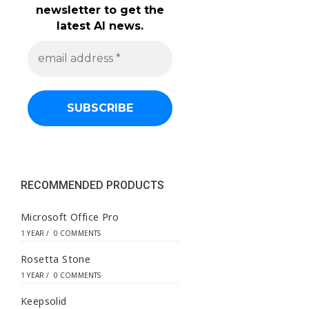
newsletter to get the
latest AI news.
e
m
a
i
l
a
d
d
r
e
s
s
RECOMMENDED PRODUCTS
*
Microsoft Office Pro
1 YEAR
/
0 COMMENTS
Rosetta Stone
1 YEAR
/
0 COMMENTS
Keepsolid