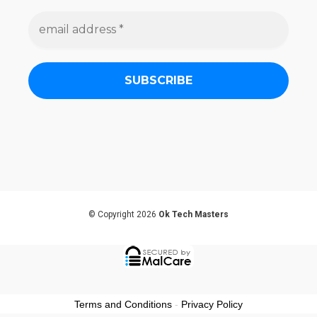
e
m
a
i
l
a
d
d
r
e
s
s
*
© Copyright 2026
Ok Tech Masters
Terms and Conditions
-
Privacy Policy