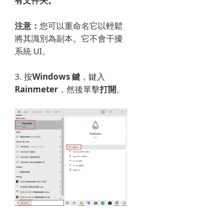
有文件夾。
注意：
您可以重命名它以輕鬆
將其識別為副本。
它不會干擾
系統 UI。
3. 按
Windows 鍵
，鍵入
Rainmeter
，然後單擊
打開
。