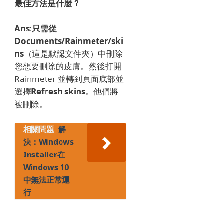
最佳方法是什麼？
Ans:只需從
Documents/Rainmeter/ski
ns
（這是默認文件夾）中
刪除
您想要刪除的皮膚。
然後打開
Rainmeter 並轉到頁面底部並
選擇
Refresh skins
。
他們將
被刪除。
相關問題
解
決：Windows
Installer在
Windows 10
中無法正常運
行