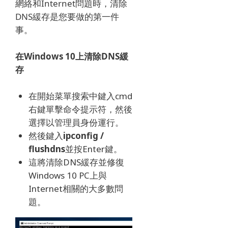
網絡和Internet問題時，清除
DNS緩存是您要做的第一件
事。
在Windows 10上清除DNS緩
存
在開始菜單搜索中鍵入cmd
右鍵單擊命令提示符，然後
選擇以管理員身份運行。
然後鍵入
ipconfig /
flushdns
並按Enter鍵。
這將清除DNS緩存並修復
Windows 10 PC上與
Internet相關的大多數問
題。