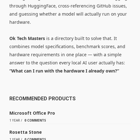
through HuggingFace, cross-referencing GitHub issues,
and guessing whether a model will actually run on your
hardware.
Ok Tech Masters
is a directory built to solve that. It
combines model specifications, benchmark scores, and
hardware requirements in one place — with a simple
answer to the question every local AI user actually has:
“What can I run with the hardware I already own?”
RECOMMENDED PRODUCTS
Microsoft Office Pro
1 YEAR
/
0 COMMENTS
Rosetta Stone
1 YEAR
/
0 COMMENTS