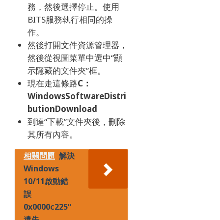
務，然後選擇停止。
使用
BITS服務執行相同的操
作。
然後打開文件資源管理器，
然後從視圖菜單中選中“顯
示隱藏的文件夾”框。
現在走這條路
C：
WindowsSoftwareDistri
butionDownload
到達“下載”文件夾後，刪除
其所有內容。
相關問題
解決
Windows
10/11啟動錯
誤
0x0000c225“
遺失