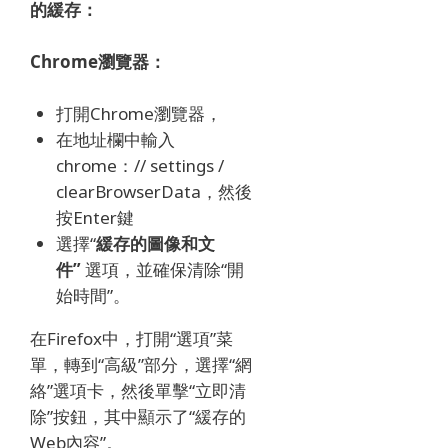
的緩存：
Chrome瀏覽器：
打開Chrome瀏覽器，
在地址欄中輸入
chrome：// settings /
clearBrowserData，然後
按Enter鍵
選擇“
緩存的圖像和文
件”
選項，並確保清除“開
始時間”。
在Firefox中，打開“選項”菜
單，轉到“高級”部分，選擇“網
絡”選項卡，然後單擊“立即清
除”按鈕，其中顯示了“緩存的
Web內容”。