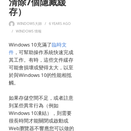
清除7個隱藏緩
存）
WINDOWS大師
6 YEARS
AGO
WINDOWS 情報
Windows 10充滿了
臨時文
件
，可幫助操作系統快速完成
其工作。
有時，這些文件緩存
可能會損壞或變得太大，以至
於與Windows 10的性能相抵
觸。
如果存儲空間不足，或者註意
到某些異常行為（例如
Windows 10凍結），則需要
很長時間才能關閉或啟動或
Web瀏覽器不響應您可以做的