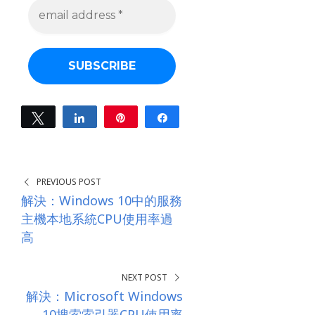
e
m
a
i
l
a
d
d
r
e
Tweet
Share
Pin
Share
s
0
s
SHARES
*
PREVIOUS POST
解決：Windows 10中的服務
主機本地系統CPU使用率過
高
NEXT POST
解決：Microsoft Windows
10搜索索引器CPU使用率