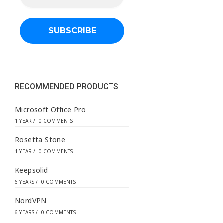
a
i
l
a
d
d
r
e
s
s
RECOMMENDED PRODUCTS
*
Microsoft Office Pro
1 YEAR
/
0 COMMENTS
Rosetta Stone
1 YEAR
/
0 COMMENTS
Keepsolid
6 YEARS
/
0 COMMENTS
NordVPN
6 YEARS
/
0 COMMENTS