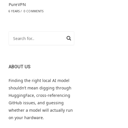
PureVPN
6 YEARS
/
0 COMMENTS
ABOUT US
Finding the right local AI model
shouldn’t mean digging through
HuggingFace, cross-referencing
GitHub issues, and guessing
whether a model will actually run
on your hardware.