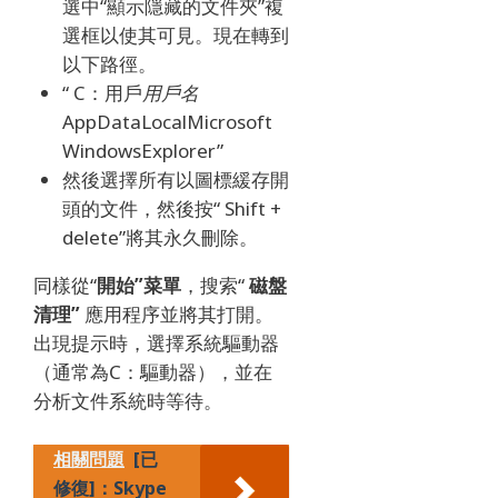
選中“顯示隱藏的文件夾”複
選框以使其可見。
現在轉到
以下路徑。
“ C：用戶
用戶名
AppDataLocalMicrosoft
WindowsExplorer”
然後選擇所有以圖標緩存開
頭的文件，然後按“ Shift +
delete”將其永久刪除。
同樣從“
開始”菜單
，搜索“
磁盤
清理”
應用程序並將其打開。
出現提示時，選擇系統驅動器
（通常為C：驅動器），並在
分析文件系統時等待。
相關問題
[已
修復]：Skype