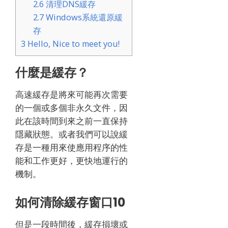
2.6
清理DNS緩存
2.7
Windows系統還原緩
存
3
Hello, Nice to meet you!
什麼是緩存？
高速緩存是將來可能再次需要
的一個或多個非永久文件，因
此在該時間到來之前一直保持
隱藏狀態。
或者我們可以說緩
存是一種用來使應用程序的性
能和工作更好，更快地運行的
機制。
如何清除緩存窗口10
但是一段時間後，緩存損壞或