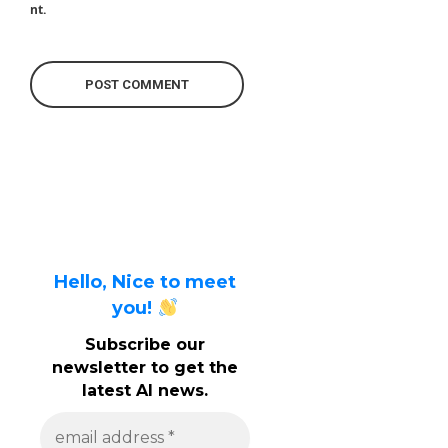
nt.
Hello, Nice to meet
you!
Subscribe our
newsletter to get the
latest AI news.
e
m