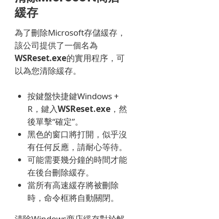
緩存
為了刪除Microsoft存儲緩存，
該公司提供了一個名為
WSReset.exe
的實用程序
，可
以為您清除緩存。
按鍵盤快捷鍵Windows +
R，鍵入
WSReset.exe
，然
後單擊“確定”。
黑色的窗口將打開，似乎沒
有任何反應，請耐心等待。
可能需要幾分鐘的時間才能
在後台刪除緩存。
當所有高速緩存將被刪除
時，命令框將自動關閉。
清除Windows商店緩存對於解