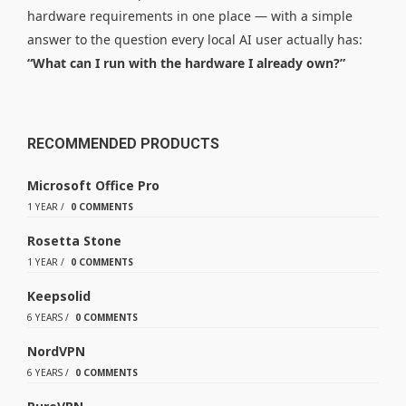
hardware requirements in one place — with a simple
answer to the question every local AI user actually has:
“What can I run with the hardware I already own?”
RECOMMENDED PRODUCTS
Microsoft Office Pro
1 YEAR
/
0 COMMENTS
Rosetta Stone
1 YEAR
/
0 COMMENTS
Keepsolid
6 YEARS
/
0 COMMENTS
NordVPN
6 YEARS
/
0 COMMENTS