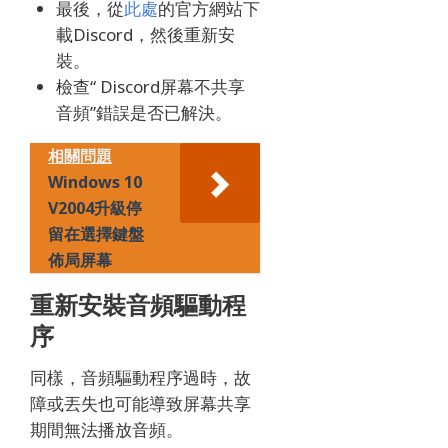
最後，從
此處
的官方網站下
載Discord，
然後重新安
裝。
檢查“ Discord屏幕不共享
音頻”錯誤是否已解決。
相關問題
Windows 10
V2004升級停
留在選擇鍵盤
佈局屏幕
重新安裝音頻驅動程
序
同樣，音頻驅動程序過時，故
障或丟失也可能導致屏幕共享
期間無法播放音頻。