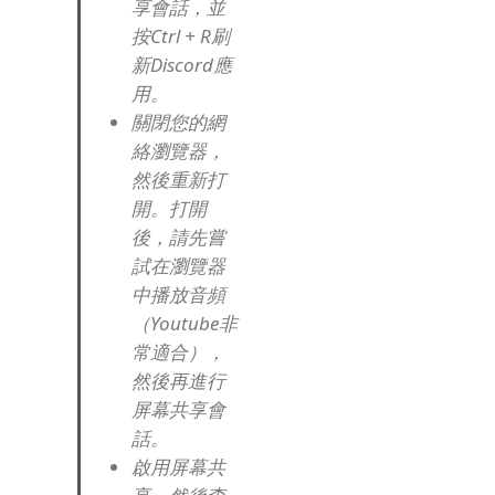
享會話，並
按Ctrl + R刷
新Discord應
用。
關閉您的網
絡瀏覽器，
然後重新打
開。
打開
後，請先嘗
試在瀏覽器
中播放音頻
（Youtube非
常適合），
然後再進行
屏幕共享會
話。
啟用屏幕共