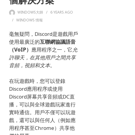
個解決方案
WINDOWS大師
6 YEARS
AGO
WINDOWS 情報
毫無疑問，Discord
是遊戲用戶
使用最廣泛的
互聯網協議語音
（VoIP）
應用程序之一，它
允
許聊天，在其他用戶之間共享
音頻，視頻和文本
。
在玩遊戲時，您可以登錄
Discord應用程序或使用
Discord屏幕共享音頻或DC直
播，可以與全球遊戲玩家進行
實時通信。
用戶不僅可以玩遊
戲，還可以與任何人（例如應
用程序甚至Chrome）共享他