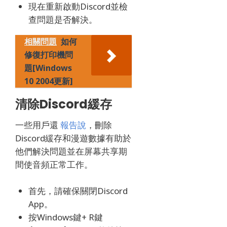
現在重新啟動Discord並檢
查問題是否解決。
相關問題
如何
修復打印機問
題[Windows
10 2004更新]
清除Discord緩存
一些用戶還
報告說
，刪除
Discord緩存和漫遊數據有助於
他們解決問題並在屏幕共享期
間使音頻正常工作。
首先，請確保關閉Discord
App。
按Windows鍵+ R鍵