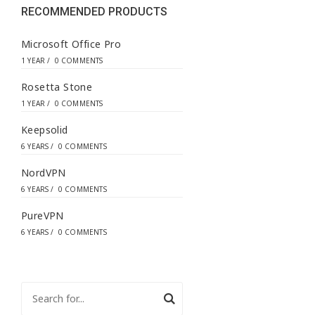
s
RECOMMENDED PRODUCTS
*
Microsoft Office Pro
1 YEAR
/
0 COMMENTS
Rosetta Stone
1 YEAR
/
0 COMMENTS
Keepsolid
6 YEARS
/
0 COMMENTS
NordVPN
6 YEARS
/
0 COMMENTS
PureVPN
6 YEARS
/
0 COMMENTS