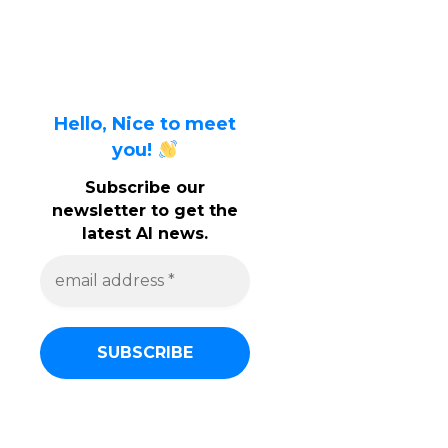
Hello, Nice to meet
you!
Subscribe our
newsletter to get the
latest AI news.
e
m
a
i
l
a
d
d
r
e
s