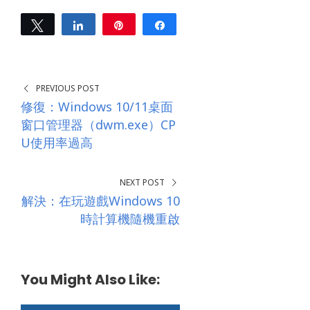
r
e
Tweet
Share
Pin
Share
s
0
s
SHARES
*
PREVIOUS POST
修復：Windows 10/11桌面
窗口管理器（dwm.exe）CP
U使用率過高
NEXT POST
解決：在玩遊戲Windows 10
時計算機隨機重啟
You Might Also Like: