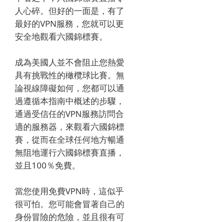
人心碎。
但好的一面是，有了
最好的VPN服務，您就可以更
安全地觀看
六國錦標賽
。
成為美國人並不會阻止您熱愛
具有挑戰性的橄欖球比賽。
無
論視線障礙如何，您都可以通
過遵循本指南中概述的步驟，
通過受信任的VPN服務訪問合
適的服務器，來觀看
六國錦標
賽
，從而在全球任何地方暢通
無阻地運行
六國錦標賽
直播，
並且100％免費。
當您使用免費VPN時，這似乎
很可怕。
您可能會冒著自己的
身份冒險的危險，並且很有可