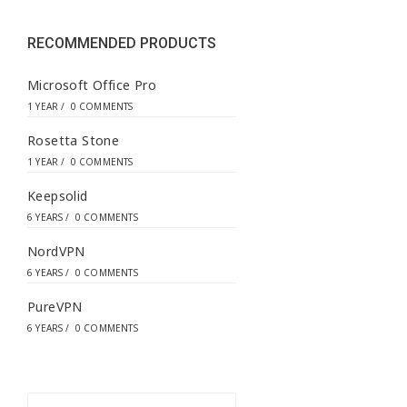
e
s
s
RECOMMENDED PRODUCTS
*
Microsoft Office Pro
1 YEAR
/
0 COMMENTS
Rosetta Stone
1 YEAR
/
0 COMMENTS
Keepsolid
6 YEARS
/
0 COMMENTS
NordVPN
6 YEARS
/
0 COMMENTS
PureVPN
6 YEARS
/
0 COMMENTS