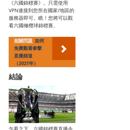
《
六國錦標賽
》。
只需使用
VPN連接到您所在國家/地區的
服務器即可。
瞧！
您將可以觀
看六國橄欖球錦標賽。
相關問題
如何
免費觀看拳擊
直播頻道
（2021年）
結論
乍看之下，
六國錦標賽
直播令