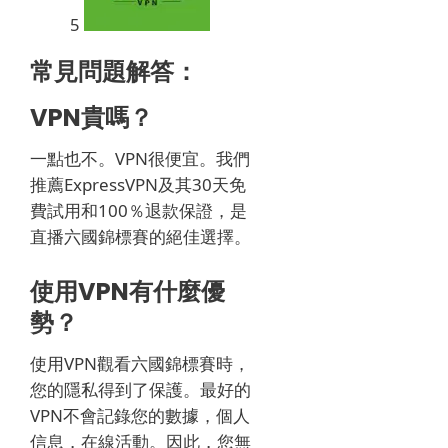
5
常見問題解答：
VPN貴嗎？
一點也不。
VPN很便宜。
我們
推薦ExpressVPN及其30天免
費試用和100％退款保證，是
直播
六國錦標賽
的絕佳選擇。
使用VPN有什麼優
勢？
使用VPN觀看
六國錦標賽
時，
您的隱私得到了保護。
最好的
VPN不會記錄您的數據，個人
信息，在線活動。
因此，您無