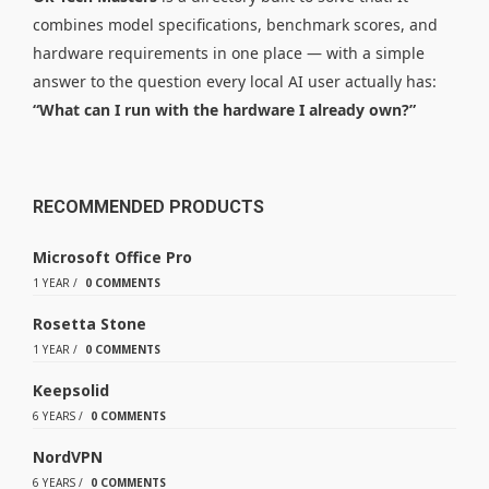
combines model specifications, benchmark scores, and
hardware requirements in one place — with a simple
answer to the question every local AI user actually has:
“What can I run with the hardware I already own?”
RECOMMENDED PRODUCTS
Microsoft Office Pro
1 YEAR
/
0 COMMENTS
Rosetta Stone
1 YEAR
/
0 COMMENTS
Keepsolid
6 YEARS
/
0 COMMENTS
NordVPN
6 YEARS
/
0 COMMENTS