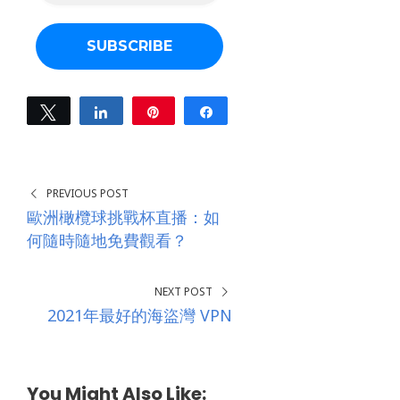
i
l
a
d
d
r
e
Tweet
Share
Pin
Share
s
0
s
SHARES
*
PREVIOUS POST
歐洲橄欖球挑戰杯直播：如
何隨時隨地免費觀看？
NEXT POST
2021年最好的海盜灣 VPN
You Might Also Like: