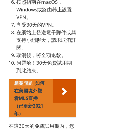
按照指南在macOS，
Windows或路由器上設置
VPN。
享受30天的VPN。
在網站上發送電子郵件或與
支持小組聊天，請求取消訂
閱。
取消後，將全額退款。
阿羅哈！
30天免費試用期
到此結束。
相關問題
如何
在美國境外觀
看MLS直播
（已更新2021
年）
在這30天的免費試用期內，您