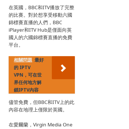
在英國，BBC和ITV播放了完整
的比賽。
對於想享受移動
六國
錦標賽
直播的人們，BBC
iPlayer和ITV Hub是僅面向英
國人的
六國錦標賽
直播的免費
平台。
相關問題
最好
的 IPTV
VPN，可在世
界任何地方解
鎖IPTV內容
儘管免費，但BBC和ITV上的此
內容在地理上僅限於英國。
在愛爾蘭，Virgin Media One