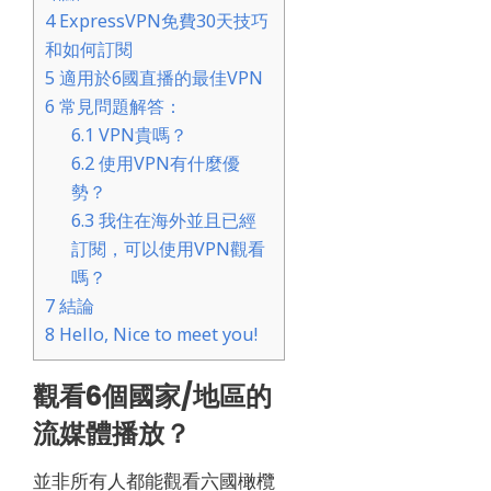
4
ExpressVPN免費30天技巧
和如何訂閱
5
適用於6國直播的最佳VPN
6
常見問題解答：
6.1
VPN貴嗎？
6.2
使用VPN有什麼優
勢？
6.3
我住在海外並且已經
訂閱，可以使用VPN觀看
嗎？
7
結論
8
Hello, Nice to meet you!
觀看6個國家/地區的
流媒體播放？
並非所有人都能觀看六國橄欖