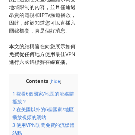
地域限制的內容，並且僅通過
昂貴的電視和IPTV頻道播放，
因此，終於知道您可以直播
六
國錦標賽
，真是個好消息。
本文的結構旨在向您展示如何
免費從任何地方使用最佳VPN
進行
六國錦標賽
在線直播。
Contents
[
hide
]
1
觀看6個國家/地區的流媒體
播放？
2
在美國以外的6個國家/地區
播放視頻的網站
3
使用VPN訪問免費的流媒體
站點