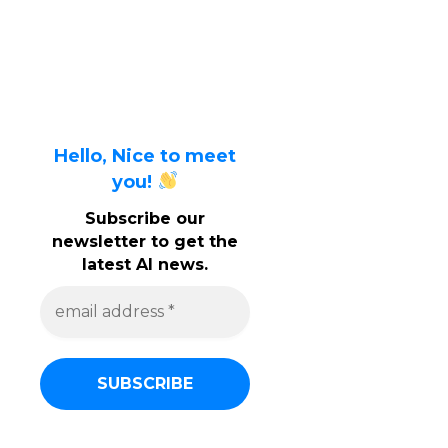
Hello, Nice to meet
you!
Subscribe our
newsletter to get the
latest AI news.
e
m
a
i
l
a
d
d
r