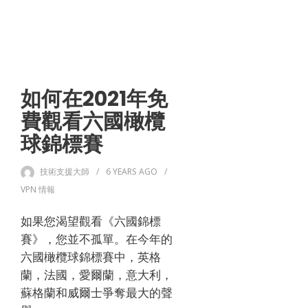
如何在2021年免
費觀看六國橄欖
球錦標賽
技術支援大師
6 YEARS
AGO
VPN 情報
如果您渴望觀看《六國錦標
賽》，您並不孤單。
在今年的
六國橄欖球錦標賽中，英格
蘭，法國，愛爾蘭，意大利，
蘇格蘭和威爾士爭奪最大的聲