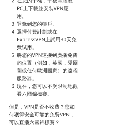
在您的手機，平板電腦或
PC上下載並安裝VPN應
用。
登錄到您的帳戶。
選擇付費計劃或在
ExpressVPN上試用30天免
費試用。
將您的VPN連接到廣播免費
的位置（例如，英國，愛爾
蘭或任何歐洲國家）的遠程
服務器。
現在，您可以不受限制地觀
看
六國錦標賽
。
但是，VPN是否不收費？
您如
何獲得安全可靠的免費VPN，
可以直播
六國錦標賽
？