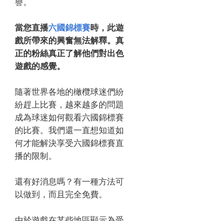
譽。
當您直播
六國錦標賽
時，此遊
戲所帶來的興奮無法解釋。
真
正的粉絲真正了解他們對出色
遊戲的感覺。
隨著世界各地的橄欖球迷們紛
紛趕上比賽，越來越多的問題
成為球迷如何觀看
六國錦標賽
的比賽。
我們還一直想知道如
何才能解決享受
六國錦標賽
直
播的限制。
還有好消息嗎？
有一種方法可
以做到，而且完全免費。
由於遊戲在某些地區顯示為受