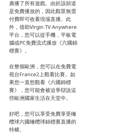
廣播了所有遊戲。
由於該頻道
是免費播放的，因此觀眾無需
付費即可收看現場直播。
此
外，借助Virgin TV Anywhere
平台，您可以從手機，平板電
腦或PC免費流式播放《
六國錦
標賽
》。
在整個歐洲，您可以在免費電
視台France2上觀看比賽。
如
果您一直想觀看《
六國錦標
賽
》，您可能會被迫爭辯說這
些歐洲國家生活在天堂中。
好吧，您可以享受免費享受橄
欖球六國橄欖球錦標賽直播的
特權。