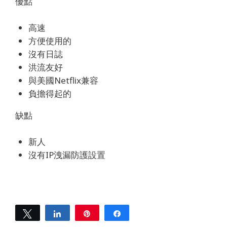
優點
高速
方便使用的
沒有日誌
洪流友好
與美國Netflix兼容
負擔得起的
缺點
新人
沒有IP洩漏防護設置
Hello, Nice to meet
Tweet
Share
Pin
Share
you!