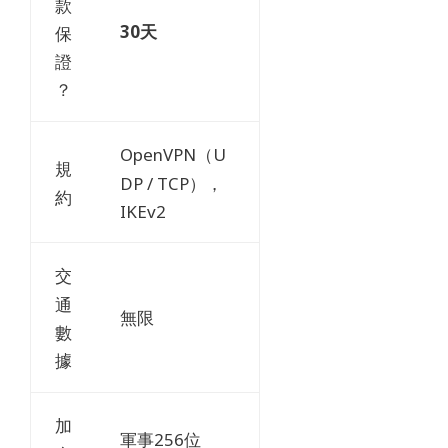
款
30天
保
證
？
OpenVPN（U
規
DP / TCP），
約
IKEv2
交
通
無限
數
據
加
軍事256位