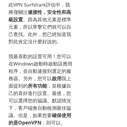
此VPN Surfshark評估中，我
將僅關注
連接性，安全性和高
級設置
。
因為其他元素是標準
元素，所以單擊它們就可以自
己查找。
此外，您已經知道我
對此肯定沒什麼好說的。
我最喜歡的設置可用！
您可以
在Windows啟動時啟動該應用
程序，並自動連接到選定的服
務器。
另外，您可以
啟用
我上
面提到的
所有功能
，並根據自
己的喜好進行設置。
最後，您
可以選擇您的協議。
默認情況
下，客戶端會自動檢測最佳協
議。
但是，如果您要
確保使用
的是OpenVPN
，則可以。