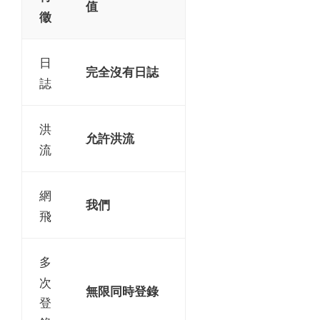
值
徵
日
完全沒有日誌
誌
洪
允許洪流
流
網
我們
飛
多
次
無限同時登錄
登