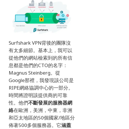
Surfshark VPN背後的團隊沒
有太多細節。
基本上，我可以
從他們的網站檢索到的所有信
息都是他們的CTO的名字：
Magnus Steinberg。
從
Google那裡，我發現該公司是
RIPE網絡協調中心的一部分。
時間將證明該提供商的可靠
性。
他們
不斷發展的服務器網
絡
在歐洲，美洲，中東，非洲
和亞太地區的50個國家/地區分
佈著500多個服務器。
它
涵蓋