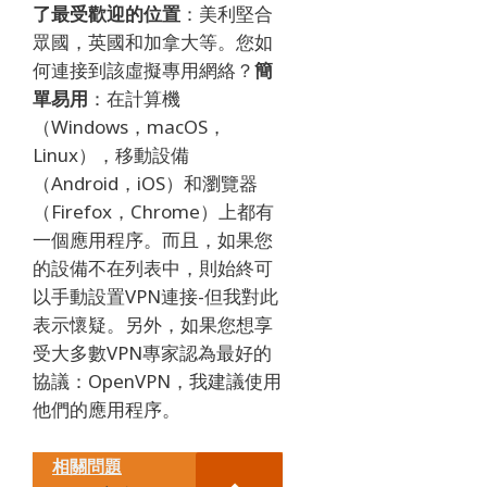
了最受歡迎的位置
：美利堅合
眾國，英國和加拿大等。
您如
何連接到該虛擬專用網絡？
簡
單易用
：在計算機
（Windows，macOS，
Linux），移動設備
（Android，iOS）和瀏覽器
（Firefox，Chrome）上都有
一個應用程序。
而且，如果您
的設備不在列表中，則始終可
以手動設置VPN連接-但我對此
表示懷疑。
另外，如果您想享
受大多數VPN專家認為最好的
協議：OpenVPN，我建議使用
他們的應用程序。
相關問題