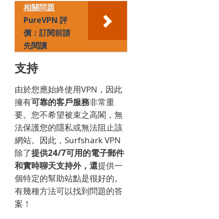
相關問題
PureVPN 評
價：訂閱前請
先閱讀
支持
由於您應始終使用VPN，因此
擁有
可靠的客戶服務
非常重
要
。
您不希望被束之高閣，無
法保護您的隱私或無法阻止該
網站。
因此，Surfshark VPN
除了
提供24/7可用的電子郵件
和實時聊天支持外，還
提供一
個特定的幫助站點是很好的
。
有幾種方法可以找到問題的答
案！