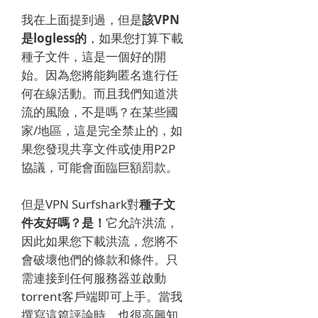
我在上面提到過，但是
該VPN
是logless的
，如果您打算下載
種子文件，這是一個好的開
始。
因為您將能夠匿名進行任
何在線活動。
而且我們知道洪
流的風險，不是嗎？
在某些國
家/地區，這是完全禁止的，如
果您發現共享文件或使用P2P
協議，可能會面臨巨額罰款。
但是VPN Surfshark對
種子文
件友好嗎？
是！
它允許洪流，
因此如果您下載洪流，您將不
會破壞他們的條款和條件。
只
需連接到任何服務器並啟動
torrent客戶端即可上手。
當我
撰寫這篇評論時，也很高興知