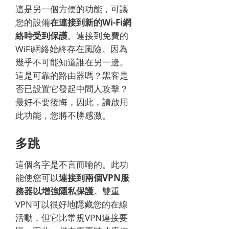
這是另一個方便的功能，可讓
您的設備
在連接到新的Wi-Fi網
絡時受到保護
。
連接到免費的
WiFi網絡始終存在風險。
因為
幾乎不可能知道誰在另一邊。
這是可靠的路由器嗎？
黑客是
否已設置它發起中間人攻擊？
最好不要後悔，因此，請啟用
此功能，您將不勝感激。
多跳
這個名字是不言而喻的。
此功
能使您可以
連接到兩個VPN服
務器以增強隱私保護
。
雙重
VPN可以很好地隱藏您的在線
活動，但它比常規VPN連接要