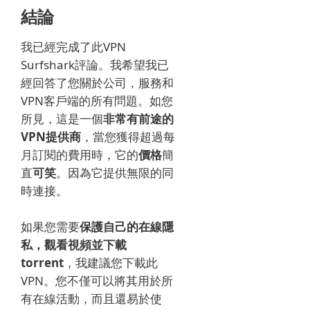
結論
我已經完成了此VPN
Surfshark評論。
我希望我已
經回答了您關於公司，服務和
VPN客戶端的所有問題。
如您
所見，這是一個
非常有前途的
VPN提供商
，
當您獲得超過每
月訂閱的費用時
，它的
價格
簡
直
可笑
。
因為它提供無限的同
時連接。
如果您需要
保護自己的在線隱
私，觀看視頻並下載
torrent
，我建議您下載此
VPN。
您不僅可以將其用於所
有在線活動，而且還易於使