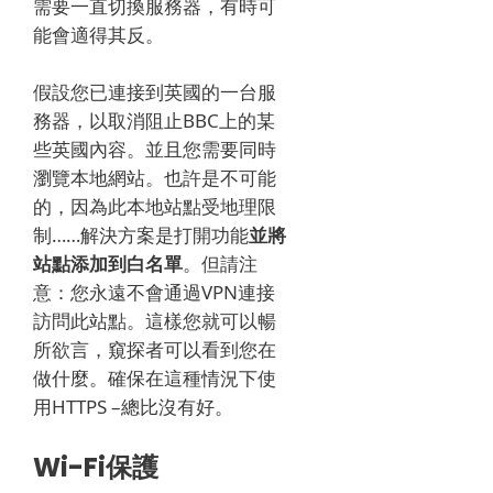
需要一直切換服務器，有時可
能會適得其反。
假設您已連接到英國的一台服
務器，以取消阻止BBC上的某
些英國內容。
並且您需要同時
瀏覽本地網站。
也許是不可能
的，因為此本地站點受地理限
制……解決方案是打開功能
並將
站點添加到白名單
。
但請注
意：您永遠不會通過VPN連接
訪問此站點。
這樣您就可以暢
所欲言，窺探者可以看到您在
做什麼。
確保在這種情況下使
用HTTPS –總比沒有好。
Wi-Fi保護