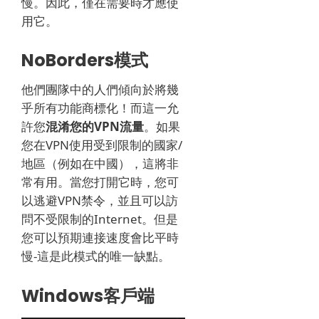
慢。
因此，僅在需要時才應使
用它。
NoBorders模式
他們團隊中的人們傾向於將幾
乎所有功能商標化！
而這一允
許您
混淆您的VPN流量
。
如果
您在VPN使用受到限制的國家/
地區（例如在中國），這將非
常有用。
當您打開它時，您可
以逃避VPN禁令，並且可以訪
問不受限制的Internet。
但是
您可以預期連接速度會比平時
慢-這是此模式的唯一缺點。
Windows客戶端