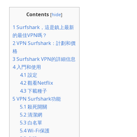
Contents
[
hide
]
1
Surfshark，這是鎮上最新
的最佳VPN嗎？
2
VPN Surfshark：計劃和價
格
3
Surfshark VPN的詳細信息
4
入門和使用
4.1
設定
4.2
觀看Netflix
4.3
下載種子
5
VPN Surfshark功能
5.1
殺死開關
5.2
清潔網
5.3
白名單
5.4
Wi-Fi保護