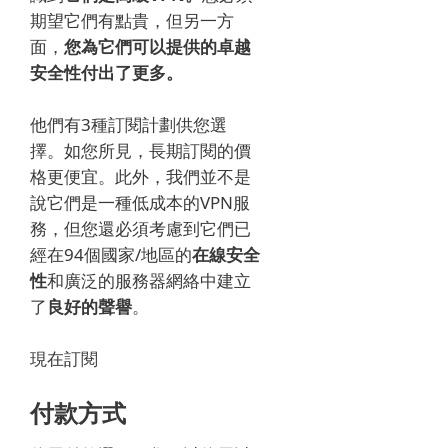
期望它們有點貴，但另一方
面，
您為它們可以提供的卓越
安全性付出了更多。
他們有3種訂閱計劃供您選
擇。
如您所見，長期訂閱的價
格更便宜。
此外，我們並不是
說它們是一種低成本的VPN服
務，但您還必須考慮到它們已
經
在94個國家/地區的
在線安全
性
和廣泛的服務器網絡中
建立
了
良好的聲譽
。
現在訂閱
付款方式