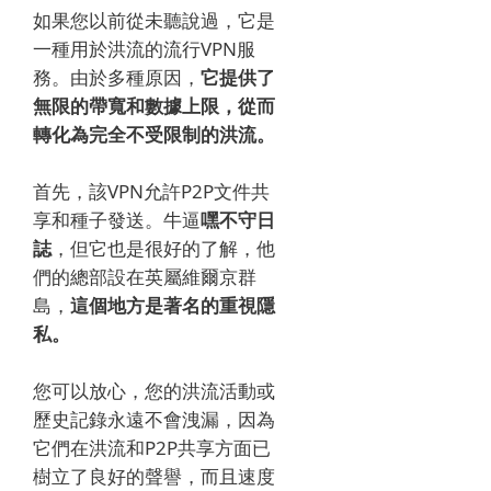
如果您以前從未聽說過，它是
一種用於洪流的流行VPN服
務。
由於多種原因，
它提供了
無限的帶寬和數據上限，從而
轉化為完全不受限制的洪流。
首先，該VPN允許P2P文件共
享和種子發送。
牛逼
嘿不守日
誌
，但它也是很好的了解，他
們的總部設在英屬維爾京群
島，
這個地方是著名的重視隱
私。
您可以放心，您的洪流活動或
歷史記錄永遠不會洩漏，因為
它們在洪流和P2P共享方面已
樹立了良好的聲譽，而且速度