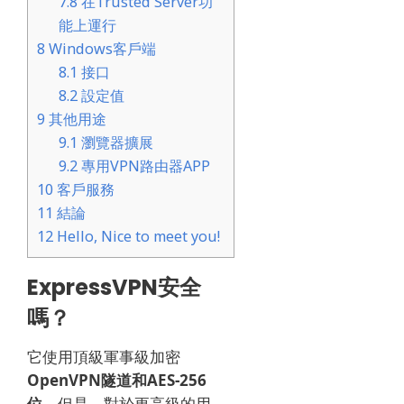
7.8
在Trusted Server功
能上運行
8
Windows客戶端
8.1
接口
8.2
設定值
9
其他用途
9.1
瀏覽器擴展
9.2
專用VPN路由器APP
10
客戶服務
11
結論
12
Hello, Nice to meet you!
ExpressVPN安全
嗎？
它使用頂級軍事級加密
OpenVPN隧道和AES-256
位。
但是，對於更高級的用