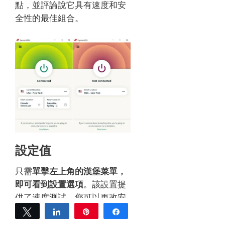
點，並評論說它具有速度和安
全性的最佳組合。
設定值
只需
單擊左上角的漢堡菜單，
即可看到設置選項
。
該設置提
供了速度測試，您可以更改安
全協議，使您能夠訪問拆分隧
Tweet
Share
Pin
Share
道，甚至可以使用撥動開關打