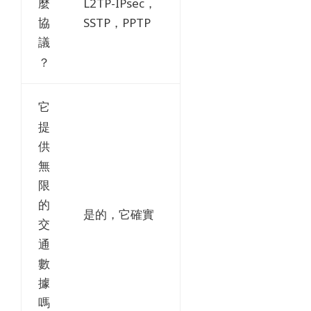
L2TP-IPsec，
麼
SSTP，PPTP
協
議
？
它
提
供
無
限
的
是的，它確實
交
通
數
據
嗎