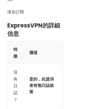
現在訂閱
ExpressVPN的詳細
信息
特
價值
徵
沒
有
是的，此提供
者有無日誌政
日
策
誌
？