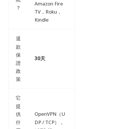
Amazon Fire
？
TV，Roku，
Kindle
退
款
保
30天
證
政
策
它
提
OpenVPN（U
供
DP / TCP），
什