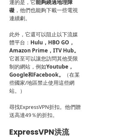
運的是，它
能夠繞過地理障
礙
，他們也能夠下載一些電視
連續劇。
此外，它還可以阻止以下流媒
體平台：
Hulu，HBO GO，
Amazon Prime，ITV Hub。
它甚至可以讓您訪問其他受限
制的網站，例如
Youtube，
Google和Facebook。
（在某
些國家/地區禁止使用這些網
站。）
尋找ExpressVPN折扣。
他們贈
送高達49％的折扣。
ExpressVPN洪流