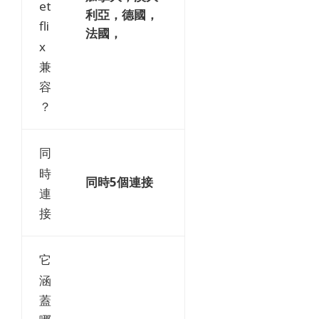
Et
利亞，德國，
Fli
法國，
X
兼
容
？
同
時
同時5個連接
連
接
它
涵
蓋