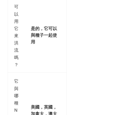
可
以
用
它
是的，它可以
與種子一起使
來
用
洪
流
嗎
？
它
與
哪
種
美國，英國，
N
加拿大，澳大