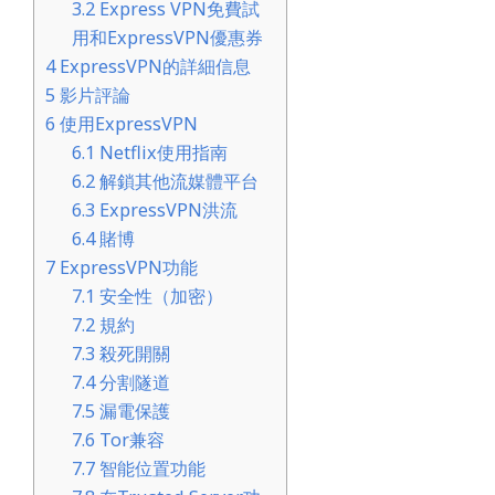
3.2
Express VPN免費試
用和ExpressVPN優惠券
4
ExpressVPN的詳細信息
5
影片評論
6
使用ExpressVPN
6.1
Netflix使用指南
6.2
解鎖其他流媒體平台
6.3
ExpressVPN洪流
6.4
賭博
7
ExpressVPN功能
7.1
安全性（加密）
7.2
規約
7.3
殺死開關
7.4
分割隧道
7.5
漏電保護
7.6
Tor兼容
7.7
智能位置功能