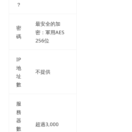
？
最安全的加
密
密：軍用AES
碼
256位
IP
地
不提供
址
數
服
務
器
超過3,000
數