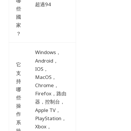
哪
超過94
些
國
家
？
Windows，
Android，
它
IOS，
支
MacOS，
持
Chrome，
哪
Firefox，路由
些
器，控制台，
操
Apple TV，
作
PlayStation，
系
Xbox，
統