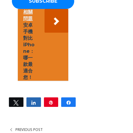
a
d
d
相關
r
問題
e
安卓
s
手機
s
對比
*
iPho
ne：
哪一
款最
適合
您！
Tweet
Share
Pin
Share
0
SHARES
PREVIOUS POST