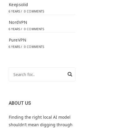
Keepsolid
6 YEARS
/
0 COMMENTS
NordVPN
6 YEARS
/
0 COMMENTS
PureVPN
6 YEARS
/
0 COMMENTS
ABOUT US
Finding the right local AI model
shouldn’t mean digging through