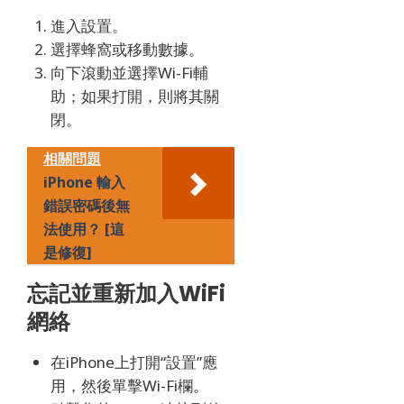
進入設置。
選擇蜂窩或移動數據。
向下滾動並選擇Wi-Fi輔
助；
如果打開，則將其關
閉。
相關問題
iPhone 輸入
錯誤密碼後無
法使用？ [這
是修復]
忘記並重新加入WiFi
網絡
在iPhone上打開“設置”應
用，然後單擊Wi-Fi欄。