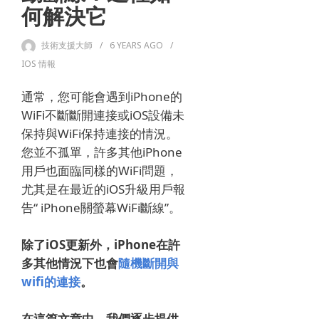
何解決它
技術支援大師
6 YEARS
AGO
IOS 情報
通常，您可能會遇到iPhone的
WiFi不斷斷開連接或iOS設備未
保持與WiFi保持連接的情況。
您並不孤單，許多其他iPhone
用戶也面臨同樣的WiFi問題，
尤其是在最近的iOS升級用戶報
告“ iPhone關螢幕WiFi斷線”。
除了iOS更新外，
iPhone
在許
多其他情況下也會
隨機斷開與
wifi的連接
。
在這篇文章中，我們逐步提供