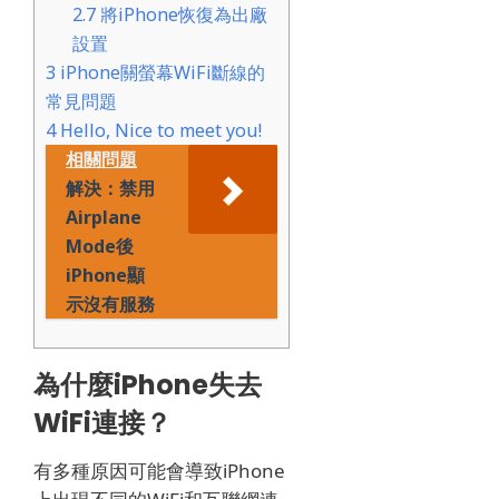
2.7
將iPhone恢復為出廠
設置
3
iPhone關螢幕WiFi斷線的
常見問題
4
Hello, Nice to meet you!
相關問題
解決：禁用
Airplane
Mode後
iPhone顯
示沒有服務
為什麼iPhone失去
WiFi連接？
有多種原因可能會導致iPhone