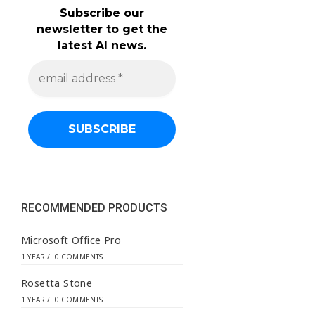
Subscribe our
newsletter to get the
latest AI news.
e
m
a
i
l
a
d
d
r
e
s
s
RECOMMENDED PRODUCTS
*
Microsoft Office Pro
1 YEAR
/
0 COMMENTS
Rosetta Stone
1 YEAR
/
0 COMMENTS