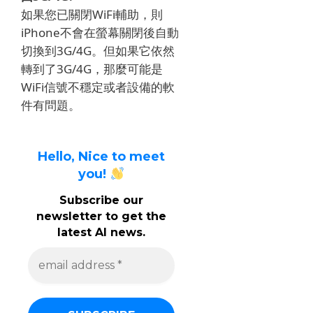
如果您已關閉WiFi輔助，則
iPhone不會在螢幕關閉後自動
切換到3G/4G。但如果它依然
轉到了3G/4G，那麼可能是
WiFi信號不穩定或者設備的軟
件有問題。
Hello, Nice to meet
you!
Subscribe our
newsletter to get the
latest AI news.
e
m
a
i
l