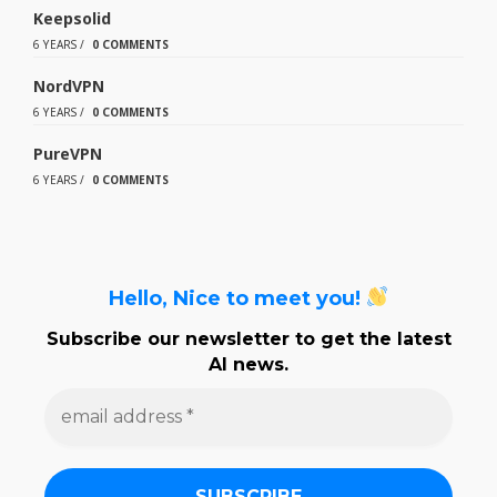
Keepsolid
6 YEARS
/
0 COMMENTS
NordVPN
6 YEARS
/
0 COMMENTS
PureVPN
6 YEARS
/
0 COMMENTS
Hello, Nice to meet you!
Subscribe our newsletter to get the latest
AI news.
e
m
a
i
l