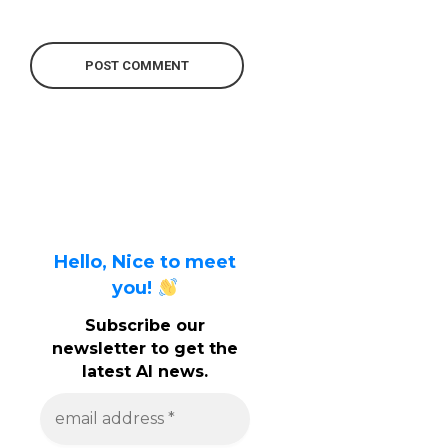
Hello, Nice to meet
you!
Subscribe our
newsletter to get the
latest AI news.
e
m
a