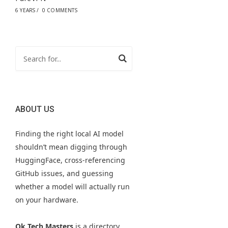
6 YEARS
/
0 COMMENTS
ABOUT US
Finding the right local AI model
shouldn’t mean digging through
HuggingFace, cross-referencing
GitHub issues, and guessing
whether a model will actually run
on your hardware.
Ok Tech Masters
is a directory