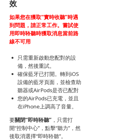
效
如果您在獲取“實時收聽”時遇
到問題，請正常工作。
嘗試使
用即時聆聽
時獲取消息
當前路
線不可用
只需重新啟動您配對的設
備，然後重試。
確保藍牙已打開。
轉到iOS
設備的藍牙頁面，並檢查助
聽器或AirPods是否已配對
您的AirPods已充電，並且
在iPhone上調高了音量。
要
關閉“即時聆聽”
，只需打
開“控制中心”，點擊“聽力”，然
後取消選擇“即時聆聽”。