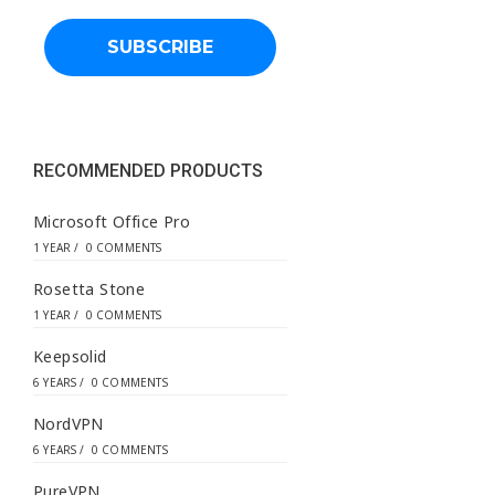
i
l
a
d
d
r
e
s
s
RECOMMENDED PRODUCTS
*
Microsoft Office Pro
1 YEAR
/
0 COMMENTS
Rosetta Stone
1 YEAR
/
0 COMMENTS
Keepsolid
6 YEARS
/
0 COMMENTS
NordVPN
6 YEARS
/
0 COMMENTS
PureVPN