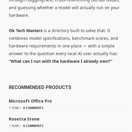
and guessing whether a model will actually run on your
hardware.
Ok Tech Masters
is a directory built to solve that. It
combines model specifications, benchmark scores, and
hardware requirements in one place — with a simple
answer to the question every local AI user actually has:
“What can I run with the hardware I already own?”
RECOMMENDED PRODUCTS
Microsoft Office Pro
1 YEAR
/
0 COMMENTS
Rosetta Stone
1 YEAR
/
0 COMMENTS