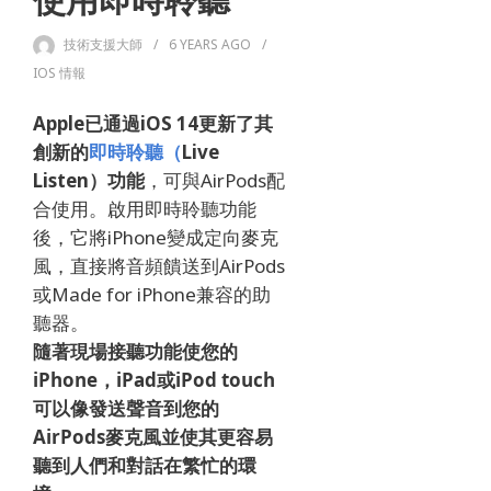
使用即時聆聽
技術支援大師
6 YEARS
AGO
IOS 情報
Apple已通過iOS 14更新了其
創新的
即時聆聽（
Live
Listen）功能
，可與AirPods配
合使用。
啟用即時聆聽功能
後，它將iPhone變成定向麥克
風，直接將音頻饋送到AirPods
或Made for iPhone兼容的助
聽器。
隨著
現場接聽功能
使您的
iPhone，iPad或iPod touch
可以像發送聲音到您的
AirPods麥克風並使其更容易
聽到人們和對話在繁忙的環