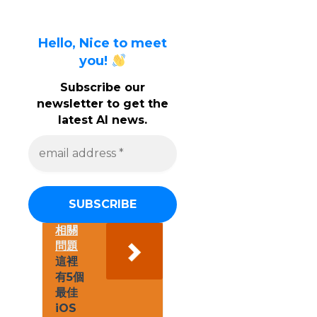
Hello, Nice to meet
you!
Subscribe our
newsletter to get the
latest AI news.
e
m
a
i
l
a
d
d
相關
r
問題
e
這裡
s
有5個
s
最佳
*
iOS