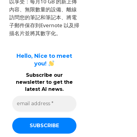
以享受：每月10 GB 的新上傳
內容、無限數量的設備、離線
訪問您的筆記和筆記本、將電
子郵件保存到Evernote 以及掃
描名片並將其數字化。
Hello, Nice to meet
you!
Subscribe our
newsletter to get the
latest AI news.
e
m
a
i
l
a
d
d