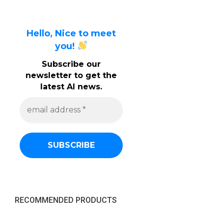
Hello, Nice to meet
you!
Subscribe our
newsletter to get the
latest AI news.
e
m
a
i
l
a
d
d
r
e
s
s
RECOMMENDED PRODUCTS
*