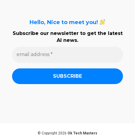
Hello, Nice to meet you!
Subscribe our newsletter to get the latest
AI news.
e
m
a
i
l
a
d
d
r
e
s
s
*
© Copyright 2026
Ok Tech Masters