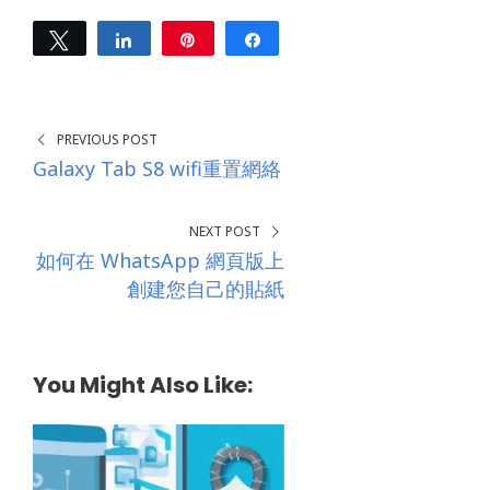
r
e
Tweet
Share
Pin
Share
s
0
s
SHARES
*
PREVIOUS POST
Galaxy Tab S8 wifi重置網絡
NEXT POST
如何在 WhatsApp 網頁版上
創建您自己的貼紙
You Might Also Like: