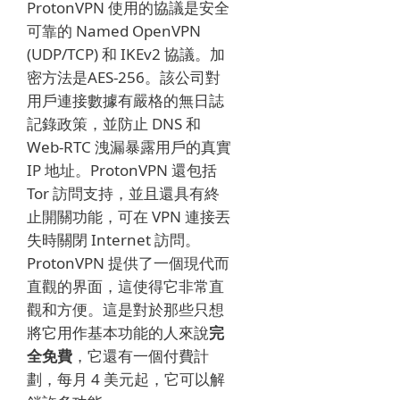
ProtonVPN 使用的協議是安全
可靠的 Named OpenVPN
(UDP/TCP) 和 IKEv2 協議。
加
密方法是AES-256。
該公司對
用戶連接數據有嚴格的無日誌
記錄政策，並防止 DNS 和
Web-RTC 洩漏暴露用戶的真實
IP 地址。
ProtonVPN 還包括
Tor 訪問支持，並且還具有終
止開關功能，可在 VPN 連接丟
失時關閉 Internet 訪問。
ProtonVPN 提供了一個現代而
直觀的界面，這使得它非常直
觀和方便。
這是
對於那些只想
將它用作基本功能的人來說
完
全免費
，它還有一個付費計
劃，每月 4 美元起，它可以解