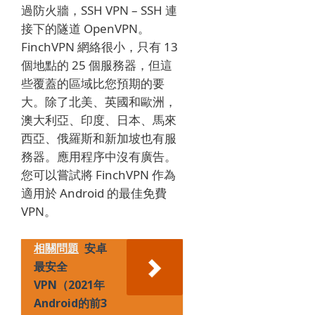
過防火牆，SSH VPN – SSH 連
接下的隧道 OpenVPN。
FinchVPN 網絡很小，只有 13
個地點的 25 個服務器，但這
些覆蓋的區域比您預期的要
大。
除了北美、英國和歐洲，
澳大利亞、印度、日本、馬來
西亞、俄羅斯和新加坡也有服
務器。
應用程序中沒有廣告。
您可以嘗試將 FinchVPN 作為
適用於 Android 的最佳免費
VPN。
相關問題
安卓
最安全
VPN（2021年
Android的前3