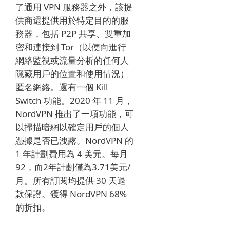
了通用 VPN 服務器之外，該提
供商還提供用於特定目的的服
務器，包括 P2P 共享、雙重加
密和連接到 Tor（以便向進行
網絡監視或流量分析的任何人
隱藏用戶的位置和使用情況）
匿名網絡。
還有一個 Kill
Switch 功能。
2020 年 11 月，
NordVPN 推出了一項功能，可
以掃描暗網以確定用戶的個人
憑據是否已洩露。
NordVPN 的
1 年計劃費用為 4 美元。
每月
92，而2年計劃僅為3.71美元/
月。
所有訂閱均提供 30 天退
款保證。
獲得 NordVPN 68%
的折扣。