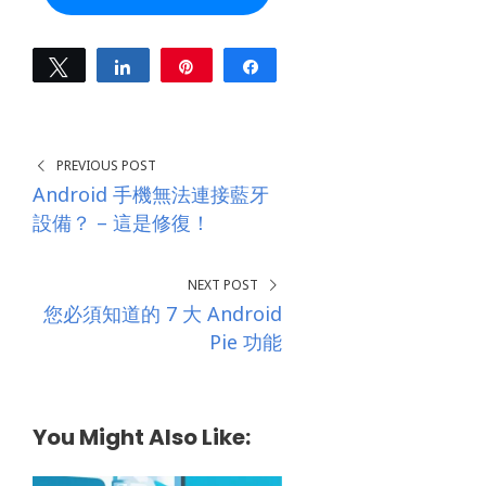
d
d
r
e
Tweet
Share
Pin
Share
s
0
s
SHARES
*
PREVIOUS POST
Android 手機無法連接藍牙
設備？ – 這是修復！
NEXT POST
您必須知道的 7 大 Android
Pie 功能
You Might Also Like: