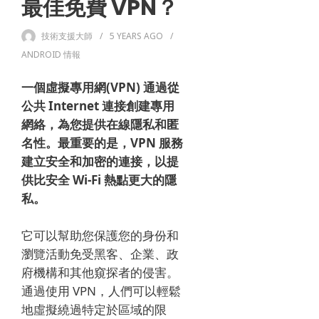
最佳免費 VPN？
技術支援大師
5 YEARS
AGO
ANDROID 情報
一個
虛擬專用網
(VPN) 通過從
公共 Internet 連接創建專用
網絡，為您提供在線隱私和匿
名性。
最重要的是，VPN 服務
建立安全和加密的連接，以提
供比安全 Wi-Fi 熱點更大的隱
私。
它可以幫助您保護您的身份和
瀏覽活動免受黑客、企業、政
府機構和其他窺探者的侵害。
通過使用 VPN，人們可以輕鬆
地虛擬繞過特定於區域的限