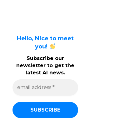
Hello, Nice to meet
you!
Subscribe our
newsletter to get the
latest AI news.
e
m
a
i
l
a
d
d
r
e
s