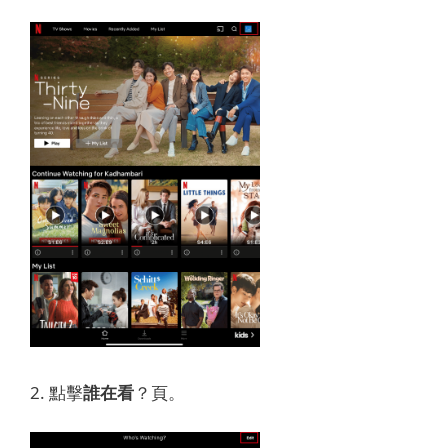
2. 點擊
誰
在看
？
頁。