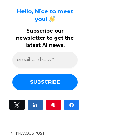
Hello, Nice to meet
you!
Subscribe our
newsletter to get the
latest AI news.
e
m
a
i
l
a
d
d
r
e
Tweet
Share
Pin
Share
s
0
s
SHARES
*
PREVIOUS POST