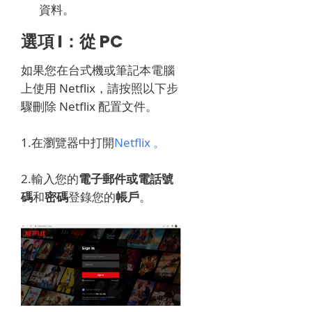
資料。
選項 I：從 PC
如果您在台式機或筆記本電腦
上使用 Netflix，請按照以下步
驟刪除 Netflix 配置文件。
1.在瀏覽器中
打開
Netflix 。
2.輸入您的
電子郵件或電話號
碼
和
密碼
登錄您的
帳戶
。