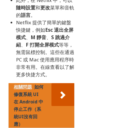
此外，在 Netflix 中，可以
隨時
設置
和
更改
菜單和音軌
的
語言
。
Netflix 提供了簡單的鍵盤
快捷鍵，例如
Esc 退出全屏
模式
、
M 靜音
、
S 跳過介
紹
、
F 打開全屏模式
等等，
無需鼠標控制。
這些在通過
PC 或 Mac 使用應用程序時
非常有用。
在線查看以了解
更多快捷方式。
相關問題
如何
修復系統 UI
在 Android 中
停止工作（系
統UI沒有回
應）