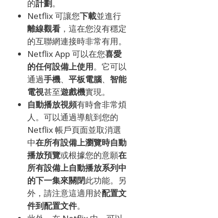
的
計劃
。
Netflix 可讓您
下載
並進行
離線觀看
，這在您沒有穩定
的互聯網連接時非常有用。
Netflix App 可以在您
喜愛
的任何設備上使用
。
它可以
通過
手機
、
平板電腦
、
智能
電視
甚至
遊戲機
實現。
自動播放視頻
有時會非常煩
人。
可以通過導航到您的
Netflix 帳戶頁面並取消選
中
在所有設備上瀏覽時自動
播放預覽
或
根據您的意願
在
所有設備上自動播放系列中
的下一集來
關閉
此功能。
另
外，請注意這適用於
配置文
件到配置文件
。