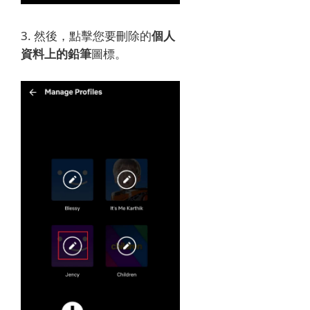
3. 然後，點擊
您要刪除的
個人
資料上的
鉛筆
圖標。