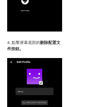
4. 點擊
屏幕底部的
刪除配置文
件按鈕。