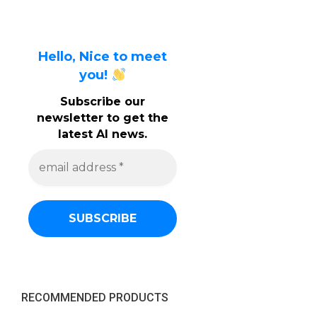
Hello, Nice to meet
you!
Subscribe our
newsletter to get the
latest AI news.
e
m
a
i
l
a
d
d
r
e
s
s
RECOMMENDED PRODUCTS
*