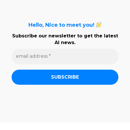
Hello, Nice to meet you!
Subscribe our newsletter to get the latest
AI news.
e
m
a
i
l
a
d
d
r
e
s
s
*