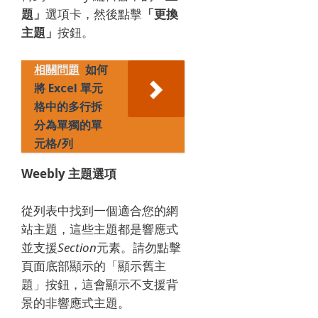
題」
選項卡，然後點擊
「更換
主題」
按鈕。
相關問題
如何
將 Excel 單元
格中的多行拆
分為單獨的單
元格/列
Weebly 主題選項
從列表中找到一個適合您的網
站主題，這些主題都是響應式
並支援
Section
元素。請勿點擊
頁面底部顯示的「顯示舊主
題」按鈕，這會顯示不支援背
景的非響應式主題。