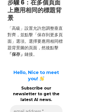
步驟 6：在多個頁面
上應用相同的標題背
景
「高級」設置允許您調整垂直
對齊，並點擊「保存到更多頁
面」選項。選擇要應用相同標
題背景圖的頁面，然後點擊
「保存」
鏈接。
Hello, Nice to meet
you!
Subscribe our
newsletter to get the
latest AI news.
e
m