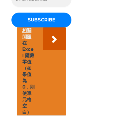
a
i
l
a
d
d
相關
r
問題
e
在
s
Exce
s
l 隱藏
*
零值
（如
果值
為
0，則
使單
元格
空
白）