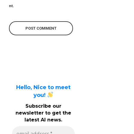
nt.
Hello, Nice to meet
you!
Subscribe our
newsletter to get the
latest AI news.
e