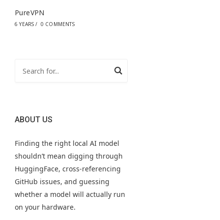
PureVPN
6 YEARS
/
0 COMMENTS
ABOUT US
Finding the right local AI model
shouldn’t mean digging through
HuggingFace, cross-referencing
GitHub issues, and guessing
whether a model will actually run
on your hardware.