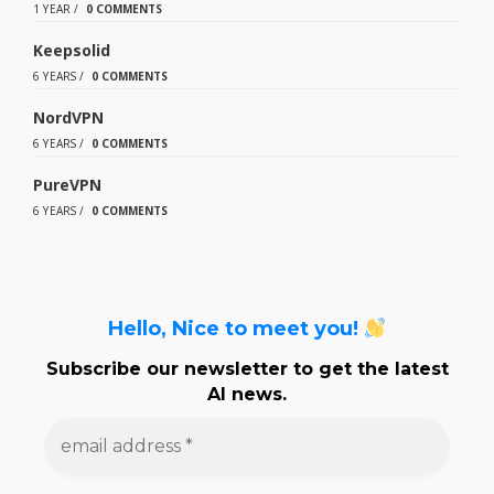
1 YEAR
/
0 COMMENTS
Keepsolid
6 YEARS
/
0 COMMENTS
NordVPN
6 YEARS
/
0 COMMENTS
PureVPN
6 YEARS
/
0 COMMENTS
Hello, Nice to meet you!
Subscribe our newsletter to get the latest
AI news.
e
m
a
i