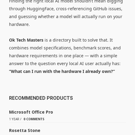
Finding the right local AI model shouldn’t mean digging
through HuggingFace, cross-referencing GitHub issues,
and guessing whether a model will actually run on your
hardware.
Ok Tech Masters
is a directory built to solve that. It
combines model specifications, benchmark scores, and
hardware requirements in one place — with a simple
answer to the question every local AI user actually has:
“What can I run with the hardware I already own?”
RECOMMENDED PRODUCTS
Microsoft Office Pro
1 YEAR
/
0 COMMENTS
Rosetta Stone