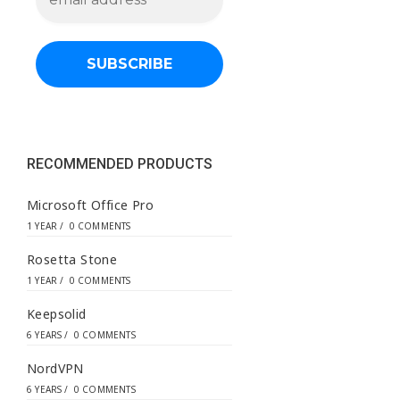
m
a
i
l
a
d
d
r
e
s
s
RECOMMENDED PRODUCTS
*
Microsoft Office Pro
1 YEAR
/
0 COMMENTS
Rosetta Stone
1 YEAR
/
0 COMMENTS
Keepsolid
6 YEARS
/
0 COMMENTS
NordVPN
6 YEARS
/
0 COMMENTS