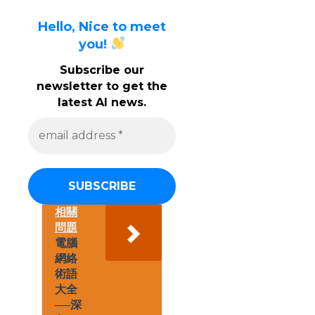
Hello, Nice to meet
you!
Subscribe our
newsletter to get the
latest AI news.
e
m
a
i
l
a
d
d
相關
r
問題
e
電腦
s
網絡
s
術語
*
大全
──深