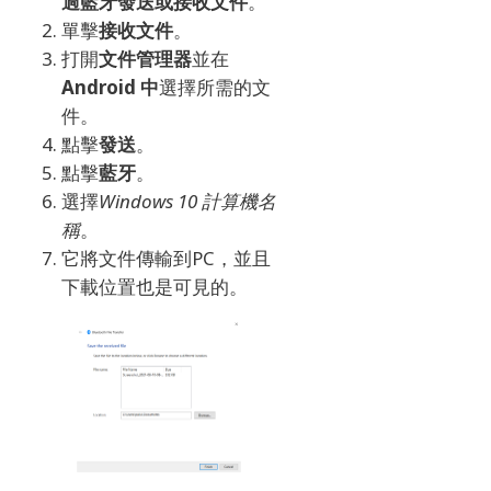
過藍牙發送或接收文件
。
單擊
接收文件
。
打開
文件管理器
並在
Android 中
選擇所需的文
件
。
點擊
發送
。
點擊
藍牙
。
選擇
Windows 10 計算機名
稱
。
它將文件傳輸到PC，並且
下載位置也是可見的。