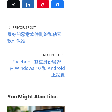
e
Tweet
Share
Pin
Share
s
0
s
SHARES
*
PREVIOUS POST
最好的惡意軟件刪除和勒索
軟件保護
NEXT POST
Facebook 雙重身份驗證 –
在 Windows 10 和 Android
上設置
You Might Also Like: