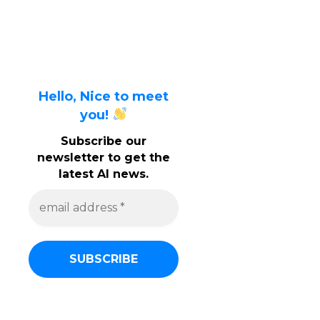
Hello, Nice to meet
you!
Subscribe our
newsletter to get the
latest AI news.
e
m
a
i
l
a
d
d
r
e