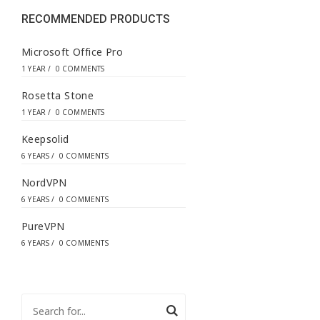
s
s
RECOMMENDED PRODUCTS
*
Microsoft Office Pro
1 YEAR
/
0 COMMENTS
Rosetta Stone
1 YEAR
/
0 COMMENTS
Keepsolid
6 YEARS
/
0 COMMENTS
NordVPN
6 YEARS
/
0 COMMENTS
PureVPN
6 YEARS
/
0 COMMENTS