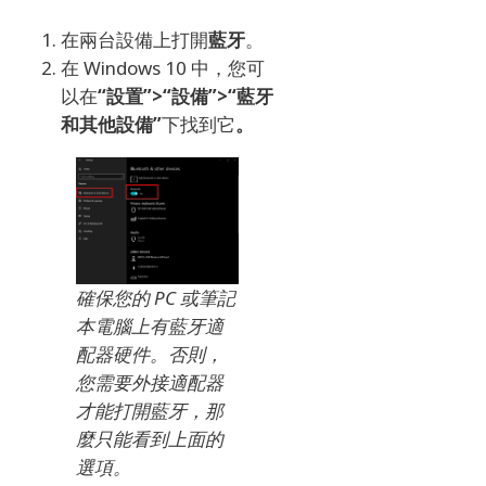
在兩台設備上
打開
藍牙
。
在 Windows 10 中，您可
以在
“設置”>“設備”>“藍牙
和其他設備”
下找到它
。
確保您的 PC 或筆記
本電腦上有藍牙適
配器硬件。
否則，
您需要外接適配器
才能打開藍牙，那
麼只能看到上面的
選項。