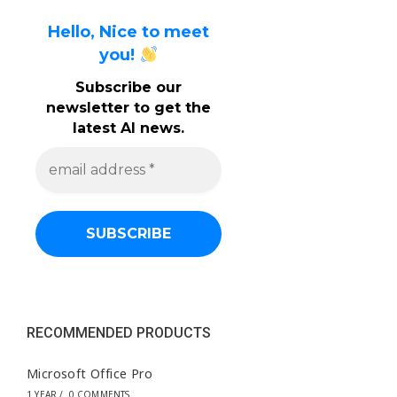
Hello, Nice to meet
you!
Subscribe our
newsletter to get the
latest AI news.
e
m
a
i
l
a
d
d
r
e
s
s
RECOMMENDED PRODUCTS
*
Microsoft Office Pro
1 YEAR
/
0 COMMENTS