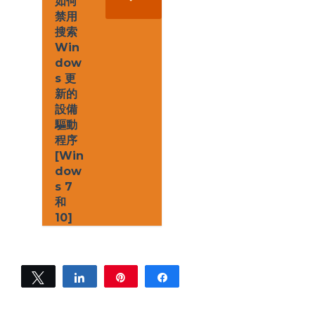
如何
s
禁用
s
搜索
*
Win
dow
s 更
新的
設備
驅動
程序
[Win
dow
s 7
和
10]
Tweet
Share
Pin
Share
0
SHARES