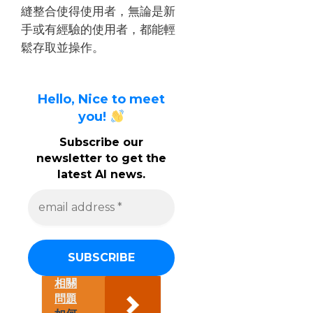
縫整合使得使用者，無論是新
手或有經驗的使用者，都能輕
鬆存取並操作。
Hello, Nice to meet
you!
Subscribe our
newsletter to get the
latest AI news.
e
m
a
i
l
a
d
d
相關
r
問題
e