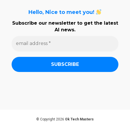
Hello, Nice to meet you!
Subscribe our newsletter to get the latest
AI news.
e
m
a
i
l
a
d
d
r
e
s
s
*
© Copyright 2026
Ok Tech Masters