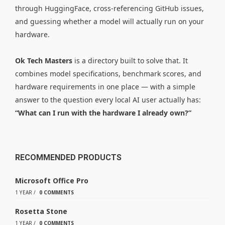
through HuggingFace, cross-referencing GitHub issues,
and guessing whether a model will actually run on your
hardware.
Ok Tech Masters
is a directory built to solve that. It
combines model specifications, benchmark scores, and
hardware requirements in one place — with a simple
answer to the question every local AI user actually has:
“What can I run with the hardware I already own?”
RECOMMENDED PRODUCTS
Microsoft Office Pro
1 YEAR
/
0 COMMENTS
Rosetta Stone
1 YEAR
/
0 COMMENTS