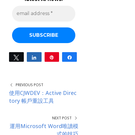
e
m
a
i
l
a
d
d
r
e
Tweet
Share
Pin
Share
s
0
s
SHARES
*
PREVIOUS POST
使用CJWDEV：Active Direc
tory 帳戶重設工具
NEXT POST
運用Microsoft Word唯讀模
式的技巧