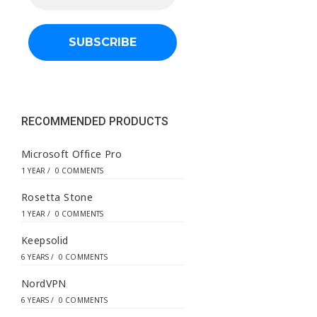
a
i
l
a
d
d
r
e
s
s
RECOMMENDED PRODUCTS
*
Microsoft Office Pro
1 YEAR
/
0 COMMENTS
Rosetta Stone
1 YEAR
/
0 COMMENTS
Keepsolid
6 YEARS
/
0 COMMENTS
NordVPN
6 YEARS
/
0 COMMENTS