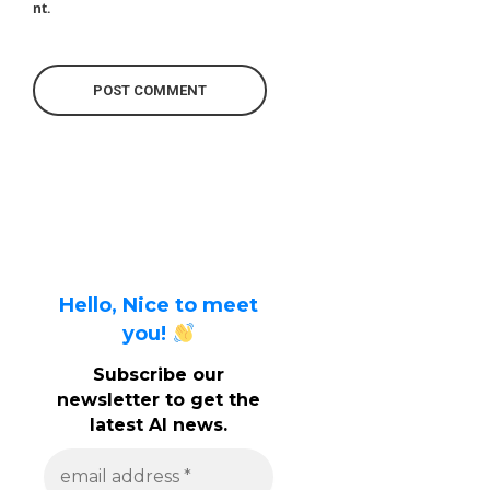
nt.
Hello, Nice to meet
you!
Subscribe our
newsletter to get the
latest AI news.
e
m