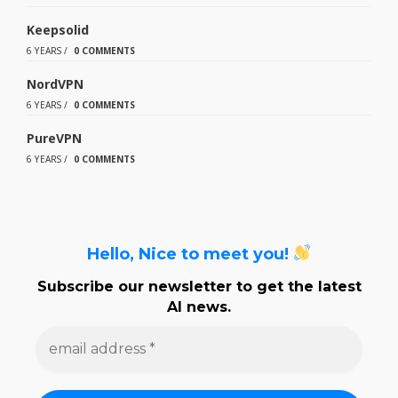
Keepsolid
6 YEARS
/
0 COMMENTS
NordVPN
6 YEARS
/
0 COMMENTS
PureVPN
6 YEARS
/
0 COMMENTS
Hello, Nice to meet you!
Subscribe our newsletter to get the latest
AI news.
e
m
a
i
l