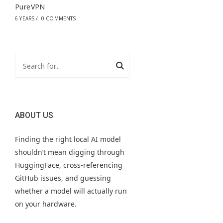
PureVPN
6 YEARS
/
0 COMMENTS
ABOUT US
Finding the right local AI model
shouldn’t mean digging through
HuggingFace, cross-referencing
GitHub issues, and guessing
whether a model will actually run
on your hardware.