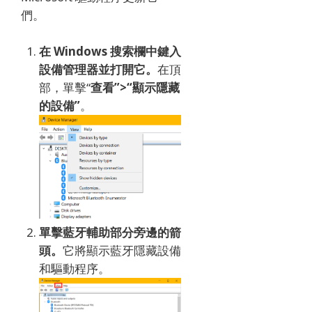
們。
在 Windows 搜索欄中
鍵入
設備管理器
並打開它。
在頂
部，單擊“
查看”>“顯示隱藏
的設備”
。
單擊
藍牙輔助
部分
旁邊的箭
頭
。
它將顯示藍牙隱藏設備
和驅動程序。