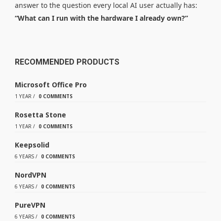
answer to the question every local AI user actually has:
“What can I run with the hardware I already own?”
RECOMMENDED PRODUCTS
Microsoft Office Pro
1 YEAR
/
0 COMMENTS
Rosetta Stone
1 YEAR
/
0 COMMENTS
Keepsolid
6 YEARS
/
0 COMMENTS
NordVPN
6 YEARS
/
0 COMMENTS
PureVPN
6 YEARS
/
0 COMMENTS