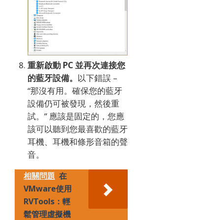
重新啟動 PC 並再次連接您
的藍牙設備。
以下錯誤 –
“那沒有用。
確保您的藍牙
設備仍可被發現，然後重
試。”
應該是固定的，您應
該可以聽到您最喜歡的藍牙
耳機、耳機和條形音箱的聲
音。
相關問題
在
VMware使用
RVTools：輕
鬆管理虛擬機