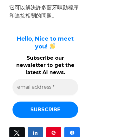
它可以解決許多藍牙驅動程序
和連接相關的問題。
Hello, Nice to meet
you!
Subscribe our
newsletter to get the
latest AI news.
e
m
a
i
l
a
d
d
r
e
Tweet
Share
Pin
Share
s