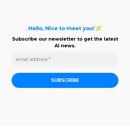
Hello, Nice to meet you!
Subscribe our newsletter to get the latest
AI news.
e
m
a
i
l
a
d
d
r
e
s
s
*