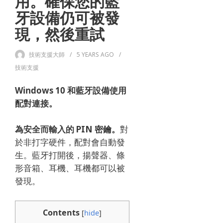
用。確保您的藍
牙設備仍可被發
現，然後重試
技術支援大師
5 YEARS
AGO
技術支援
Windows 10 和藍牙設備使用
配對連接。
為安全而輸入的 PIN 密鑰。
對
於非打字硬件，配對會自動發
生。
藍牙打開後，揚聲器、條
形音箱、耳機、耳機都可以被
發現。
Contents
[
hide
]