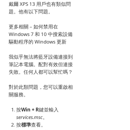
戴爾 XPS 13 用戶也有類似問
題。
他有以下問題。
更多相關 – 如何禁用在
Windows 7 和 10 中搜索設備
驅動程序的 Windows 更新
我似乎無法將藍牙設備連接到
筆記本電腦。
配對有效但連接
失敗。
任何人都可以幫忙嗎？
對於此類問題，您可以重啟相
關服務。
按
Win + R
鍵並輸入
services.msc
。
按
標準
查看
。