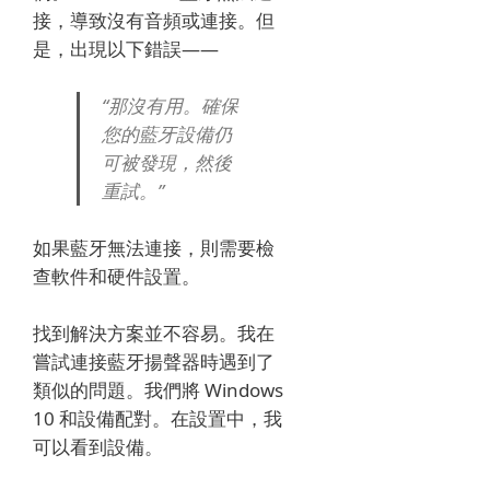
接，導致沒有音頻或連接。
但
是，出現以下錯誤——
“那沒有用。
確保
您的藍牙設備仍
可被發現，然後
重試。”
如果藍牙無法連接，則需要檢
查軟件和硬件設置。
找到解決方案並不容易。
我在
嘗試連接藍牙揚聲器時遇到了
類似的問題。
我們將 Windows
10 和設備配對。
在設置中，我
可以看到設備。