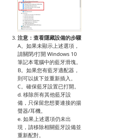
注意：
查看隱藏設備的步驟
A。
如果未顯示上述選項，
請關閉/打開 Windows 10
筆記本電腦中的藍牙滑塊。
B
。
如果您有藍牙適配器，
則可以拔下並重新插入。
C。
確保藍牙設置已打開。
d.
移除所有其他藍牙設
備，只保留您想要連接的揚
聲器/耳機。
e.
如果上述選項仍未出
現，請移除相關藍牙設備並
重新配對。