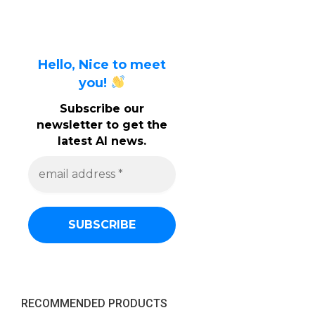
Hello, Nice to meet
you!
Subscribe our
newsletter to get the
latest AI news.
e
m
a
i
l
a
d
d
r
e
s
s
RECOMMENDED PRODUCTS
*