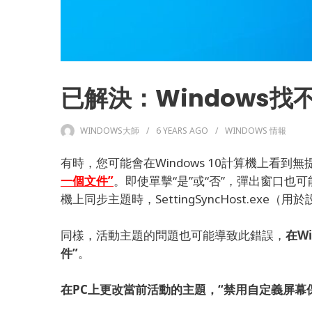
已解決：Windows
WINDOWS大師
6 YEARS
AGO
WINDOWS 情報
有時，您可能會在Windows 10計算機上看到
一個文件”
。
即使單擊“是”或“否”，彈出窗口也
機上同步主題時，SettingSyncHost.ex
同樣，活動主題的問題也可能導致此錯誤，
在Wi
件
”
。
在PC上更改當前活動的主題，“禁用自定義屏幕