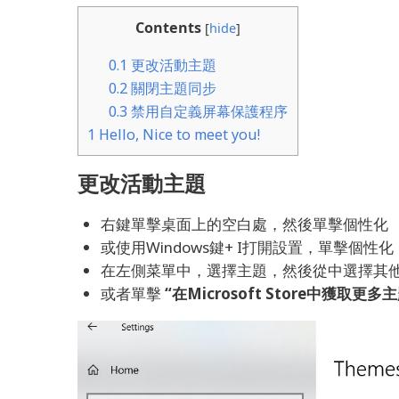
Contents
[
hide
]
0.1
更改活動主題
0.2
關閉主題同步
0.3
禁用自定義屏幕保護程序
1
Hello, Nice to meet you!
更改活動主題
右鍵單擊桌面上的空白處，然後單擊個性化
或使用Windows鍵+ I打開設置，單擊個性化
在左側菜單中，選擇主題，然後從中選擇其
或者單擊
“在Microsoft Store中獲取更多