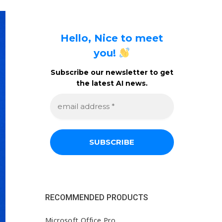
Hello, Nice to meet
you!
Subscribe our newsletter to get
the latest AI news.
e
m
a
i
l
a
d
d
r
e
s
s
RECOMMENDED PRODUCTS
*
Microsoft Office Pro