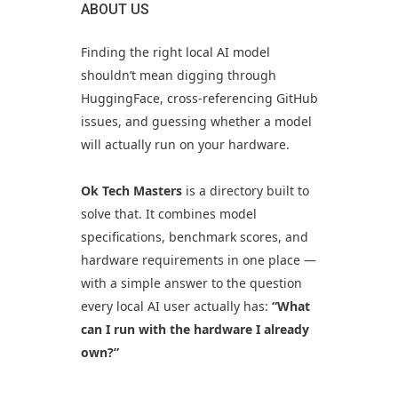
ABOUT US
Finding the right local AI model
shouldn’t mean digging through
HuggingFace, cross-referencing GitHub
issues, and guessing whether a model
will actually run on your hardware.
Ok Tech Masters
is a directory built to
solve that. It combines model
specifications, benchmark scores, and
hardware requirements in one place —
with a simple answer to the question
every local AI user actually has:
“What
can I run with the hardware I already
own?”