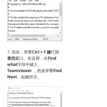
7. 現在，單擊
Ctrl + F 鍵
打開
查找
窗口。
在這裡，在
Find
what
字段中鍵入
Teamviewer
，然後單擊
Find
Next
，如圖所示。