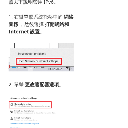
照以下說明禁用 IPv6。
1. 右鍵單擊系統托盤中的
網絡
圖標
，然後選擇
打開網絡和
Internet 設置
。
2. 單擊
更改適配器選項
。