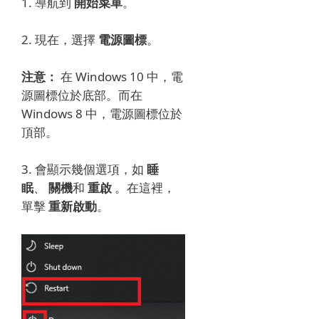
1. 導航到
開始菜單
。
2. 現在，選擇
電源圖標
。
注意：
在 Windows 10 中，電
源圖標位於底部。
而在
Windows 8 中，電源圖標位於
頂部。
3. 會顯示幾個選項，如
睡
眠
、
關機
和
重啟
。
在這裡，
單擊
重新啟動
。