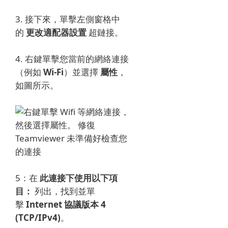
3. 接下來，單擊左側窗格中
的
更改適配器設置
超鏈接。
4. 右鍵單擊您當前的網絡連接
（例如
Wi-Fi
）並選擇
屬性
，
如圖所示。
5：在
此連接下使用以下項
目：
列出，找到並單
擊
Internet 協議版本 4
(TCP/IPv4)
。