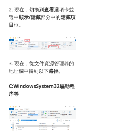
2. 現在，切換到
查看
選項卡並
選中
顯示/隱藏
部分中的
隱藏項
目
框。
3. 現在，從文件資源管理器的
地址欄中轉到以下
路徑
。
C:WindowsSystem32驅動程
序等