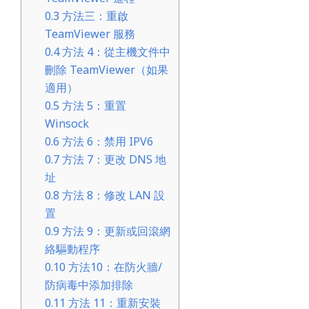
0.3
方法三：重啟
TeamViewer 服務
0.4
方法 4：從主機文件中
刪除 TeamViewer（如果
適用）
0.5
方法 5：重置
Winsock
0.6
方法 6：禁用 IPV6
0.7
方法 7：更改 DNS 地
址
0.8
方法 8：修改 LAN 設
置
0.9
方法 9：更新或回滾網
絡驅動程序
0.10
方法10：在防火牆/
防病毒中添加排除
0.11
方法 11：重新安裝