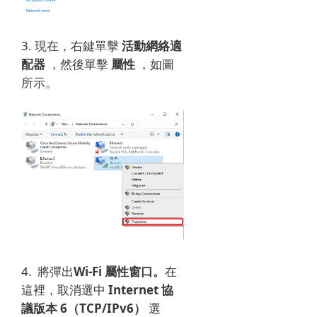
3. 現在，右鍵單擊
活動網絡適
配器
，然後單擊
屬性
，如圖
所示。
4.
將彈出
Wi-Fi 屬性窗口。
在
這裡，取消選中
Internet 協
議版本 6（TCP/IPv6）
選