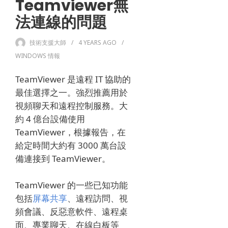
Teamviewer無
法連線的問題
技術支援大師
4 YEARS
AGO
WINDOWS 情報
TeamViewer 是遠程 IT 協助的
最佳選擇之一。
強烈推薦用於
視頻聊天和遠程控制服務。
大
約 4 億台設備使用
TeamViewer，根據報告，在
給定時間大約有 3000 萬台設
備連接到 TeamViewer。
TeamViewer 的一些已知功能
包括
屏幕共享
、遠程訪問、視
頻會議、反惡意軟件、遠程桌
面、專業聊天、在線白板等