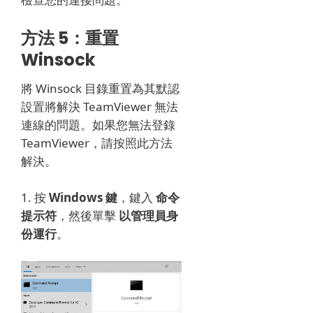
方法 5：重置
Winsock
將 Winsock 目錄重置為其默認
設置將解決 TeamViewer 無法
連線的問題。
如果您無法登錄
TeamViewer，請按照此方法
解決。
1. 按
Windows 鍵
，鍵入
命令
提示符
，然後單擊
以管理員身
份運行
。