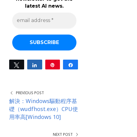
latest AI news.
e
m
a
i
l
a
d
d
r
e
Tweet
Share
Pin
Share
s
0
s
SHARES
*
PREVIOUS POST
解決：Windows驅動程序基
礎（wudfhost.exe）CPU使
用率高[Windows 10]
NEXT POST