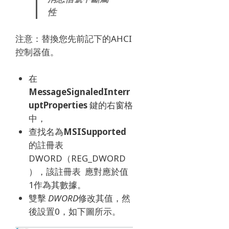
性
注意：替換您先前記下的AHCI
控制器值。
在
MessageSignaledInterr
uptProperties
鍵
的右窗格
中
，
查找名為
MSISupported
的註冊表
DWORD（REG_DWORD
），該註冊表
應對應於值
1作為其數據。
雙擊
DWORD
修改其值，然
後設置0，如下圖所示。