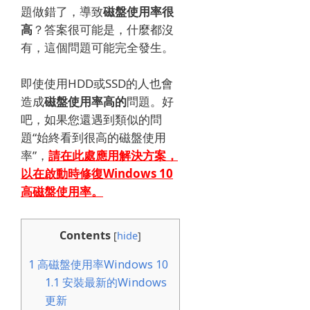
題做錯了，導致
磁盤使用率很
高
？
答案很可能是，什麼都沒
有，這個問題可能完全發生。
即使使用HDD或SSD的人也會
造成
磁盤使用率高的
問題。
好
吧，如果您還遇到類似的問
題“始終看到很高的磁盤使用
率”，
請在此處應用解決方案，
以
在啟動時
修復
Windows 10
高磁盤使用率
。
Contents
[
hide
]
1
高磁盤使用率Windows 10
1.1
安裝最新的Windows
更新