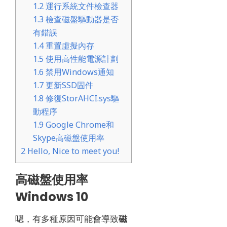
1.2
運行系統文件檢查器
1.3
檢查磁盤驅動器是否
有錯誤
1.4
重置虛擬內存
1.5
使用高性能電源計劃
1.6
禁用Windows通知
1.7
更新SSD固件
1.8
修復StorAHCI.sys驅
動程序
1.9
Google Chrome和
Skype高磁盤使用率
2
Hello, Nice to meet you!
高磁盤使用率
Windows 10
嗯，有多種原因可能會導致
磁