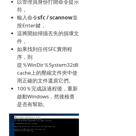
以管理員身份打開命令提示
符，
輸入
命令
sfc / scannow
並
按Enter鍵，
這將開始掃描丟失的損壞文
件，
如果找到任何SFC實用程
序，則
從％WinDir％System32dll
cache上的壓縮文件夾中使
用正確的文件還原它們。
100％完成該過程後，重新
啟動Windows，然後檢查
是否有幫助。