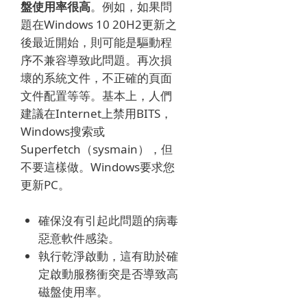
盤使用率很高
。
例如，如果問
題在Windows 10 20H2更新之
後最近開始，則可能是驅動程
序不兼容導致此問題。
再次損
壞的系統文件，不正確的頁面
文件配置等等。
基本上，人們
建議在Internet上禁用BITS，
Windows搜索或
Superfetch（sysmain），但
不要這樣做。Windows要求您
更新PC。
確保沒有引起此問題的病毒
惡意軟件感染。
執行乾淨啟動，這有助於確
定啟動服務衝突是否導致高
磁盤使用率。