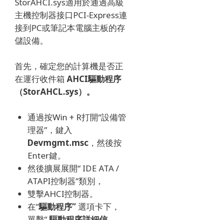
StorAHCI.sys適用於通過高級
主機控制器接口PCI-Express連
接到PC或筆記本電腦主板的存
儲設備。
首先，確定您的計算機是否正
在運行收件箱
AHCI驅動程序
（StorAHCL.sys）。
通過按Win + R打開“設備管
理器”，鍵入
Devmgmt.msc
，
然後按
Enter鍵。
然後擴展展開“ IDE ATA /
ATAPI控制器”類別，
雙擊AHCI控制器。
在“
驅動程序”
選項卡下，
單擊“
驅動程序詳細信