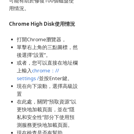
可能有助於修復100個磁盤使
用情況。
Chrome High Disk使用情況
打開Chrome瀏覽器，
單擊右上角的三點圖標，然
後選擇“設置”。
或者，您可以直接
在地址欄
上
輸入
chrome：//
settings /
並按Enter鍵。
現在向下滾動，選擇高級設
置
在此處，關閉“預取資源”以
更快地加載頁面，並在“隱
私和安全性”部分下使用預
測服務更快地加載頁面。
現在檢查是否有幫助