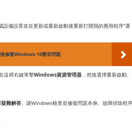
成設備設置並在更新或重新啟動後重新打開我的應用程序”選
後修復Windows 10聲音問題
在這裡
右鍵單擊
Windows資源管理器
，然後選擇重新啟動。
菜單疑難解答
。
讓Windows檢查並修復問題本身。
故障排除程
裝