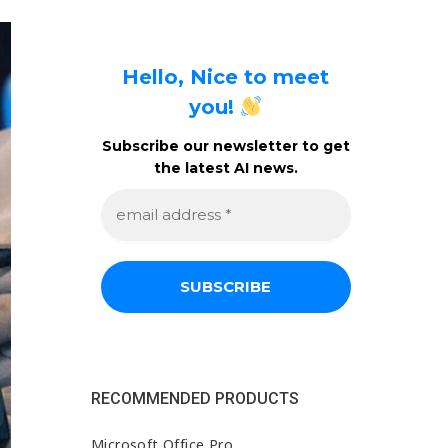
Hello, Nice to meet
you!
Subscribe our newsletter to get
the latest AI news.
e
m
a
i
l
a
d
d
r
e
s
s
RECOMMENDED PRODUCTS
*
Microsoft Office Pro