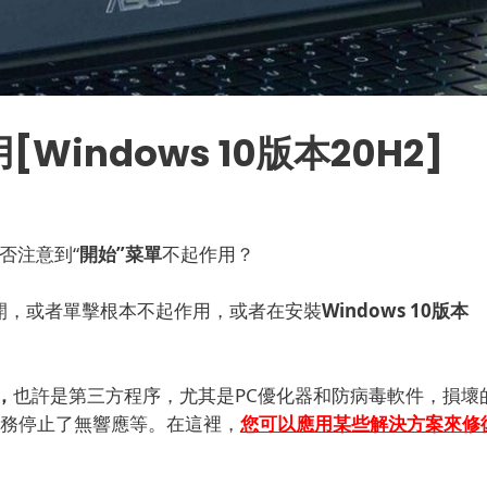
indows 10版本20H2]
否注意到“
開始”菜單
不起作用？
打開，或者單擊
根本
不起作用
，或者在安裝
Windows 10版本
，
也許是第三方程序，尤其是PC優化器和防病毒軟件，損壞
s服務停止了無響應等。在這裡，
您可以應用某些解決方案來修