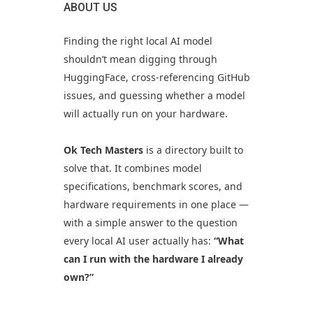
ABOUT US
Finding the right local AI model
shouldn’t mean digging through
HuggingFace, cross-referencing GitHub
issues, and guessing whether a model
will actually run on your hardware.
Ok Tech Masters
is a directory built to
solve that. It combines model
specifications, benchmark scores, and
hardware requirements in one place —
with a simple answer to the question
every local AI user actually has:
“What
can I run with the hardware I already
own?”