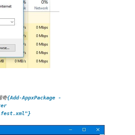
瑞奇
{Add-AppxPackage -
ter
ifest.xml"}