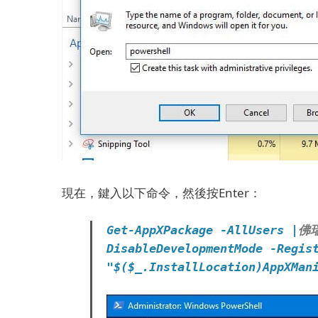
現在，鍵入以下命令，然後按Enter：
佛
Get-AppXPackage -AllUsers |
DisableDevelopmentMode -Regis
"$($_.InstallLocation)AppXMan