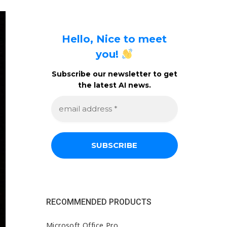
Hello, Nice to meet
you!
Subscribe our newsletter to get
the latest AI news.
e
m
a
i
l
a
d
d
r
e
s
s
RECOMMENDED PRODUCTS
*
Microsoft Office Pro