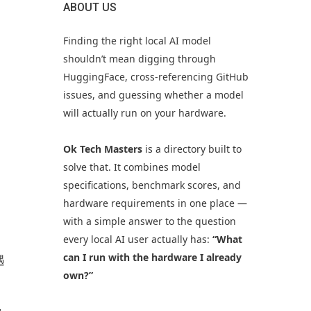
ABOUT US
Finding the right local AI model
shouldn’t mean digging through
HuggingFace, cross-referencing GitHub
issues, and guessing whether a model
will actually run on your hardware.
Ok Tech Masters
is a directory built to
solve that. It combines model
specifications, benchmark scores, and
hardware requirements in one place —
with a simple answer to the question
every local AI user actually has:
“What
can I run with the hardware I already
遇
own?”