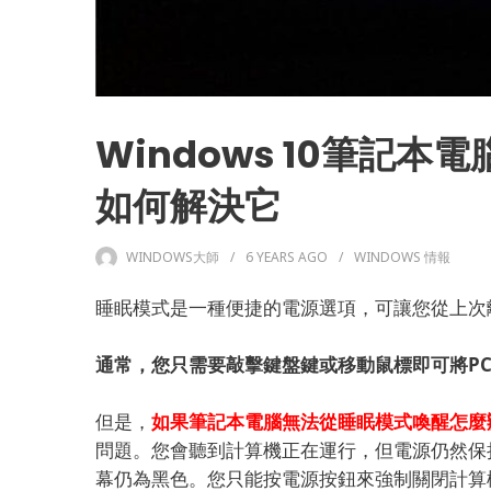
Windows 10筆記
如何解決它
WINDOWS大師
6 YEARS
AGO
WINDOWS 情報
睡眠模式是一種便捷的電源選項，可讓您從上次離
通常，您只需要敲擊鍵盤鍵或移動鼠標即可將P
但是，
如果
筆記本電腦無法從睡眠模式喚醒
怎麼
問題。
您會聽到計算機正在運行，但電源仍然保
幕仍為黑色。
您只能按電源按鈕來強制關閉計算