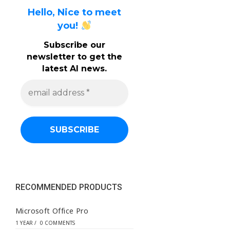
Hello, Nice to meet
you!
Subscribe our
newsletter to get the
latest AI news.
e
m
a
i
l
a
d
d
r
e
s
s
RECOMMENDED PRODUCTS
*
Microsoft Office Pro
1 YEAR
/
0 COMMENTS