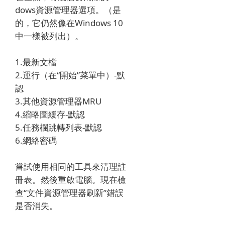
dows資源管理器選項。
（是
的，它仍然像在Windows 10
中一樣被列出）。
1.最新文檔
2.運行（在“開始”菜單中）-默
認
3.其他資源管理器MRU
4.縮略圖緩存-默認
5.任務欄跳轉列表-默認
6.網絡密碼
嘗試使用相同的工具來清理註
冊表。
然後重啟電腦。
現在檢
查“文件資源管理器刷新”錯誤
是否消失。