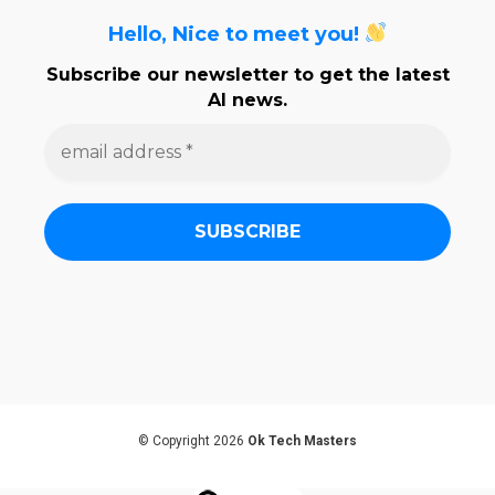
Hello, Nice to meet you!
Subscribe our newsletter to get the latest
AI news.
e
m
a
i
l
a
d
d
r
e
s
s
*
© Copyright 2026
Ok Tech Masters