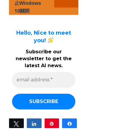
止Windows
10關閉
Hello, Nice to meet
you!
Subscribe our
newsletter to get the
latest AI news.
e
m
a
i
l
a
d
d
r
e
Tweet
Share
Pin
Share
s
0
s