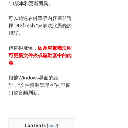
10版本和更新而異。
可以通過右鍵單擊內容框並選
擇“
Refresh
”
來解決此愚蠢的
錯誤
。
但這很麻煩，
因為單擊幾次即
可更新文件夾或驅動器中的內
容。
根據Windows界面的設
計，“文件資源管理器”內容窗
口應自動刷新。
Contents
[
hide
]