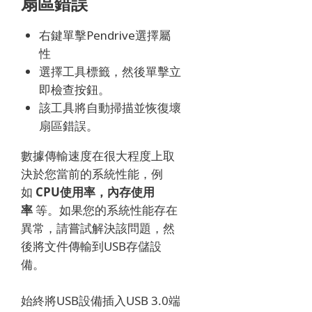
扇區錯誤
右鍵單擊Pendrive選擇屬
性
選擇工具標籤，然後單擊立
即檢查按鈕。
該工具將自動掃描並恢復壞
扇區錯誤。
數據傳輸速度在很大程度上取
決於您當前的系統性能，例
如
CPU使用率，內存使用
率
等。如果您的系統性能存在
異常，請嘗試解決該問題，然
後將文件傳輸到USB存儲設
備。
始終將USB設備插入USB 3.0端