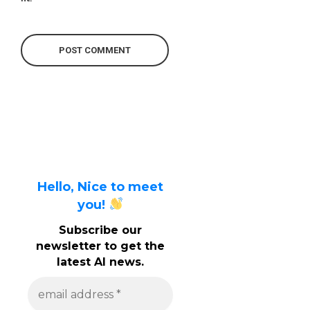
Hello, Nice to meet
you!
Subscribe our
newsletter to get the
latest AI news.
e
m
a