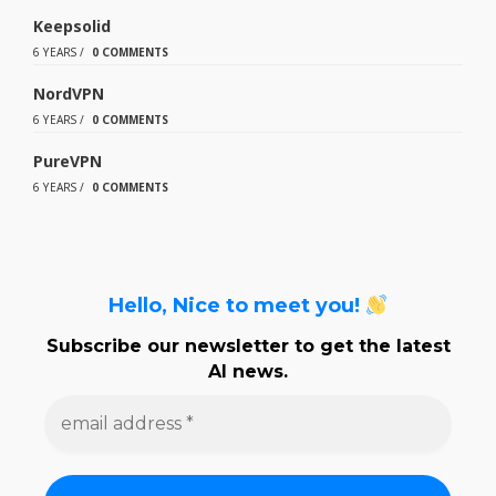
Keepsolid
6 YEARS
/
0 COMMENTS
NordVPN
6 YEARS
/
0 COMMENTS
PureVPN
6 YEARS
/
0 COMMENTS
Hello, Nice to meet you!
Subscribe our newsletter to get the latest
AI news.
e
m
a
i
l