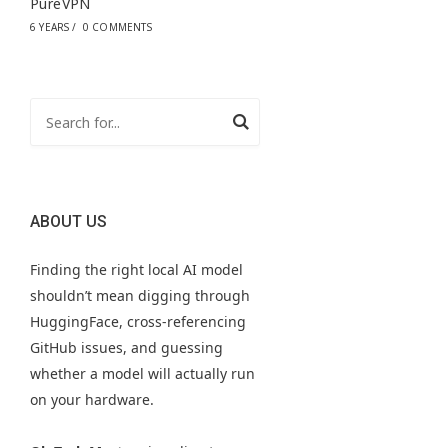
PureVPN
6 YEARS
/
0 COMMENTS
ABOUT US
Finding the right local AI model
shouldn’t mean digging through
HuggingFace, cross-referencing
GitHub issues, and guessing
whether a model will actually run
on your hardware.