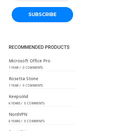
i
l
a
d
d
r
e
s
s
RECOMMENDED PRODUCTS
*
Microsoft Office Pro
1 YEAR
/
0 COMMENTS
Rosetta Stone
1 YEAR
/
0 COMMENTS
Keepsolid
6 YEARS
/
0 COMMENTS
NordVPN
6 YEARS
/
0 COMMENTS