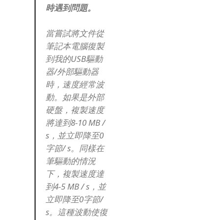
時遇到問題。
當嘗試將文件從
筆記本電腦復製
到我的USB驅動
器/外部驅動器
時，速度經常波
動。
如果是外部
硬盤，複製速度
將達到8-10 MB /
s，並立即降至0
字節/ s。
同樣在
筆驅動的情況
下，複製速度達
到4-5 MB / s，並
立即降至0字節/
s。
這種波動使復