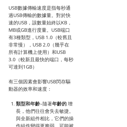
USB數據傳輸速度是指每秒通
過USB傳輸的數據量。
對於快
速的USB，該數量始終以KB，
MB或GB進行度量。
USB端口
有3種類型，USB 1.0（較舊且
非常慢），USB 2.0（幾乎在
所有計算機上使用）和USB
3.0（較新且最快的端口，每秒
可達到1GB）
有三個因素會影響USB閃存驅
動器的效率和速度：
類型和年齡
–隨著
年齡的
增
長，他們往往會失去敏捷。
與全新組件相比，它們的操
作組件變得更脆弱，可能被