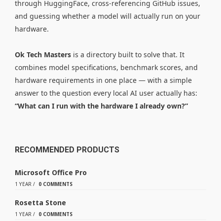
through HuggingFace, cross-referencing GitHub issues,
and guessing whether a model will actually run on your
hardware.
Ok Tech Masters
is a directory built to solve that. It
combines model specifications, benchmark scores, and
hardware requirements in one place — with a simple
answer to the question every local AI user actually has:
“What can I run with the hardware I already own?”
RECOMMENDED PRODUCTS
Microsoft Office Pro
1 YEAR
/
0 COMMENTS
Rosetta Stone
1 YEAR
/
0 COMMENTS