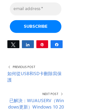
e
m
a
i
l
a
d
d
r
e
Tweet
Share
Pin
Share
s
0
s
SHARES
*
PREVIOUS POST
如何從USB和SD卡刪除寫保
護
NEXT POST
已解決：WUAUSERV（Win
dows更新）Windows 10 20