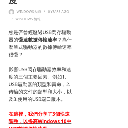
度
WINDOWS大師
6 YEARS
AGO
WINDOWS 情報
您是否曾經歷
過USB閃存驅動
器的
慢速數據傳輸速率
？
為什
麼筆式驅動器的數據傳輸速率
很慢？
影響USB閃存驅動器效率和速
度的三個主要因素。
例如1.
USB驅動器的類型和壽命，2.
傳輸的文件的類型和大小，以
及3.使用的USB端口版本。
在這裡，我們分享了3個快速
調整，以
提高
Windows 10中