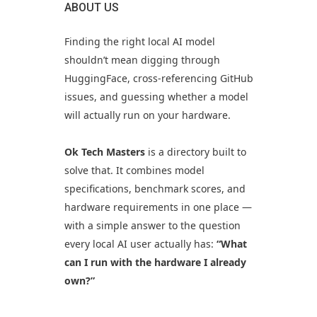
ABOUT US
Finding the right local AI model
shouldn’t mean digging through
HuggingFace, cross-referencing GitHub
issues, and guessing whether a model
will actually run on your hardware.
Ok Tech Masters
is a directory built to
solve that. It combines model
specifications, benchmark scores, and
hardware requirements in one place —
with a simple answer to the question
every local AI user actually has:
“What
can I run with the hardware I already
own?”