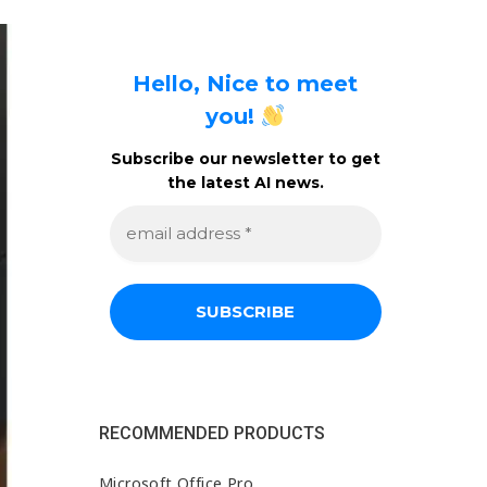
Hello, Nice to meet
you!
Subscribe our newsletter to get
the latest AI news.
e
m
a
i
l
a
d
d
r
e
s
s
RECOMMENDED PRODUCTS
*
Microsoft Office Pro