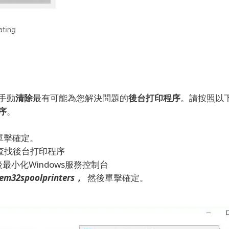
手動
清除
最有可能為您解決問題的
後台打印程序
。
請按照以
序
。
單擊確定。
並查找後台打印程序
小化Windows服務控制台
m32spoolprinters，
然後單擊確定。