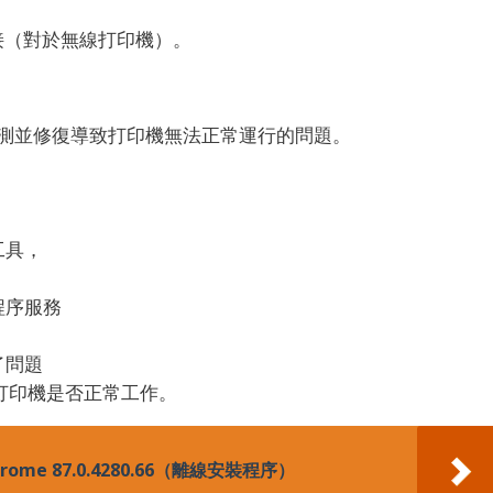
接（對於無線打印機）。
測並修復導致打印機無法正常運行的問題。
工具，
程序服務
了問題
查打印機是否正常工作。
rome 87.0.4280.66（離線安裝程序）