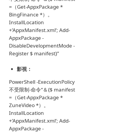
=（Get-AppxPackage *
BingFinance *）。
InstallLocation
+’AppxManifest.xml’;
Add-
AppxPackage -
DisableDevelopmentMode -
Register $ manifest}”
影視：
PowerShell -ExecutionPolicy
不受限制-命令“＆{$ manifest
=（Get-AppxPackage *
ZuneVideo *）。
InstallLocation
+’AppxManifest.xml’;
Add-
AppxPackage -