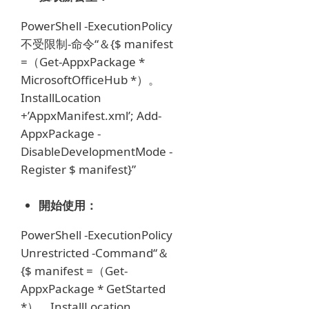
PowerShell -ExecutionPolicy
不受限制-命令“＆{$ manifest
=（Get-AppxPackage *
MicrosoftOfficeHub *）。
InstallLocation
+’AppxManifest.xml’;
Add-
AppxPackage -
DisableDevelopmentMode -
Register $ manifest}”
開始使用：
PowerShell -ExecutionPolicy
Unrestricted -Command“＆
{$ manifest =（Get-
AppxPackage * GetStarted
*）。InstallLocation