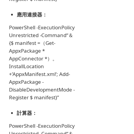
應用連接器：
PowerShell -ExecutionPolicy
Unrestricted -Command“＆
{$ manifest =（Get-
AppxPackage *
AppConnector *）。
InstallLocation
+’AppxManifest.xml’;
Add-
AppxPackage -
DisableDevelopmentMode -
Register $ manifest}”
計算器：
PowerShell -ExecutionPolicy
Unrestricted -Command“＆