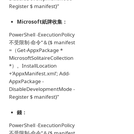
Register $ manifest}”
Microsoft紙牌收集：
PowerShell -ExecutionPolicy
不受限制-命令“＆{$ manifest
=（Get-AppxPackage *
MicrosoftSolitaireCollection
*）。InstallLocation
+’AppxManifest.xml’;
Add-
AppxPackage -
DisableDevelopmentMode -
Register $ manifest}”
錢：
PowerShell -ExecutionPolicy
不受限制-命令“＆{$ manifest