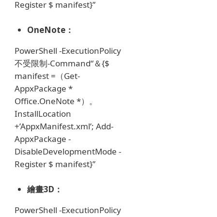
Register $ manifest}”
OneNote：
PowerShell -ExecutionPolicy
不受限制-Command“＆{$
manifest =（Get-
AppxPackage *
Office.OneNote *）。
InstallLocation
+’AppxManifest.xml’;
Add-
AppxPackage -
DisableDevelopmentMode -
Register $ manifest}”
繪畫3D：
PowerShell -ExecutionPolicy