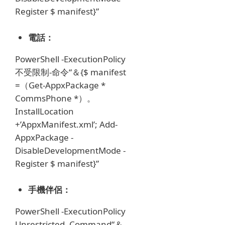
Register $ manifest}”
電話：
PowerShell -ExecutionPolicy
不受限制-命令“＆{$ manifest
=（Get-AppxPackage *
CommsPhone *）。
InstallLocation
+’AppxManifest.xml’;
Add-
AppxPackage -
DisableDevelopmentMode -
Register $ manifest}”
手機伴侶：
PowerShell -ExecutionPolicy
Unrestricted -Command“＆