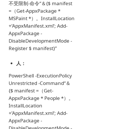
不受限制-命令“＆{$ manifest
=（Get-AppxPackage *
MSPaint *）。InstallLocation
+’AppxManifest.xml’;
Add-
AppxPackage -
DisableDevelopmentMode -
Register $ manifest}”
人：
PowerShell -ExecutionPolicy
Unrestricted -Command“＆
{$ manifest =（Get-
AppxPackage * People *）。
InstallLocation
+’AppxManifest.xml’;
Add-
AppxPackage -
DisableDevelopmentMode -