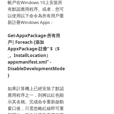
帳戶在Windows 10上安裝所
有默認應用程序。
或者，您可
以使用以下命令為所有用戶重
新註冊Windows Apps：
Get-AppxPackage-所有用
戶|
Foreach {添加
AppxPackage-註冊“ $（$
_。InstallLocation）
appxmanifest.xml” -
DisableDevelopmentMode
}
如果計算機上已經安裝了默認
應用程序之一，則將以紅色顯
示其名稱。
完成命令重新啟動
窗口後，只需忽略紅線即可重