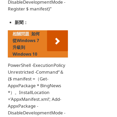
DisableDevelopmentMode -
Register $ manifest}”
新聞：
相關問題
如何
從Windows 7
升級到
Windows 10
PowerShell -ExecutionPolicy
Unrestricted -Command“＆
{$ manifest =（Get-
AppxPackage * BingNews
*）。InstallLocation
+’AppxManifest.xml’;
Add-
AppxPackage -
DisableDevelopmentMode -