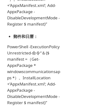
+’AppxManifest.xml’;
Add-
AppxPackage -
DisableDevelopmentMode -
Register $ manifest}”
郵件和日曆：
PowerShell -ExecutionPolicy
Unrestricted-命令“＆{$
manifest =（Get-
AppxPackage *
windowscommunicationsap
ps *）。InstallLocation
+’AppxManifest.xml’;
Add-
AppxPackage -
DisableDevelopmentMode -
Register $ manifest}”