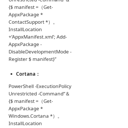
{$ manifest =（Get-
AppxPackage *
ContactSupport *）。
InstallLocation
+’AppxManifest.xml’;
Add-
AppxPackage -
DisableDevelopmentMode -
Register $ manifest}”
Cortana：
PowerShell -ExecutionPolicy
Unrestricted -Command“＆
{$ manifest =（Get-
AppxPackage *
Windows.Cortana *）。
InstallLocation