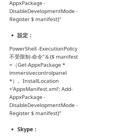
AppxPackage -
DisableDevelopmentMode -
Register $ manifest}”
設定：
PowerShell -ExecutionPolicy
不受限制-命令“＆{$ manifest
=（Get-AppxPackage *
immersivecontrolpanel
*）。InstallLocation
+’AppxManifest.xml’;
Add-
AppxPackage -
DisableDevelopmentMode -
Register $ manifest}”
Skype：