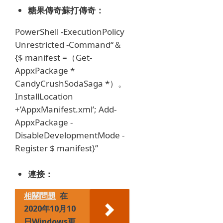
糖果傳奇蘇打傳奇：
PowerShell -ExecutionPolicy
Unrestricted -Command“＆
{$ manifest =（Get-
AppxPackage *
CandyCrushSodaSaga *）。
InstallLocation
+’AppxManifest.xml’;
Add-
AppxPackage -
DisableDevelopmentMode -
Register $ manifest}”
連接：
相關問題
在
2020年10月10
日Windows更