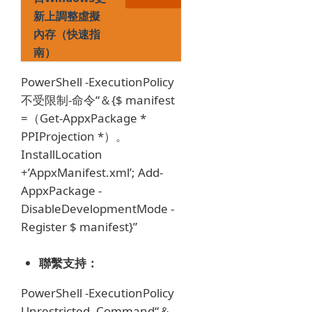
新上調整虛擬
內存（快速指
南）
PowerShell -ExecutionPolicy
不受限制-命令“＆{$ manifest
=（Get-AppxPackage *
PPIProjection *）。
InstallLocation
+’AppxManifest.xml’;
Add-
AppxPackage -
DisableDevelopmentMode -
Register $ manifest}”
聯繫支持：
PowerShell -ExecutionPolicy
Unrestricted -Command“＆