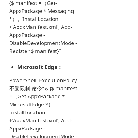
{$ manifest =（Get-
AppxPackage * Messaging
*）。InstallLocation
+’AppxManifest.xml’;
Add-
AppxPackage -
DisableDevelopmentMode -
Register $ manifest}”
Microsoft Edge：
PowerShell -ExecutionPolicy
不受限制-命令“＆{$ manifest
=（Get-AppxPackage *
MicrosoftEdge *）。
InstallLocation
+’AppxManifest.xml’;
Add-
AppxPackage -
DisableDevelopmentMode -