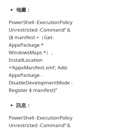
地圖：
PowerShell -ExecutionPolicy
Unrestricted -Command“＆
{$ manifest =（Get-
AppxPackage *
WindowsMaps *）。
InstallLocation
+’AppxManifest.xml’;
Add-
AppxPackage -
DisableDevelopmentMode -
Register $ manifest}”
訊息：
PowerShell -ExecutionPolicy
Unrestricted -Command“＆