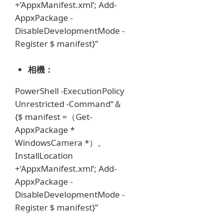
+’AppxManifest.xml’;
Add-
AppxPackage -
DisableDevelopmentMode -
Register $ manifest}”
相機：
PowerShell -ExecutionPolicy
Unrestricted -Command“＆
{$ manifest =（Get-
AppxPackage *
WindowsCamera *）。
InstallLocation
+’AppxManifest.xml’;
Add-
AppxPackage -
DisableDevelopmentMode -
Register $ manifest}”