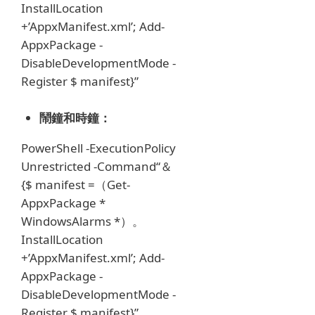
InstallLocation
+’AppxManifest.xml’;
Add-
AppxPackage -
DisableDevelopmentMode -
Register $ manifest}”
鬧鐘和時鐘：
PowerShell -ExecutionPolicy
Unrestricted -Command“＆
{$ manifest =（Get-
AppxPackage *
WindowsAlarms *）。
InstallLocation
+’AppxManifest.xml’;
Add-
AppxPackage -
DisableDevelopmentMode -
Register $ manifest}”