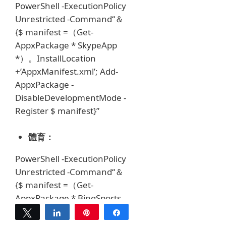
PowerShell -ExecutionPolicy
Unrestricted -Command“＆
{$ manifest =（Get-
AppxPackage * SkypeApp
*）。InstallLocation
+’AppxManifest.xml’;
Add-
AppxPackage -
DisableDevelopmentMode -
Register $ manifest}”
體育：
PowerShell -ExecutionPolicy
Unrestricted -Command“＆
{$ manifest =（Get-
AppxPackage * BingSports
*）。InstallLocation
Tweet
Share
Pin
Share
+’AppxManifest.xml’;
Add-