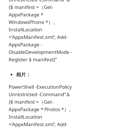
{$ manifest =（Get-
AppxPackage *
WindowsPhone *）。
InstallLocation
+’AppxManifest.xml’;
Add-
AppxPackage -
DisableDevelopmentMode -
Register $ manifest}”
相片：
PowerShell -ExecutionPolicy
Unrestricted -Command“＆
{$ manifest =（Get-
AppxPackage * Photos *）。
InstallLocation
+’AppxManifest.xml’;
Add-