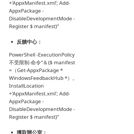
+’AppxManifest.xml’;
Add-
AppxPackage -
DisableDevelopmentMode -
Register $ manifest}”
反饋中心：
PowerShell -ExecutionPolicy
不受限制-命令“＆{$ manifest
=（Get-AppxPackage *
WindowsFeedbackHub *）。
InstallLocation
+’AppxManifest.xml’;
Add-
AppxPackage -
DisableDevelopmentMode -
Register $ manifest}”
獲取辦公室：