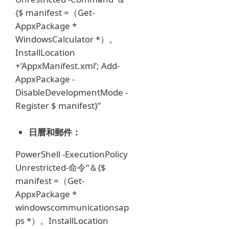
{$ manifest =（Get-
AppxPackage *
WindowsCalculator *）。
InstallLocation
+’AppxManifest.xml’;
Add-
AppxPackage -
DisableDevelopmentMode -
Register $ manifest}”
日曆和郵件：
PowerShell -ExecutionPolicy
Unrestricted-命令“＆{$
manifest =（Get-
AppxPackage *
windowscommunicationsap
ps *）。InstallLocation