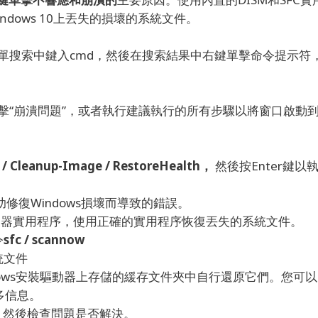
dows 10上丟失的損壞的系統文件。
單搜索中鍵入cmd，然後在搜索結果中右鍵單擊命令提示符
擊“崩潰問題”，或者執行建議執行的所有步驟以將窗口啟動
e / Cleanup-Image / RestoreHealth，
然後按Enter鍵以
修復Windows損壞而導致的錯誤。
查器實用程序，使用正確的實用程序恢復丟失的系統文件。
令
sfc / scannow
統文件
dows安裝驅動器上存儲的緩存文件夾中自行還原它們。
您可以
更多信息。
s，然後檢查問題是否解決。