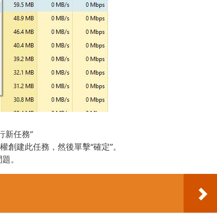
運行新任務”
理特權創建此任務，然後單擊“確定”。
問題。