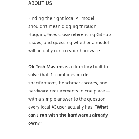
ABOUT US
Finding the right local AI model
shouldn’t mean digging through
HuggingFace, cross-referencing GitHub
issues, and guessing whether a model
will actually run on your hardware.
Ok Tech Masters
is a directory built to
solve that. It combines model
specifications, benchmark scores, and
hardware requirements in one place —
with a simple answer to the question
every local AI user actually has:
“What
can I run with the hardware I already
own?”