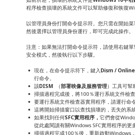
程序檢查損壞的系統文件可以幫助修復和恢復Win
以管理員身份打開命令提示符。
您只需在開始菜
然後選擇以管理員身份運行，即可完成此操作。
注意：如果無法打開命令提示符，請使用右鍵單
安全模式，然後執行以下步驟。
現在，在命令提示符下，鍵入
Dism / Onlin
行命令。
該
DISM
（
部署映像及服務管理
）工具可幫助
掃描過程完成後，將100％運行系統文件檢
要運行系統文件檢查器實用程序，請運行命
這將開始掃描窗口以查找損壞的，丟失的系
如果找到任何
SFC實用程序，
它們會從Win
從此處閱讀有關Windows SFC實用程序的
掃描過程完成100％後，重新啟動Window