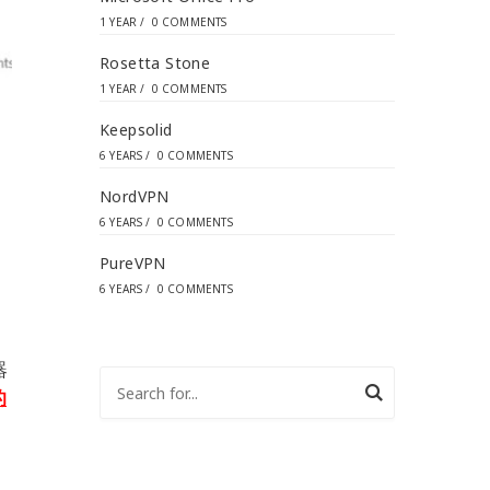
1 YEAR
/
0 COMMENTS
Rosetta Stone
1 YEAR
/
0 COMMENTS
Keepsolid
6 YEARS
/
0 COMMENTS
NordVPN
6 YEARS
/
0 COMMENTS
PureVPN
6 YEARS
/
0 COMMENTS
。
器
的