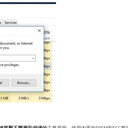
中右鍵單擊不響應和崩潰的
主要原因
。
使用內置的DISM和SFC實