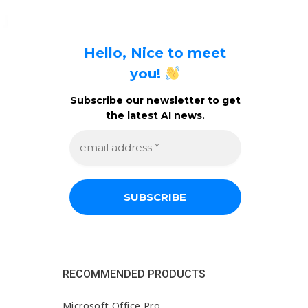
Hello, Nice to meet
you!
Subscribe our newsletter to get
the latest AI news.
e
m
a
i
l
a
d
d
r
e
s
s
RECOMMENDED PRODUCTS
*
Microsoft Office Pro