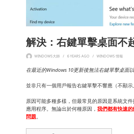
解決：右鍵單擊桌面不起作
WINDOWS大師
6 YEARS
AGO
WINDOWS 情報
在最近的Windows 10更新後無法右鍵單擊桌
並非只有一個用戶報告右鍵單擊不響應（不顯示上下
原因可能多種多樣，但最常見的原因是系統文件
應用程序。
無論出於何種原因，
我們都有快速的
問題
。