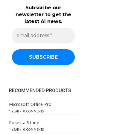
Subscribe our
newsletter to get the
latest AI news.
e
m
a
i
l
a
d
d
r
e
s
s
RECOMMENDED PRODUCTS
*
Microsoft Office Pro
1 YEAR
/
0 COMMENTS
Rosetta Stone
1 YEAR
/
0 COMMENTS