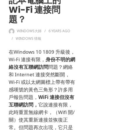
記本電腦上的
Wi-Fi 連接問
題？
WINDOWS大師
6 YEARS
AGO
WINDOWS 情報
在
Windows 10 1809 升級後
，
Wi-Fi 連接有限，
身份不明的網
絡沒有互聯網訪問
問題？
網絡
和 Internet 連接突然斷開，
Wi-Fi 或以太網圖標上帶有帶有
感嘆號的黃色三角形？
許多用
戶報告問題，
WiFi 連接但沒有
互聯網訪問，
它說連接有限，
此時重置無線網卡，（Wifi 開/
關）使其重新連接並恢復正
常。
但問題再次出現，它只是