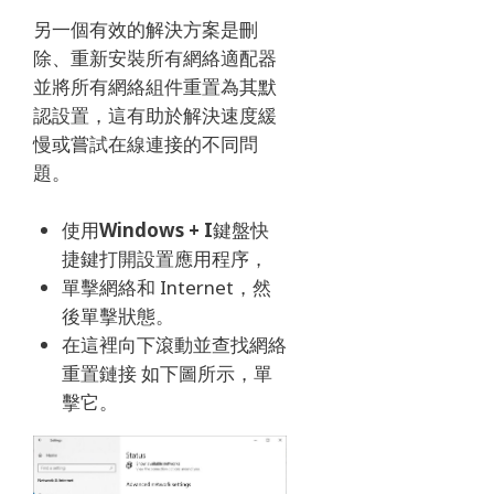
另一個有效的解決方案是刪
除、重新安裝所有網絡適配器
並將所有網絡組件重置為其默
認設置，這有助於解決速度緩
慢或嘗試在線連接的不同問
題。
使用
Windows + I
鍵盤快
捷鍵
打開設置應用程序
，
單擊網絡和 Internet，然
後單擊狀態。
在這裡向下滾動並查找網絡
重置鏈接 如下圖所示，單
擊它。