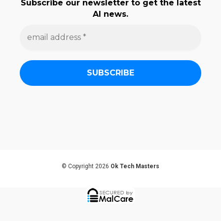
Subscribe our newsletter to get the latest
AI news.
e
m
a
i
l
a
d
d
r
e
s
s
*
© Copyright 2026
Ok Tech Masters