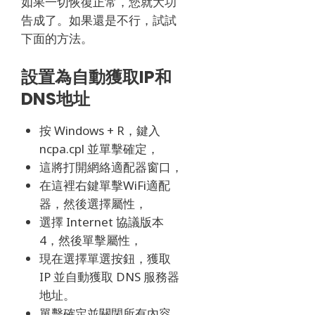
如果一切恢復正常，您就大功
告成了。
如果還是不行，試試
下面的方法。
設置為自動獲取IP和
DNS地址
按 Windows + R，鍵入
ncpa.cpl 並單擊確定，
這將打開網絡適配器窗口，
在這裡右鍵單擊WiFi適配
器，然後選擇屬性，
選擇 Internet 協議版本
4，然後單擊屬性，
現在選擇單選按鈕，獲取
IP 並自動獲取 DNS 服務器
地址。
單擊確定並關閉所有內容，