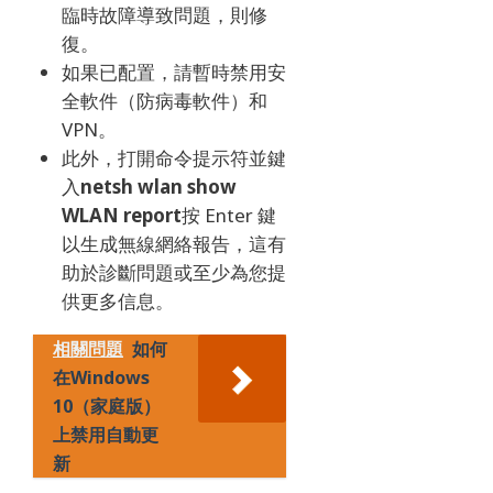
臨時故障導致問題，則修
復。
如果已配置，請暫時禁用安
全軟件（防病毒軟件）和
VPN。
此外，打開命令提示符並鍵
入
netsh wlan show
WLAN report
按 Enter 鍵
以生成無線網絡報告，這有
助於診斷問題或至少為您提
供更多信息。
相關問題
如何
在Windows
10（家庭版）
上禁用自動更
新