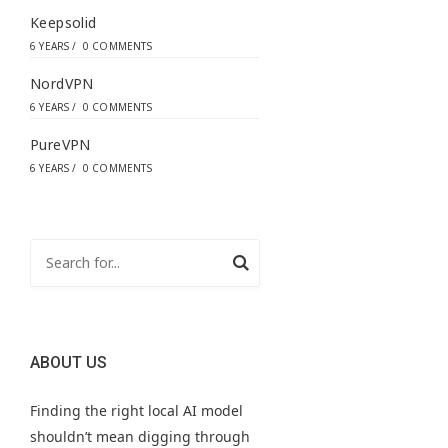
Keepsolid
6 YEARS
/
0 COMMENTS
NordVPN
6 YEARS
/
0 COMMENTS
PureVPN
6 YEARS
/
0 COMMENTS
ABOUT US
Finding the right local AI model
shouldn’t mean digging through