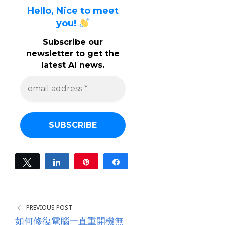
Hello, Nice to meet
you!
Subscribe our
newsletter to get the
latest AI news.
e
m
a
i
l
a
d
d
r
e
Tweet
Share
Pin
Share
s
0
s
SHARES
*
PREVIOUS POST
如何修復電腦一直重開機無