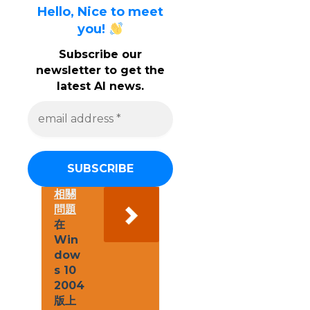
Hello, Nice to meet
you!
Subscribe our
newsletter to get the
latest AI news.
e
m
a
i
l
a
d
d
相關
r
問題
e
在
s
Win
s
dow
*
s 10
2004
版上