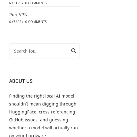
6 YEARS
/
0 COMMENTS
PureVPN
6 YEARS
/
0 COMMENTS
ABOUT US
Finding the right local AI model
shouldn’t mean digging through
HuggingFace, cross-referencing
GitHub issues, and guessing
whether a model will actually run
on your hardware.