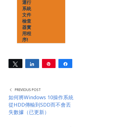
運行
系統
文件
檢查
器實
用程
序!
Tweet
Share
Pin
Share
0
SHARES
PREVIOUS POST
如何將Windows 10操作系統
從HDD傳輸到SDD而不會丟
失數據（已更新）