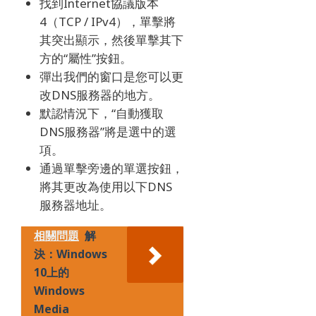
找到Internet協議版本
4（TCP / IPv4），單擊將
其突出顯示，然後單擊其下
方的“屬性”按鈕。
彈出我們的窗口是您可以更
改DNS服務器的地方。
默認情況下，“自動獲取
DNS服務器”將是選中的選
項。
通過單擊旁邊的單選按鈕，
將其更改為使用以下DNS
服務器地址。
相關問題
解
決：Windows
10上的
Windows
Media