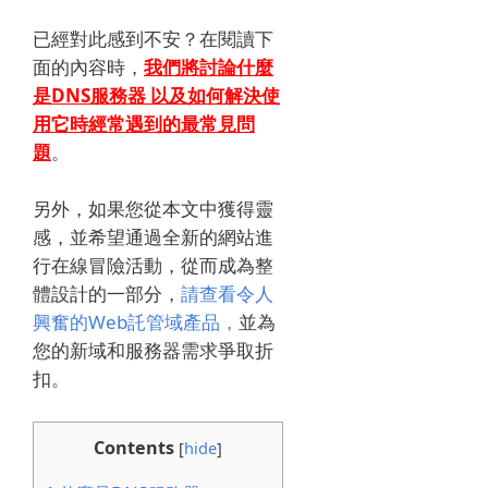
已經對此感到不安？
在閱讀下
面的內容時，
我們將討論
什麼
是DNS服務器
以及如何解決使
用它時經常遇到的最常見問
題
。
另外，如果您從本文中獲得靈
感，並希望通過全新的網站進
行在線冒險活動，從而成為整
體設計的一部分，
請查看令人
興奮的Web託管域產品，
並為
您的新域和服務器需求爭取折
扣。
Contents
[
hide
]