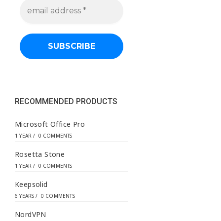
e
m
a
i
l
a
d
d
r
e
s
s
RECOMMENDED PRODUCTS
*
Microsoft Office Pro
1 YEAR
/
0 COMMENTS
Rosetta Stone
1 YEAR
/
0 COMMENTS
Keepsolid
6 YEARS
/
0 COMMENTS
NordVPN