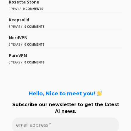
Rosetta Stone
1 YEAR
/
0 COMMENTS
Keepsolid
6 YEARS
/
0 COMMENTS
NordVPN
6 YEARS
/
0 COMMENTS
PureVPN
6 YEARS
/
0 COMMENTS
Hello, Nice to meet you!
Subscribe our newsletter to get the latest
AI news.
e
m
a