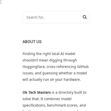
正
ABOUT US
Finding the right local AI model
shouldn’t mean digging through
HuggingFace, cross-referencing GitHub
issues, and guessing whether a model
will actually run on your hardware.
Ok Tech Masters
is a directory built to
solve that. It combines model
specifications, benchmark scores, and