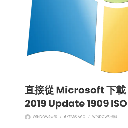
直接從 Microsoft 下載 
2019 Update 1909 IS
WINDOWS大師
6 YEARS
AGO
WINDOWS 情報