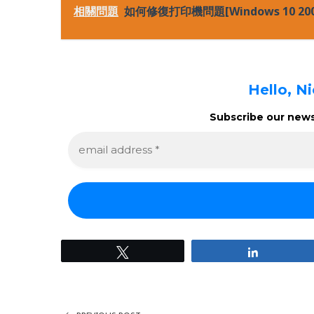
相關問題
如何修復打印機問題[Windows 10 20
Hello, N
Subscribe our newsl
e
m
a
i
l
a
d
d
r
e
Tweet
Share
s
s
*