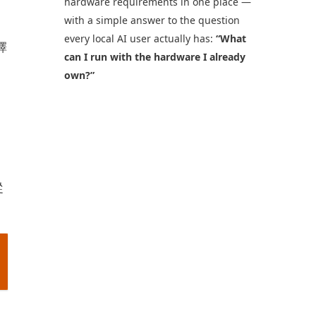
hardware requirements in one place —
with a simple answer to the question
every local AI user actually has:
“What
擇
can I run with the hardware I already
own?”
從