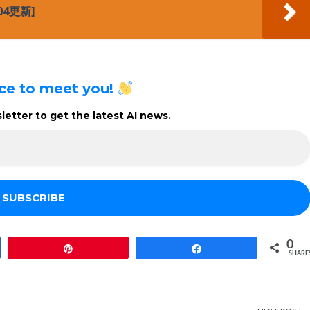
04更新]
ice to meet you!
etter to get the latest AI news.
0
Pin
Share
SHARE