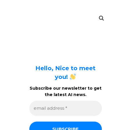
Hello, Nice to meet
you!
Subscribe our newsletter to get
the latest AI news.
e
m
a
i
l
a