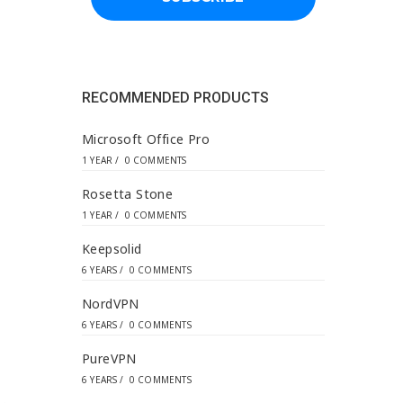
d
d
r
e
s
s
RECOMMENDED PRODUCTS
*
Microsoft Office Pro
1 YEAR
/
0 COMMENTS
Rosetta Stone
1 YEAR
/
0 COMMENTS
Keepsolid
6 YEARS
/
0 COMMENTS
NordVPN
6 YEARS
/
0 COMMENTS
PureVPN
6 YEARS
/
0 COMMENTS