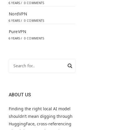
6 YEARS
/
0 COMMENTS
NordVPN
6 YEARS
/
0 COMMENTS
PureVPN
6 YEARS
/
0 COMMENTS
ABOUT US
Finding the right local AI model
shouldn’t mean digging through
HuggingFace, cross-referencing