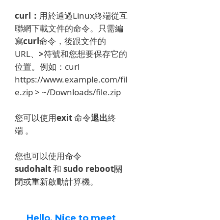
curl：
用於通過Linux終端從互
聯網下載文件的命令。
只需編
寫
curl
命令，後跟文件的
URL、
>
符號和您想要保存它的
位置。
例如：curl
https://www.example.com/fil
e.zip > ~/Downloads/file.zip
您可以使用
exit
命令
退出
終
端
。
您也可以使用命令
sudohalt
和
sudo reboot
關
閉或重新啟動計算機
。
Hello, Nice to meet