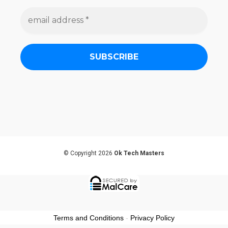
e
m
a
i
l
a
d
d
r
e
s
s
*
© Copyright 2026
Ok Tech Masters
Terms and Conditions
-
Privacy Policy