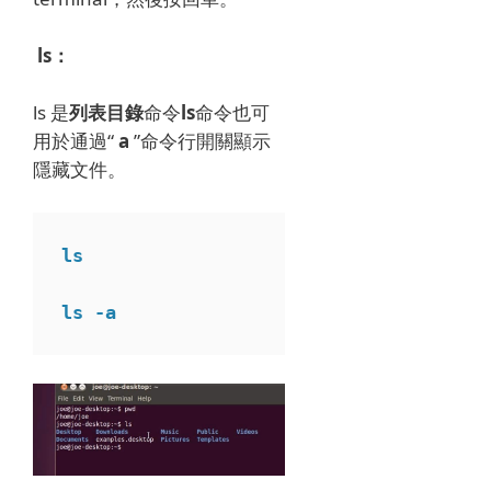
ls：
ls 是
列表目錄
命令
ls
命令也可
用於通過“
a
”命令行開關
顯示
隱藏文件
。
ls
ls -a