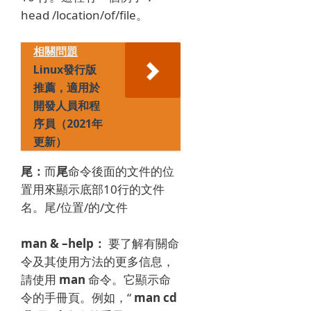
head /location/of/file。
相關問題
Linux發行版
推薦，適用於
開發人員和程
序員（2021年
更新）
尾：
而
尾
命令後面的文件的位
置用來顯示底部10行的文件
名。
尾/位置/的/文件
man & –help：
要了解有關命
令及其使用方法的更多信息，
請使用
man
命令。
它顯示命
令的手冊頁。
例如，“
man cd