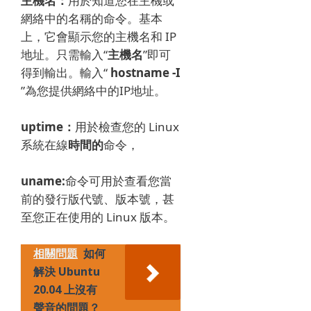
主機名：
用於知道您在主機或
網絡中的名稱的命令。
基本
上，它會顯示您的主機名和 IP
地址。
只需輸入“
主機名
”即可
得到輸出。
輸入“
hostname -I
”為您提供網絡中的IP地址。
uptime：
用於檢查您的 Linux
系統在線
時間的
命令，
uname:
命令可用於查看您當
前的發行版代號、版本號，甚
至您正在使用的 Linux 版本。
相關問題
如何
解決 Ubuntu
20.04 上沒有
聲音的問題？