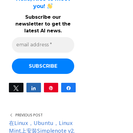
you!
Subscribe our
newsletter to get the
latest AI news.
e
m
a
i
l
a
d
d
r
e
Tweet
Share
Pin
Share
s
0
s
SHARES
*
PREVIOUS POST
在Linux，Ubuntu，Linux
Mint上安裝Simplenote v2.