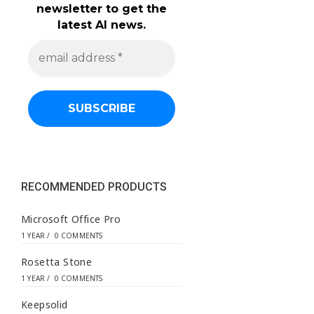
newsletter to get the
latest AI news.
e
m
a
i
l
a
d
d
r
e
s
s
RECOMMENDED PRODUCTS
*
Microsoft Office Pro
1 YEAR
/
0 COMMENTS
Rosetta Stone
1 YEAR
/
0 COMMENTS
Keepsolid