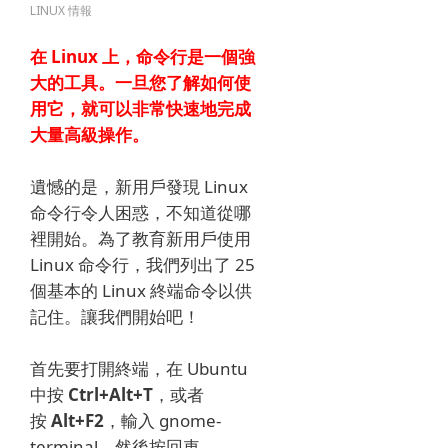
LINUX 情報
在 Linux 上，命令行是一個強
大的工具。
一旦您了解如何使
用它，就可以非常快速地完成
大量高級操作。
遺憾的是，新用戶發現 Linux
命令行令人困惑，不知道從哪
裡開始。
為了教育新用戶使用
Linux 命令行，我們列出了 25
個基本的 Linux 終端命令以供
記住。
讓我們開始吧！
首先要打開終端，
在 Ubuntu
中
按
Ctrl+Alt+T
，或者
按
Alt+F2
，輸入 gnome-
terminal，然後按回車。