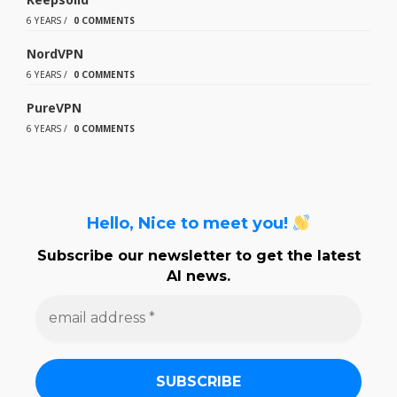
6 YEARS
/
0 COMMENTS
NordVPN
6 YEARS
/
0 COMMENTS
PureVPN
6 YEARS
/
0 COMMENTS
Hello, Nice to meet you!
Subscribe our newsletter to get the latest
AI news.
e
m
a
i
l
a