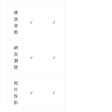
播
放
√
√
遊
戲
網
頁
√
√
瀏
覽
相
片
√
√
投
影