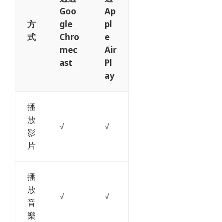
Goo
Ap
方
Gle
Pl
式
Chro
E
Mec
Air
Ast
Pl
Ay
播
放
√
√
影
片
播
放
√
√
音
樂