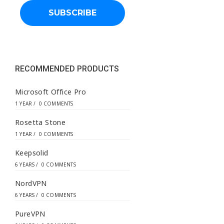
l
a
d
d
r
e
s
s
RECOMMENDED PRODUCTS
*
Microsoft Office Pro
1 YEAR
/
0 COMMENTS
Rosetta Stone
1 YEAR
/
0 COMMENTS
Keepsolid
6 YEARS
/
0 COMMENTS
NordVPN
6 YEARS
/
0 COMMENTS
PureVPN