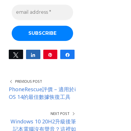
e
m
a
i
l
a
d
d
r
e
Tweet
Share
Pin
Share
s
0
s
SHARES
*
PREVIOUS POST
PhoneRescue評價 – 適用於i
OS 14的最佳數據恢復工具
NEXT POST
Windows 10 20H2升級後筆
記本電腦沒有聲音？這裡如