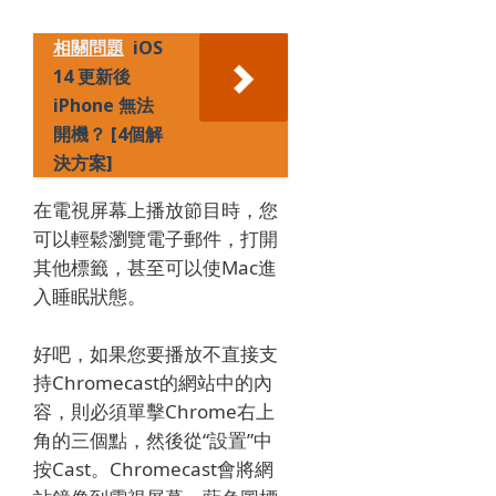
相關問題
iOS
14 更新後
iPhone 無法
開機？ [4個解
決方案]
在電視屏幕上播放節目時，您
可以輕鬆瀏覽電子郵件，打開
其他標籤，甚至可以使Mac進
入睡眠狀態。
好吧，如果您要播放不直接支
持Chromecast的網站中的內
容，則必須單擊Chrome右上
角的三個點，然後從“設置”中
按Cast。
Chromecast會將網