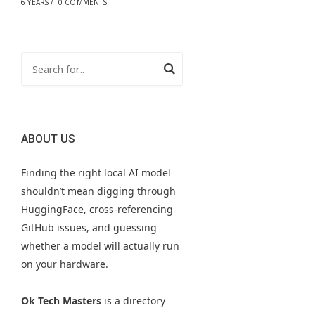
6 YEARS
/
0 COMMENTS
ABOUT US
Finding the right local AI model
shouldn’t mean digging through
HuggingFace, cross-referencing
GitHub issues, and guessing
whether a model will actually run
on your hardware.
Ok Tech Masters
is a directory