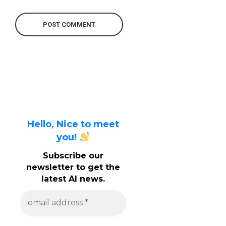
Hello, Nice to meet
you!
Subscribe our
newsletter to get the
latest AI news.
e
m
a
i