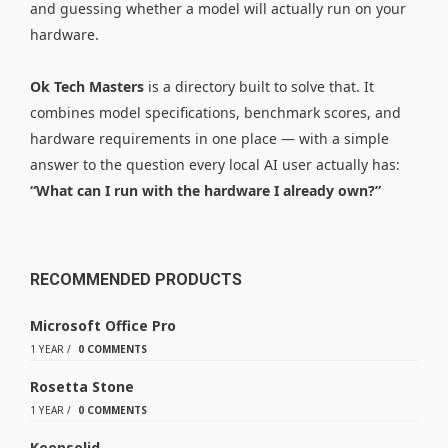
and guessing whether a model will actually run on your
hardware.
Ok Tech Masters
is a directory built to solve that. It
combines model specifications, benchmark scores, and
hardware requirements in one place — with a simple
answer to the question every local AI user actually has:
“What can I run with the hardware I already own?”
RECOMMENDED PRODUCTS
Microsoft Office Pro
1 YEAR
/
0 COMMENTS
Rosetta Stone
1 YEAR
/
0 COMMENTS
Keepsolid