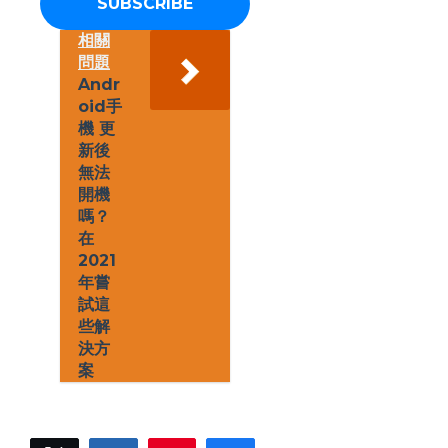
a
d
d
相關
r
問題
e
Andr
s
oid手
s
機 更
*
新後
無法
開機
嗎？
在
2021
年嘗
試這
些解
決方
案