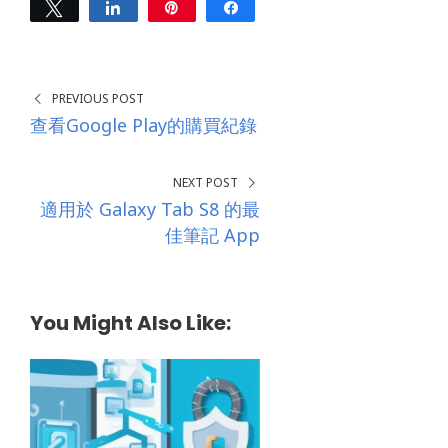
Tweet
Share
Pin
Share
0
SHARES
PREVIOUS POST
查看Google Play的購買紀錄
NEXT POST
適用於 Galaxy Tab S8 的最
佳筆記 App
You Might Also Like: