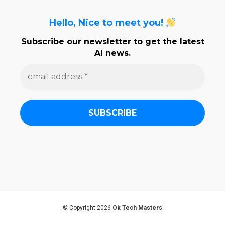
Hello, Nice to meet you!
Subscribe our newsletter to get the latest
AI news.
e
m
a
i
l
a
d
d
r
e
s
s
*
© Copyright 2026
Ok Tech Masters