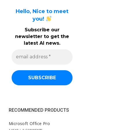
Hello, Nice to meet
you!
Subscribe our
newsletter to get the
latest AI news.
e
m
a
i
l
a
d
d
r
e
s
s
RECOMMENDED PRODUCTS
*
Microsoft Office Pro