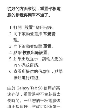
從好的方面來說，重置平板電
腦的步驟再簡單不過了。
打開
“設置”
應用程序。
向下滾動並選擇
常規管
理。
向下滾動並點擊
重置
。
點擊
恢復出廠設置
。
如果出現提示，請輸入您的
PIN 碼或密碼。
查看所提供的信息後，點擊
按鈕進行確認。
由於 Galaxy Tab S8 使用超高
速存儲，重置過程不會花費太
長時間。
一旦您的平板電腦恢
復正常運行，您就可以像第一