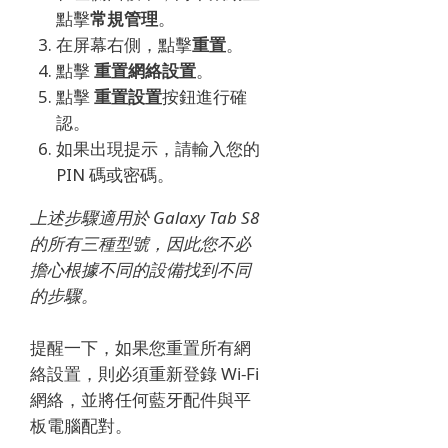
點擊
常規管理
。
在屏幕右側，點擊
重置
。
點擊
重置網絡設置
。
點擊
重置
設置
按鈕進行確
認。
如果出現提示，請輸入您的
PIN 碼或密碼。
上述步驟適用於 Galaxy Tab S8
的所有三種型號，因此您不必
擔心根據不同的設備找到不同
的步驟。
提醒一下，如果您重置所有網
絡設置，則必須重新登錄 Wi-Fi
網絡，並將任何藍牙配件與平
板電腦配對。