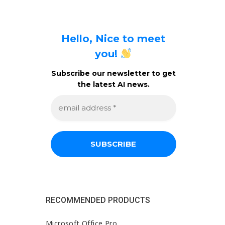
Hello, Nice to meet
you!
Subscribe our newsletter to get
the latest AI news.
e
m
a
i
l
a
d
d
r
e
s
s
RECOMMENDED PRODUCTS
*
Microsoft Office Pro