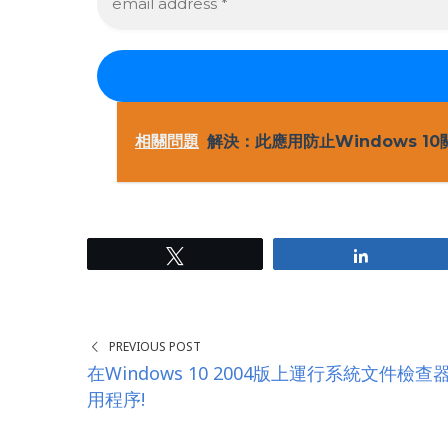
m
a
i
l
a
d
d
r
相關問題
解決：此應用防止Windows 10
e
s
s
*
Tweet
Share
PREVIOUS POST
在Windows 10 2004版上運行系統文件檢查
用程序!