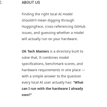
上
ABOUT US
Finding the right local AI model
shouldn’t mean digging through
HuggingFace, cross-referencing GitHub
issues, and guessing whether a model
will actually run on your hardware.
Ok Tech Masters
is a directory built to
solve that. It combines model
specifications, benchmark scores, and
hardware requirements in one place —
with a simple answer to the question
every local AI user actually has:
“What
can I run with the hardware I already
own?”