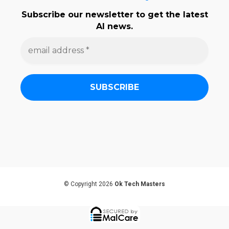
Subscribe our newsletter to get the latest
AI news.
e
m
a
i
l
a
d
d
r
e
s
s
*
© Copyright 2026
Ok Tech Masters