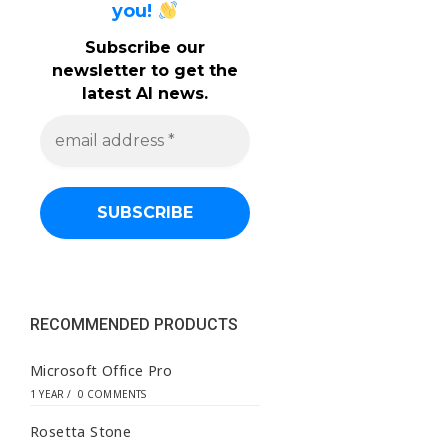
you!
Subscribe our
newsletter to get the
latest AI news.
e
m
a
i
l
a
d
d
r
e
s
s
RECOMMENDED PRODUCTS
*
Microsoft Office Pro
1 YEAR
/
0 COMMENTS
Rosetta Stone