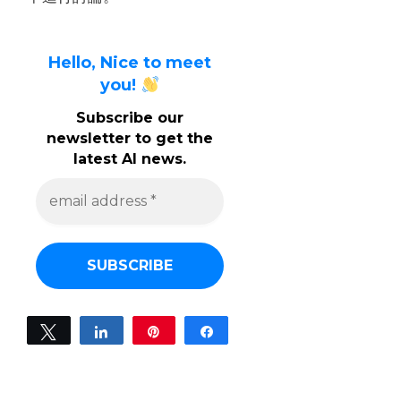
Hello, Nice to meet
you!
Subscribe our
newsletter to get the
latest AI news.
e
m
a
i
l
a
d
d
r
e
Tweet
Share
Pin
Share
s
0
s
SHARES
*