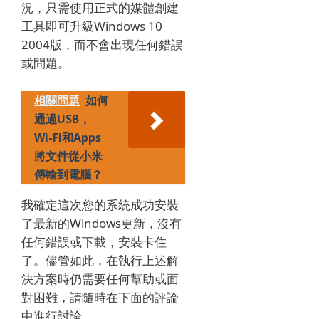
況，只需使用正式的媒體創建
工具即可升級Windows 10
2004版，而不會出現任何錯誤
或問題。
相關問題
如何
通過USB，
Wi-Fi和Apps
將文件從小米
傳輸到電腦？
我確定這次您的系統成功安裝
了最新的Windows更新，沒有
任何錯誤或下載，安裝卡住
了。
儘管如此，在執行上述解
決方案時仍需要任何幫助或面
對困難，請隨時在下面的評論
中進行討論。