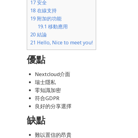
17
安全
18
在線支持
19
附加的功能
19.1
移動應用
20
結論
21
Hello, Nice to meet you!
優點
Nextcloud介面
瑞士隱私
零知識加密
符合GDPR
良好的分享選擇
缺點
難以置信的昂貴