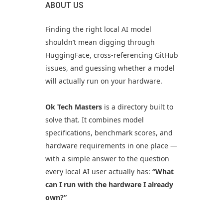
ABOUT US
Finding the right local AI model
shouldn’t mean digging through
HuggingFace, cross-referencing GitHub
issues, and guessing whether a model
will actually run on your hardware.
Ok Tech Masters
is a directory built to
solve that. It combines model
specifications, benchmark scores, and
hardware requirements in one place —
with a simple answer to the question
every local AI user actually has:
“What
can I run with the hardware I already
own?”