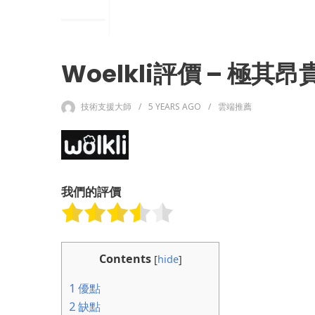
Woelkli評價 – 極其
技術支援大師
5 YEARS
AGO
雲端推薦
我們的評價
Contents
[
hide
]
1
優點
2
缺點