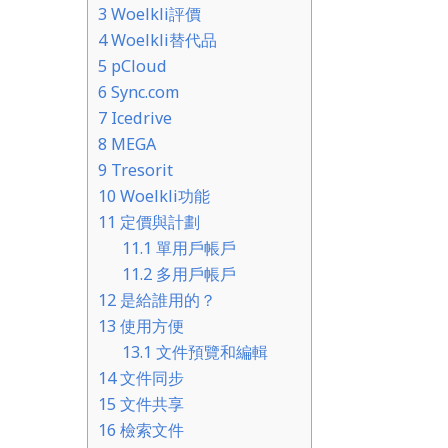
3
Woelkli評價
4
Woelkli替代品
5
pCloud
6
Sync.com
7
Icedrive
8
MEGA
9
Tresorit
10
Woelkli功能
11
定價與計劃
11.1
單用戶帳戶
11.2
多用戶帳戶
12
是給誰用的？
13
使用方便
13.1
文件預覽和編輯
14
文件同步
15
文件共享
16
檢索文件