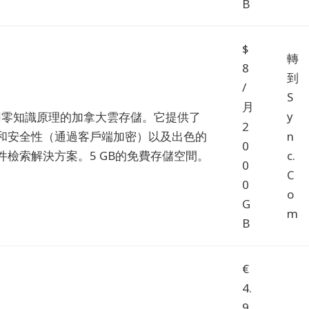
B
$
轉
8
到
/
S
月
Y
是利用零知識原理的加拿大雲存儲。
它提供了
2
N
和安全性（通過客戶端加密）以及出色的
0
C.
件檢索解決方案。
5 GB的免費存儲空間。
0
C
0
O
G
M
B
€
4.
9