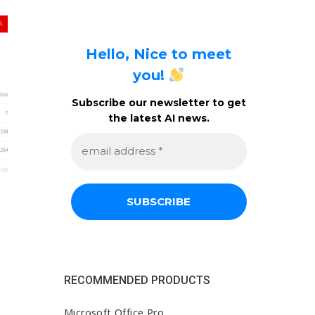
Hello, Nice to meet
you!
Subscribe our newsletter to get
the latest AI news.
e
m
a
i
l
a
d
d
r
e
s
s
RECOMMENDED PRODUCTS
*
Microsoft Office Pro