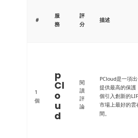
服
評
＃
描述
務
分
p
PCloud是一
閱
Cl
提供最高的保護
讀
1
o
個引入創新的LI
評
個
u
市場上最好的雲
論
d
間。