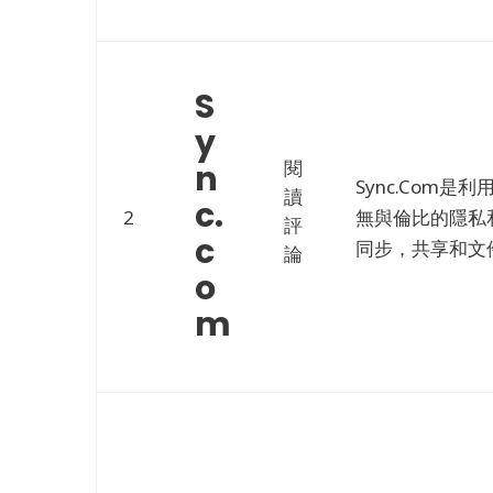
S
y
閱
n
Sync.com
讀
c.
2
無與倫比的隱私
評
c
同步，共享和文
論
o
m