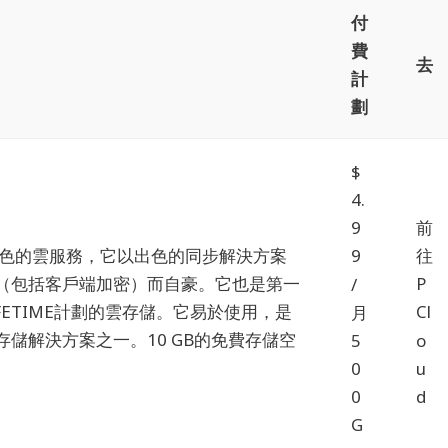
付
費
去
計
劃
$
4.
前
9
項出色的雲服務，它以出色的同步解決方案
往
9
（包括客戶端加密）而自豪。
它也是第一
P
/
FETIME計劃的雲存儲。
它易於使用，是
Cl
月
存儲解決方案之一。
10 GB的免費存儲空
O
5
U
0
D
0
G