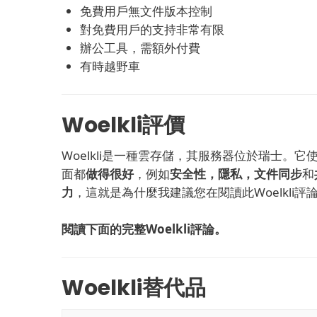
免費用戶無文件版本控制
對免費用戶的支持非常有限
辦公工具，需額外付費
有時越野車
Woelkli評價
Woelkli是一種雲存儲，其服務器位於瑞士。
它
面
都
做得很好
，例如
安全性，隱私，文件同步
和
力
，這就是為什麼我建議您在閱讀此Woelkli
閱讀下面的完整Woelkli評論。
Woelkli替代品