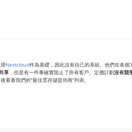
使用
Nextcloud
作為基礎，因此沒有自己的系統。
他們
在各個
共享
，但是有一件事確實阻止了所有客戶。
定價計劃
沒有競
評論後看看我們的“最佳雲存儲提供商”列表。